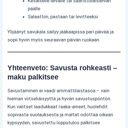
Kesäiselle leivälle tai saaristolaisleivän
päälle
Salaattiin, pastaan tai levitteeksi
Ylijäänyt savukala säilyy jääkaapissa pari päivää ja
sopii hyvin myös seuraavan päivän ruokaan.
Yhteenveto: Savusta rohkeasti –
maku palkitsee
Savustaminen ei vaadi ammattilaistasoa – vain
hieman viitseliäisyyttä ja hyvän savustuspöntön.
Kun valitset laadukkaat raaka-aineet, huolehdit
sopivasta suolauksesta ja maltat odottaa oikean
kypsyyden, savustettu lopputulos palkitsee