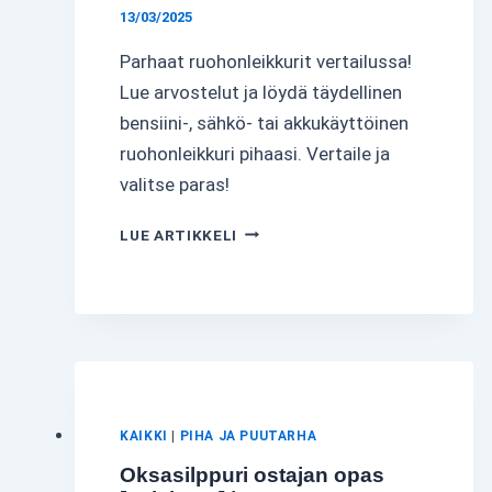
13/03/2025
Parhaat ruohonleikkurit vertailussa!
Lue arvostelut ja löydä täydellinen
bensiini-, sähkö- tai akkukäyttöinen
ruohonleikkuri pihaasi. Vertaile ja
valitse paras!
PARAS
LUE ARTIKKELI
RUOHONLEIKKURI-
VERTAILU
|
LÖYDÄ
TÄYDELLINEN
7
HUIPPUVAIHTOEHDOSTA!
KAIKKI
|
PIHA JA PUUTARHA
Oksasilppuri ostajan opas