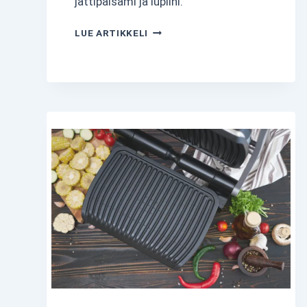
jättipalsami ja lupiini.
VIERASLAJIT
LUE ARTIKKELI
JA
PUUTARHAKARKULAISET
–
TUNNISTA
JA
TORJU
HAITALLISET
KASVIT