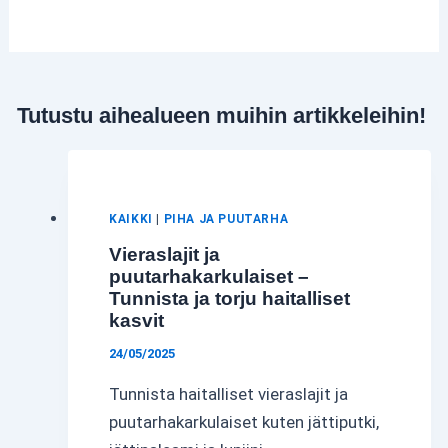
Tutustu aihealueen muihin artikkeleihin!
KAIKKI
|
PIHA JA PUUTARHA
Vieraslajit ja
puutarhakarkulaiset –
Tunnista ja torju haitalliset
kasvit
24/05/2025
Tunnista haitalliset vieraslajit ja
puutarhakarkulaiset kuten jättiputki,