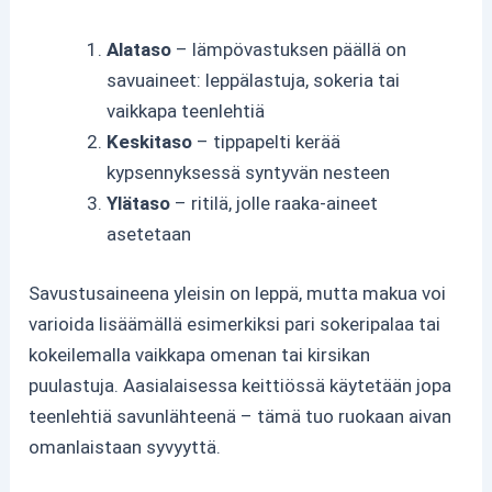
Alataso
– lämpövastuksen päällä on
savuaineet: leppälastuja, sokeria tai
vaikkapa teenlehtiä
Keskitaso
– tippapelti kerää
kypsennyksessä syntyvän nesteen
Ylätaso
– ritilä, jolle raaka-aineet
asetetaan
Savustusaineena yleisin on leppä, mutta makua voi
varioida lisäämällä esimerkiksi pari sokeripalaa tai
kokeilemalla vaikkapa omenan tai kirsikan
puulastuja. Aasialaisessa keittiössä käytetään jopa
teenlehtiä savunlähteenä – tämä tuo ruokaan aivan
omanlaistaan syvyyttä.