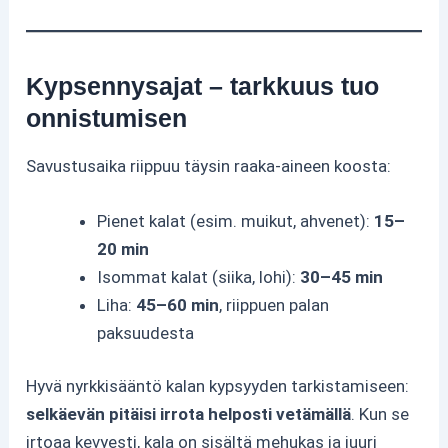
Kypsennysajat – tarkkuus tuo
onnistumisen
Savustusaika riippuu täysin raaka-aineen koosta:
Pienet kalat (esim. muikut, ahvenet):
15–
20 min
Isommat kalat (siika, lohi):
30–45 min
Liha:
45–60 min
, riippuen palan
paksuudesta
Hyvä nyrkkisääntö kalan kypsyyden tarkistamiseen:
selkäevän pitäisi irrota helposti vetämällä
. Kun se
irtoaa kevyesti, kala on sisältä mehukas ja juuri