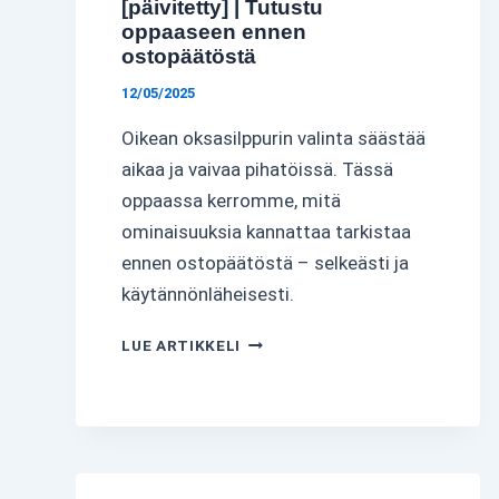
[päivitetty] | Tutustu
oppaaseen ennen
ostopäätöstä
12/05/2025
Oikean oksasilppurin valinta säästää
aikaa ja vaivaa pihatöissä. Tässä
oppaassa kerromme, mitä
ominaisuuksia kannattaa tarkistaa
ennen ostopäätöstä – selkeästi ja
käytännönläheisesti.
OKSASILPPURI
LUE ARTIKKELI
OSTAJAN
OPAS
[PÄIVITETTY]
|
TUTUSTU
OPPAASEEN