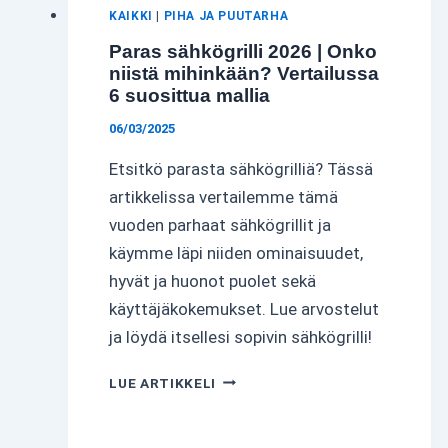
KAIKKI
|
PIHA JA PUUTARHA
Paras sähkögrilli 2026 | Onko
niistä mihinkään? Vertailussa
6 suosittua mallia
06/03/2025
Etsitkö parasta sähkögrilliä? Tässä
artikkelissa vertailemme tämä
vuoden parhaat sähkögrillit ja
käymme läpi niiden ominaisuudet,
hyvät ja huonot puolet sekä
käyttäjäkokemukset. Lue arvostelut
ja löydä itsellesi sopivin sähkögrilli!
PARAS
LUE ARTIKKELI
SÄHKÖGRILLI
2026
|