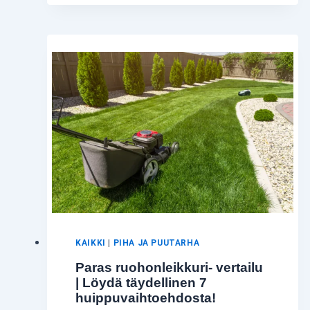
ONKO
NIISTÄ
MIHINKÄÄN?
VERTAILUSSA
6
SUOSITTUA
MALLIA
KAIKKI
|
PIHA JA PUUTARHA
Paras ruohonleikkuri- vertailu
| Löydä täydellinen 7
huippuvaihtoehdosta!