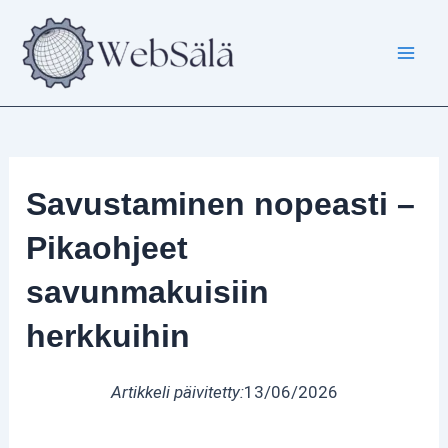
Siirry
sisältöön
Savustaminen nopeasti –
Pikaohjeet
savunmakuisiin
herkkuihin
Artikkeli päivitetty:
13/06/2026