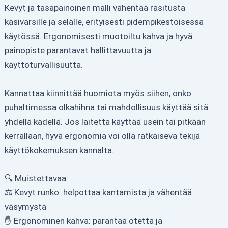
Kevyt ja tasapainoinen malli vähentää rasitusta
käsivarsille ja selälle, erityisesti pidempikestoisessa
käytössä. Ergonomisesti muotoiltu kahva ja hyvä
painopiste parantavat hallittavuutta ja
käyttöturvallisuutta.
Kannattaa kiinnittää huomiota myös siihen, onko
puhaltimessa olkahihna tai mahdollisuus käyttää sitä
yhdellä kädellä. Jos laitetta käyttää usein tai pitkään
kerrallaan, hyvä ergonomia voi olla ratkaiseva tekijä
käyttökokemuksen kannalta.
🔍 Muistettavaa:
⚖️ Kevyt runko: helpottaa kantamista ja vähentää
väsymystä
✋ Ergonominen kahva: parantaa otetta ja