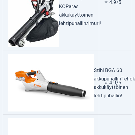
⭐ 4.9/5
KO
Paras
akkukäyttöinen
lehtipuhallin/imuri!
Stihl BGA 60
akkupuhallin
Tehok
⭐ 4.9/5
akkukäyttöinen
lehtipuhallin!