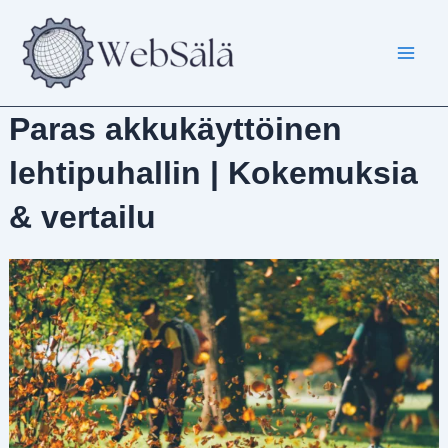
Siirry
sisältöön
Paras akkukäyttöinen
lehtipuhallin | Kokemuksia
& vertailu