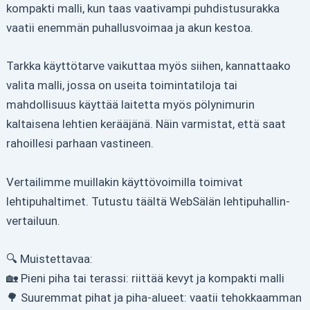
kompakti malli, kun taas vaativampi puhdistusurakka
vaatii enemmän puhallusvoimaa ja akun kestoa.
Tarkka käyttötarve vaikuttaa myös siihen, kannattaako
valita malli, jossa on useita toimintatiloja tai
mahdollisuus käyttää laitetta myös pölynimurin
kaltaisena lehtien kerääjänä. Näin varmistat, että saat
rahoillesi parhaan vastineen.
Vertailimme muillakin käyttövoimilla toimivat
lehtipuhaltimet. Tutustu täältä WebSälän lehtipuhallin-
vertailuun.
🔍 Muistettavaa:
🏡 Pieni piha tai terassi: riittää kevyt ja kompakti malli
🌳 Suuremmat pihat ja piha-alueet: vaatii tehokkaamman