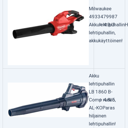
Milwaukee
4933479987
Akkulehtipuhallin
⭐ 4.9/5
H
lehtipuhallin,
akkukäyttöinen!
Akku
lehtipuhallin
LB 1860 B-
Comp runko,
⭐ 4.8/5
AL-KO
Paras
hiljainen
lehtipuhallin!