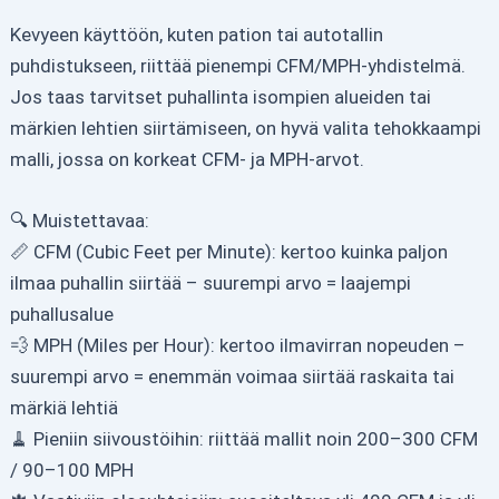
Kevyeen käyttöön, kuten pation tai autotallin
puhdistukseen, riittää pienempi CFM/MPH-yhdistelmä.
Jos taas tarvitset puhallinta isompien alueiden tai
märkien lehtien siirtämiseen, on hyvä valita tehokkaampi
malli, jossa on korkeat CFM- ja MPH-arvot.
🔍 Muistettavaa:
📏 CFM (Cubic Feet per Minute): kertoo kuinka paljon
ilmaa puhallin siirtää – suurempi arvo = laajempi
puhallusalue
💨 MPH (Miles per Hour): kertoo ilmavirran nopeuden –
suurempi arvo = enemmän voimaa siirtää raskaita tai
märkiä lehtiä
🧹 Pieniin siivoustöihin: riittää mallit noin 200–300 CFM
/ 90–100 MPH