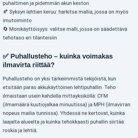
puhaltimen ja pidemmän akun keston
🍂 Syksyn lehtien keruu: harkitse mallia, jossa on myös
imutoiminto
🔄 Monikäyttöisyys: valitse malli, jossa on säädettävä
tehotaso eri tilanteisiin
✅ Puhallusteho – kuinka voimakas
ilmavirta riittää?
Puhallusteho on yksi tärkeimmistä tekijöistä, kun
etsitään paras akkukäyttöinen lehtipuhallin. Teho
ilmaistaan usein kahdella mittayksiköllä: CFM
(ilmamäärä kuutiojalkaa minuutissa) ja MPH (ilmavirran
nopeus mailia tunnissa). Yhdessä ne kertovat, kuinka
laajalta alueelta ja kuinka tehokkaasti puhallin siirtää
roskia ja lehtiä.