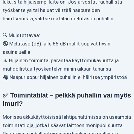
luku, sitä hiljaisempi laite on. Jos arvostat rauhallista
työskentelyä tai haluat välttää naapureiden
häiritsemistä, valitse matalan melutason puhallin.
🔍 Muistettavaa:
🔇 Melutaso (dB): alle 65 dB mallit sopivat hyvin
asuinalueille
🧘 Hiljainen toiminta: parantaa käyttömukavuutta ja
mahdollistaa työskentelyn mihin aikaan tahansa
🏘️ Naapurisopu: hiljainen puhallin ei häiritse ympäristöä
✅ Toimintatilat – pelkkä puhallin vai myös
imuri?
Monissa akkukäyttöisissä lehtipuhaltimissa on useampia
toimintatiloja, jotka lisäävät laitteen monipuolisuutta.
Perinteisen puhallustoiminnon lisäksi osa malleista