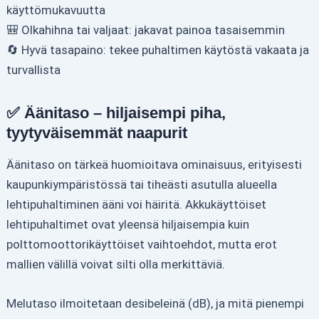
käyttömukavuutta
🎒 Olkahihna tai valjaat: jakavat painoa tasaisemmin
🔄 Hyvä tasapaino: tekee puhaltimen käytöstä vakaata ja
turvallista
✅ Äänitaso – hiljaisempi piha,
tyytyväisemmät naapurit
Äänitaso on tärkeä huomioitava ominaisuus, erityisesti
kaupunkiympäristössä tai tiheästi asutulla alueella
lehtipuhaltiminen ääni voi häiritä. Akkukäyttöiset
lehtipuhaltimet ovat yleensä hiljaisempia kuin
polttomoottorikäyttöiset vaihtoehdot, mutta erot
mallien välillä voivat silti olla merkittäviä.
Melutaso ilmoitetaan desibeleinä (dB), ja mitä pienempi