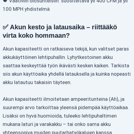
🍁 Vaativiin olosuhteisiin: suositeltava yli 400 CFM ja yli
100 MPH yhdistelmä
✅ Akun kesto ja latausaika – riittääkö
virta koko hommaan?
Akun kapasiteetti on ratkaiseva tekijä, kun valitset paras
akkukäyttöinen lehtipuhallin. Lyhytkestoinen akku
saattaa keskeyttää työn ikävästi kesken kaiken. Tarkista
siis akun käyttöaika yhdellä latauksella ja kuinka nopeasti
akku latautuu takaisin täyteen.
Akun kapasiteetti ilmoitetaan ampeeritunteina (Ah), ja
suurempi arvo tarkoittaa yleensä pidempää käyttöaikaa.
Lisäksi on hyvä huomioida, tuleeko lehtipuhaltimen
mukana laturi ja varakakku – tai onko sama akku
yhteensopiva muiden puutarhatyökalujen kanssa.