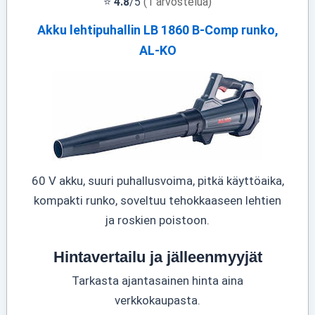
⭐
4.8
/5
(1 arvostelua)
Akku lehtipuhallin LB 1860 B-Comp runko,
AL-KO
60 V akku, suuri puhallusvoima, pitkä käyttöaika,
kompakti runko, soveltuu tehokkaaseen lehtien
ja roskien poistoon.
Hintavertailu ja jälleenmyyjät
Tarkasta ajantasainen hinta aina
verkkokaupasta.