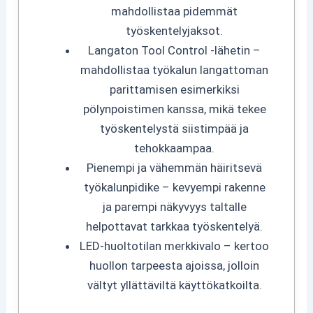
mahdollistaa pidemmät
työskentelyjaksot.
Langaton Tool Control -lähetin –
mahdollistaa työkalun langattoman
parittamisen esimerkiksi
pölynpoistimen kanssa, mikä tekee
työskentelystä siistimpää ja
tehokkaampaa.
Pienempi ja vähemmän häiritsevä
työkalunpidike – kevyempi rakenne
ja parempi näkyvyys taltalle
helpottavat tarkkaa työskentelyä.
LED-huoltotilan merkkivalo – kertoo
huollon tarpeesta ajoissa, jolloin
vältyt yllättäviltä käyttökatkoilta.