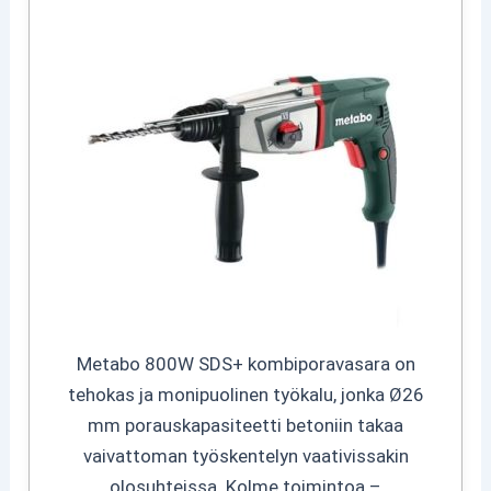
Metabo 800W SDS+ kombiporavasara on
tehokas ja monipuolinen työkalu, jonka Ø26
mm porauskapasiteetti betoniin takaa
vaivattoman työskentelyn vaativissakin
olosuhteissa. Kolme toimintoa –