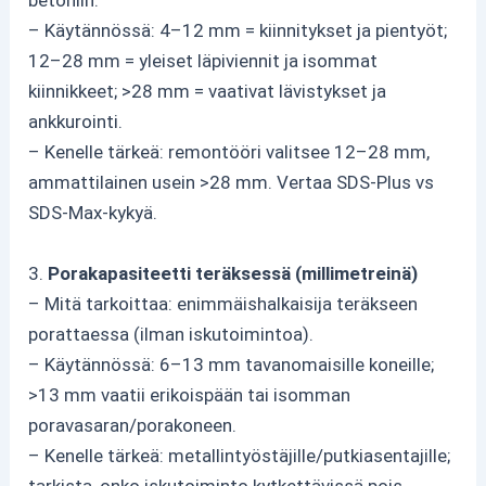
betoniin.
– Käytännössä: 4–12 mm = kiinnitykset ja pientyöt;
12–28 mm = yleiset läpiviennit ja isommat
kiinnikkeet; >28 mm = vaativat lävistykset ja
ankkurointi.
– Kenelle tärkeä: remontööri valitsee 12–28 mm,
ammattilainen usein >28 mm. Vertaa SDS-Plus vs
SDS‑Max-kykyä.
3.
Porakapasiteetti teräksessä (millimetreinä)
– Mitä tarkoittaa: enimmäishalkaisija teräkseen
porattaessa (ilman iskutoimintoa).
– Käytännössä: 6–13 mm tavanomaisille koneille;
>13 mm vaatii erikoispään tai isomman
poravasaran/porakoneen.
– Kenelle tärkeä: metallintyöstäjille/putkiasentajille;
tarkista, onko iskutoiminto kytkettävissä pois.