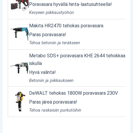
Poravasara hyvällä hinta-laatusuhteella!
Kevyeen piikkaustyöhön
Makita HR2470 tehokas poravasara
Paras poravasara!
Tehoa betoniin ja teräkseen
Metabo SDS+ poravasara KHE 2644 tehokkaalla
iskulla
Hyvä valinta!
Betoniin ja piikkaukseen
DeWALT tehokas 1800W poravasara 230V
Paras järeä poravasara!
Tehoa raskaisiin purkutöihin