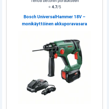
Tehoa betonin poraukseen
⭐
4.7
/5
Bosch UniversalHammer 18V –
monikäyttöinen akkuporavasara