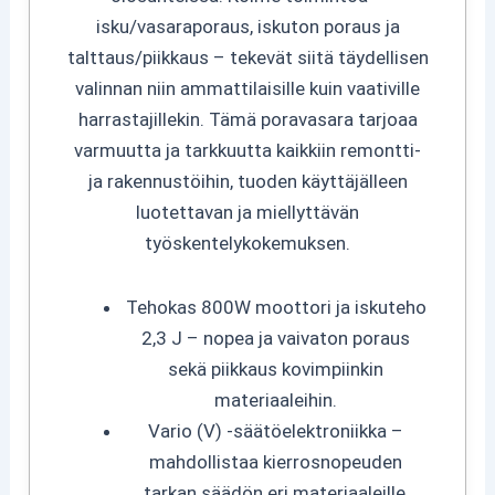
isku/vasaraporaus, iskuton poraus ja
talttaus/piikkaus – tekevät siitä täydellisen
valinnan niin ammattilaisille kuin vaativille
harrastajillekin. Tämä poravasara tarjoaa
varmuutta ja tarkkuutta kaikkiin remontti-
ja rakennustöihin, tuoden käyttäjälleen
luotettavan ja miellyttävän
työskentelykokemuksen.
Tehokas 800W moottori ja iskuteho
2,3 J – nopea ja vaivaton poraus
sekä piikkaus kovimpiinkin
materiaaleihin.
Vario (V) -säätöelektroniikka –
mahdollistaa kierrosnopeuden
tarkan säädön eri materiaaleille,