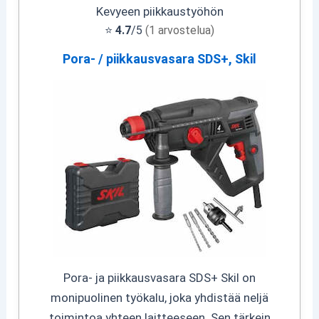
Kevyeen piikkaustyöhön
⭐
4.7
/5
(1 arvostelua)
Pora- / piikkausvasara SDS+, Skil
Pora- ja piikkausvasara SDS+ Skil on
monipuolinen työkalu, joka yhdistää neljä
toimintoa yhteen laitteeseen. Sen tärkein