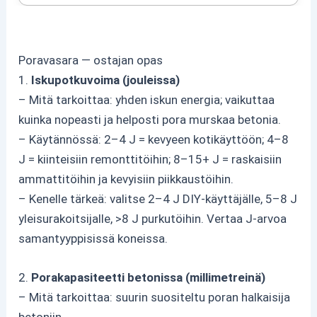
Poravasara — ostajan opas
1.
Iskupotkuvoima (jouleissa)
– Mitä tarkoittaa: yhden iskun energia; vaikuttaa
kuinka nopeasti ja helposti pora murskaa betonia.
– Käytännössä: 2–4 J = kevyeen kotikäyttöön; 4–8
J = kiinteisiin remonttitöihin; 8–15+ J = raskaisiin
ammattitöihin ja kevyisiin piikkaustöihin.
– Kenelle tärkeä: valitse 2–4 J DIY-käyttäjälle, 5–8 J
yleisurakoitsijalle, >8 J purkutöihin. Vertaa J-arvoa
samantyyppisissä koneissa.
2.
Porakapasiteetti betonissa (millimetreinä)
– Mitä tarkoittaa: suurin suositeltu poran halkaisija