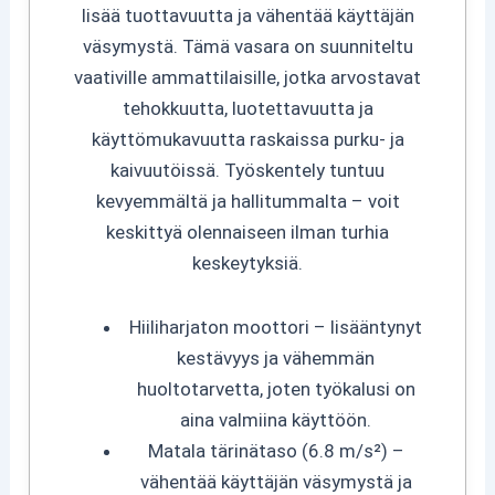
lisää tuottavuutta ja vähentää käyttäjän
väsymystä. Tämä vasara on suunniteltu
vaativille ammattilaisille, jotka arvostavat
tehokkuutta, luotettavuutta ja
käyttömukavuutta raskaissa purku- ja
kaivuutöissä. Työskentely tuntuu
kevyemmältä ja hallitummalta – voit
keskittyä olennaiseen ilman turhia
keskeytyksiä.
Hiiliharjaton moottori – lisääntynyt
kestävyys ja vähemmän
huoltotarvetta, joten työkalusi on
aina valmiina käyttöön.
Matala tärinätaso (6.8 m/s²) –
vähentää käyttäjän väsymystä ja