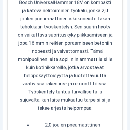
Bosch UniversalHammer 18V on kompakti
ja kätevä nelitoiminen työkalu, jonka 2,0
joulen pneumaattinen iskukoneisto takaa
tehokkaan työskentelyn. Sen suurin hyöty
on vaikuttava suorituskyky piikkaamiseen ja
jopa 16 mm:n reikien poraamiseen betoniin
– nopeasti ja vaivattomasti. Tämä
monipuolinen laite sopii niin ammattilaisille
kuin kotinikkareille, jotka arvostavat
helppokäyttöisyyttä ja luotettavuutta
vaativissa rakennus- ja remonttitöissä.
Työskentely tuntuu turvalliselta ja
sujuvalta, kun laite mukautuu tarpeisiisi ja
tekee arjesta helpompaa.
2,0 joulen pneumaattinen