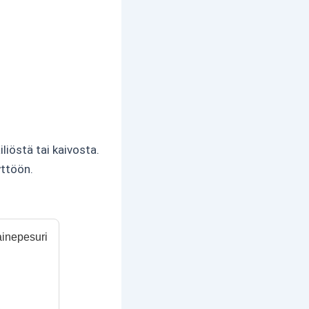
iöstä tai kaivosta.
yttöön.
inepesuri