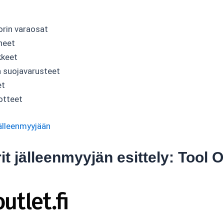
orin varaosat
neet
kkeet
a suojavarusteet
et
otteet
älleenmyyjään
t jälleenmyyjän esittely: Tool O