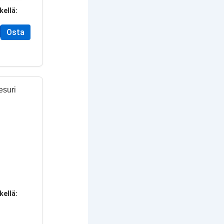
kellä:
Osta
esuri
kellä: