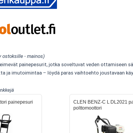
y ostoksille - mainos)
mevät painepesurit, jotka soveltuvat veden ottamiseen säil
etta ja imutoimintaa – löydä paras vaihtoehto joustavaan kä
inkkejä
tori painepesuri
CLEN BENZ-C L DL2021 pa
polttomoottori