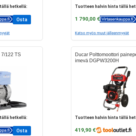
tällä hetkellä:
Tuotteen halvin hinta tällä het
1 790,00 €
Osta
myyjät
Katso myös muut jälleenmyyjät
 7/122 TS
Ducar Polttomoottori painep
imevä DGPW3200H
tällä hetkellä:
Tuotteen halvin hinta tällä het
419,90 €
Osta