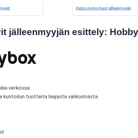
myyjät
Katso myös muut jälleenmyyjät
it jälleenmyyjän esittely: Hobb
iike verkossa.
ja kuntoilun tuotteita laajasta valikoimasta.
et