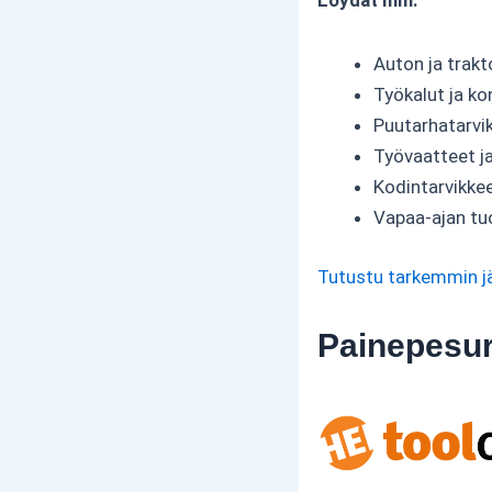
Löydät mm:
Auton ja trakt
Työkalut ja ko
Puutarhatarvi
Työvaatteet j
Kodintarvikke
Vapaa-ajan tu
Tutustu tarkemmin j
Painepesuri