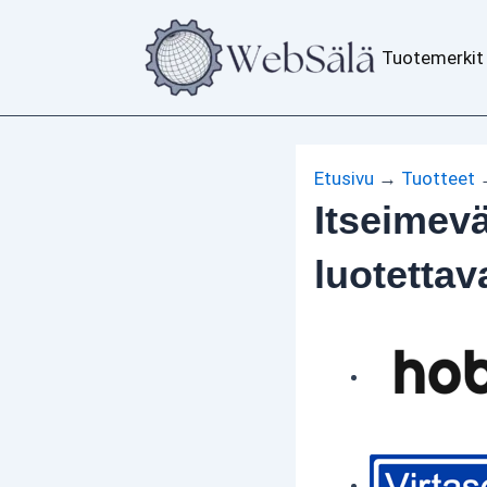
Siirry
sisältöön
Tuotemerkit
Etusivu
→
Tuotteet
Itseimevä
luotettav