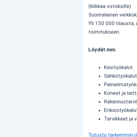
(klikkaa ostoksille)
Suomalainen verkkoka
Yli 150 000 tilausta,
toimitukseen.
Löydät mm:
Käsityökalut
Sähkötyökalut
Paineilmatyök
Koneet ja lait
Rakennustarvi
Erikoistyökalu
Tarvikkeet ja 
Tutustu tarkemmin j