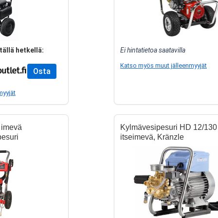
tällä hetkellä:
Ei hintatietoa saatavilla
Katso myös muut jälleenmyyjät
Osta
myyjät
imevä
Kylmävesipesuri HD 12/130
pesuri
itseimevä, Kränzle