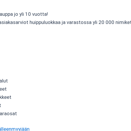
uppa jo yli 10 vuotta!
 asiakasarviot huippuluokkaa ja varastossa yli 20 000 nimik
alut
teet
kkeet
t
varaosat
älleenmyyjään