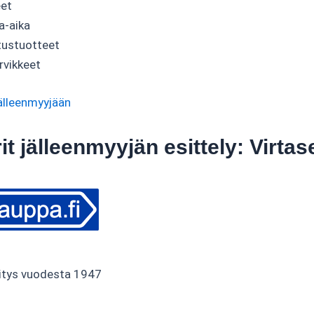
eet
a-aika
stustuotteet
rvikkeet
älleenmyyjään
t jälleenmyyjän esittely: Virta
itys vuodesta 1947