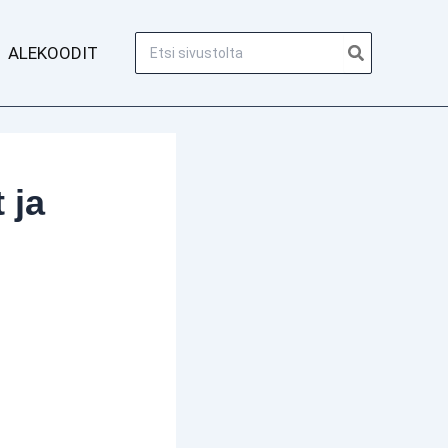
Hae:
ALEKOODIT
 ja