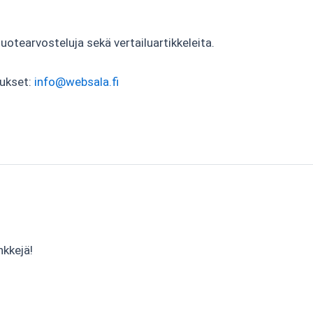
tearvosteluja sekä vertailuartikkeleita.
tukset:
info@websala.fi
nkkejä!