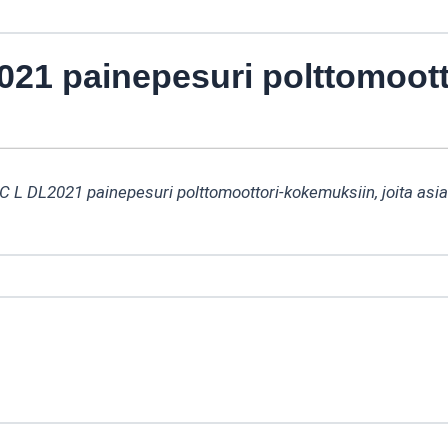
1 painepesuri polttomoott
C L DL2021 painepesuri polttomoottori-kokemuksiin, joita asi