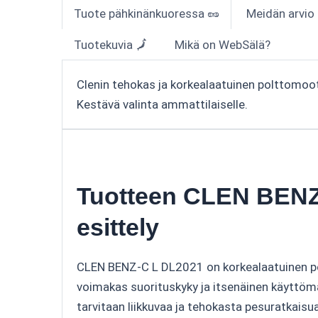
Tuote pähkinänkuoressa 🥜
Meidän arvio
Tuotekuvia 🗾
Mikä on WebSälä?
Clenin tehokas ja korkealaatuinen polttomootto
Kestävä valinta ammattilaiselle.
Tuotteen CLEN BENZ-
esittely
CLEN BENZ-C L DL2021 on korkealaatuinen polt
voimakas suorituskyky ja itsenäinen käyttöma
tarvitaan liikkuvaa ja tehokasta pesuratkais