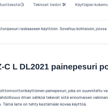
 tuotteesta🧐
Tekniset tiedot 🛠
Käyttäjien kokemuk
ripesuri raskaaseen käyttöön. Soveltuu kohteisiin, joissa ta
C L DL2021 painepesuri pol
tomoottorikäyttöinen painepesuri, joka on suunniteltu vaat
hdollisuus ilman sähköä tekevät siitä erinomaisen valinnan 
ua. Tämä laite on tehty kestämään kovaa käyttöä.