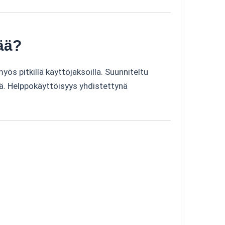
ää?
s pitkillä käyttöjaksoilla. Suunniteltu
ssä. Helppokäyttöisyys yhdistettynä