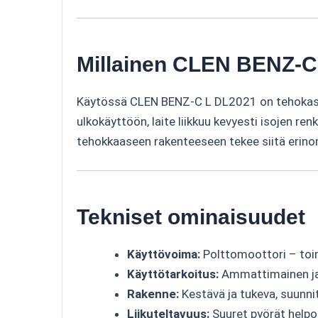
Millainen CLEN BENZ-C 
Käytössä CLEN BENZ-C L DL2021 on tehokas ja 
ulkokäyttöön, laite liikkuu kevyesti isojen r
tehokkaaseen rakenteeseen tekee siitä erinom
Tekniset ominaisuudet
Käyttövoima:
Polttomoottori – toim
Käyttötarkoitus:
Ammattimainen ja 
Rakenne:
Kestävä ja tukeva, suunnit
Liikuteltavuus:
Suuret pyörät helpot