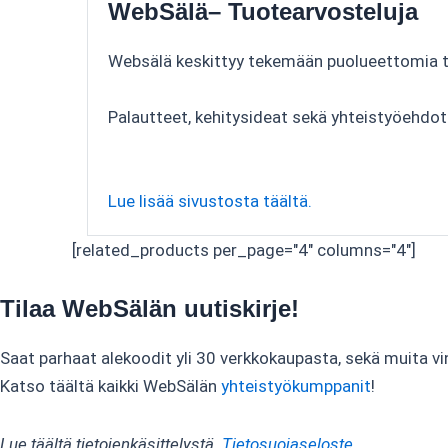
WebSälä– Tuotearvosteluja
Websälä keskittyy tekemään puolueettomia tuo
Palautteet, kehitysideat sekä yhteistyöehdo
Lue lisää sivustosta täältä.
[related_products per_page="4" columns="4"]
Tilaa WebSälän uutiskirje!
Saat parhaat alekoodit yli 30 verkkokaupasta, sekä muita vi
Katso täältä kaikki WebSälän
yhteistyökumppanit
!
Lue täältä tietojenkäsittelystä.
Tietosuojaseloste