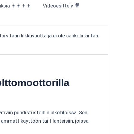
sia 👩‍👩‍👦‍👦
Videoesittely 🎥
rvitaan liikkuvuutta ja ei ole sähköliitäntää.
ttomoottorilla
iviin puhdistustöihin ulkotiloissa. Sen
ammattikäyttöön tai tilanteisiin, joissa