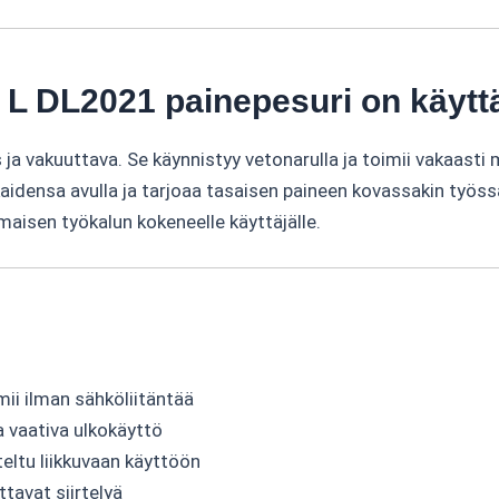
L DL2021 painepesuri on käytt
vakuuttava. Se käynnistyy vetonarulla ja toimii vakaasti myö
enkaidensa avulla ja tarjoaa tasaisen paineen kovassakin työ
aisen työkalun kokeneelle käyttäjälle.
ii ilman sähköliitäntää
vaativa ulkokäyttö
eltu liikkuvaan käyttöön
tavat siirtelyä