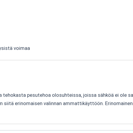
yysistä voimaa
tehokasta pesutehoa olosuhteissa, joissa sähköä ei ole saa
 siitä erinomaisen valinnan ammattikäyttöön. Erinomainen y