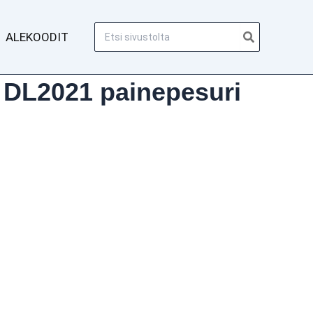
Hae:
ALEKOODIT
 DL2021 painepesuri