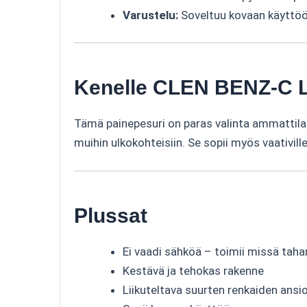
Varustelu:
Soveltuu kovaan käyttöön
Kenelle CLEN BENZ-C L
Tämä painepesuri on paras valinta ammattilaisil
muihin ulkokohteisiin. Se sopii myös vaativille 
Plussat
Ei vaadi sähköä – toimii missä tah
Kestävä ja tehokas rakenne
Liikuteltava suurten renkaiden ansi