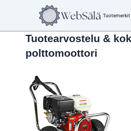
Siirry
sisältöön
Tuotemerkit
Tuotearvostelu & ko
polttomoottori