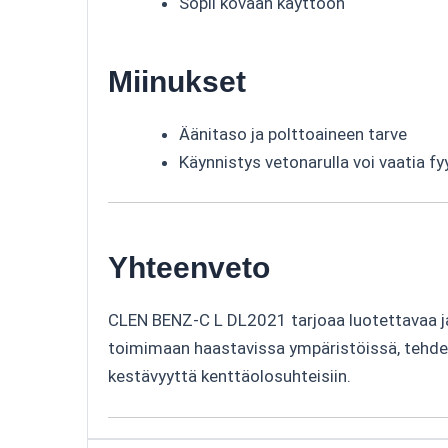
Sopii kovaan käyttöön
Miinukset
Äänitaso ja polttoaineen tarve
Käynnistys vetonarulla voi vaatia f
Yhteenveto
CLEN BENZ-C L DL2021 tarjoaa luotettavaa ja 
toimimaan haastavissa ympäristöissä, tehden
kestävyyttä kenttäolosuhteisiin.