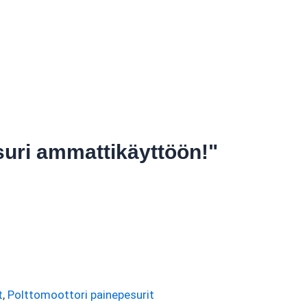
uri ammattikäyttöön!"
t
,
Polttomoottori painepesurit