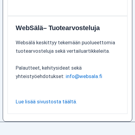
WebSälä– Tuotearvosteluja
Websälä keskittyy tekemään puolueettomia
tuotearvosteluja sekä vertailuartikkeleita.
Palautteet, kehitysideat sekä
yhteistyöehdotukset:
info@websala.fi
Lue lisää sivustosta täältä.