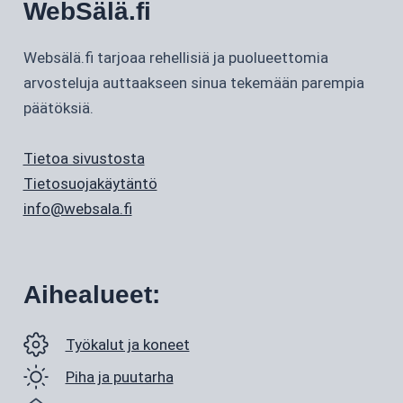
WebSälä.fi
Websälä.fi tarjoaa rehellisiä ja puolueettomia
arvosteluja auttaakseen sinua tekemään parempia
päätöksiä.
Tietoa sivustosta
Tietosuojakäytäntö
info@websala.fi
Aihealueet:
Työkalut ja koneet
Piha ja puutarha