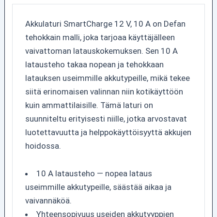
Akkulaturi SmartCharge 12 V, 10 A on Defan
tehokkain malli, joka tarjoaa käyttäjälleen
vaivattoman latauskokemuksen. Sen 10 A
latausteho takaa nopean ja tehokkaan
latauksen useimmille akkutypeille, mikä tekee
siitä erinomaisen valinnan niin kotikäyttöön
kuin ammattilaisille. Tämä laturi on
suunniteltu erityisesti niille, jotka arvostavat
luotettavuutta ja helppokäyttöisyyttä akkujen
hoidossa.
10 A latausteho — nopea lataus
useimmille akkutypeille, säästää aikaa ja
vaivannäköä.
Yhteensopivuus useiden akkutyyppien