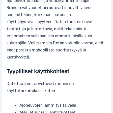
ajoneuvotuotteisiin jo vuosikymmenten ajan.
Brändin vahvuudet perustuvat innovatiiviseen
suunnitteluun, korkeaan laatuun ja
käyttäjäystävällisyyteen. Defan tuotteet ovat
testattuja ja luotettavia, mikä tekee niistä
erinomaisen valinnan niin ammattilaisille kuin
kuluttajille. Valitsemalla Defan voit olla varma, että
saat parasta mahdollista suorituskykyä ja
kestävyyttä.
Tyypilliset käyttökohteet
Defa tuotteet soveltuvat moniin eri
käyttötarkoituksiin, kuten:
Ajoneuvojen lämmitys talvella
Akkulaturit ja ylläpitotuotteet