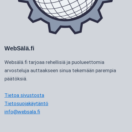
WebSälä.fi
Websälä.fi tarjoaa rehellisiä ja puolueettomia
arvosteluja auttaakseen sinua tekemään parempia
päätöksiä.
Tietoa sivustosta
Tietosuojakäytäntö
info@websala.fi