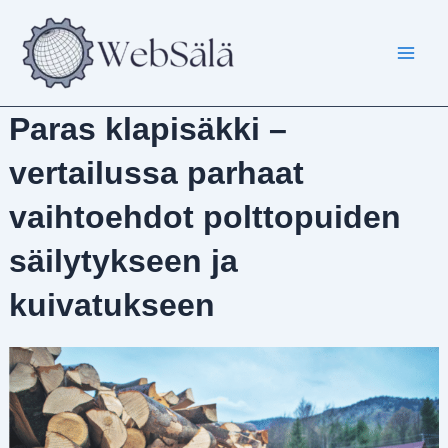
Siirry
sisältöön
Paras klapisäkki –
vertailussa parhaat
vaihtoehdot polttopuiden
säilytykseen ja
kuivatukseen