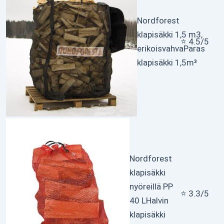
Nordforest
klapisäkki 1,5 m3,
⭐ 4.5/5
erikoisvahva
Paras
klapisäkki 1,5m³
Nordforest
klapisäkki
nyöreillä PP
⭐ 3.3/5
40 L
Halvin
klapisäkki