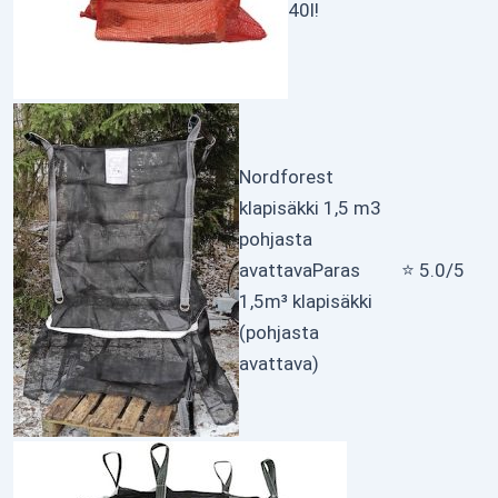
40l!
Nordforest
klapisäkki 1,5 m3
pohjasta
avattava
Paras
⭐ 5.0/5
1,5m³ klapisäkki
(pohjasta
avattava)