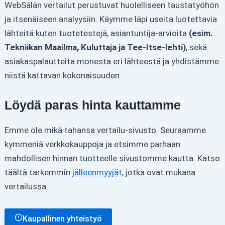
WebSälän vertailut perustuvat huolelliseen taustatyöhön
ja itsenäiseen analyysiin. Käymme läpi useita luotettavia
lähteitä kuten tuotetestejä, asiantuntija-arvioita
(esim.
Tekniikan Maailma, Kuluttaja ja Tee-Itse-lehti)
, sekä
asiakaspalautteita monesta eri lähteestä ja yhdistämme
niistä kattavan kokonaisuuden.
Löydä paras hinta kauttamme
Emme ole mikä tahansa vertailu-sivusto. Seuraamme
kymmeniä verkkokauppoja ja etsimme parhaan
mahdollisen hinnan tuotteelle sivustomme kautta. Katso
täältä tarkemmin
jälleenmyyjät
, jotka ovat mukana
vertailussa.
Kaupallinen yhteistyö