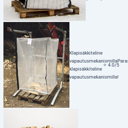
Klapisäkkiteline
vapautusmekanismilla
Para
⭐ 4.0/5
klapisäkkiteline
vapautusmekanismilla!