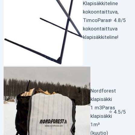
Klapisäkkiteline
kokoontaittuva,
Timco
Paras
⭐ 4.8/5
kokoontaittuva
klapisäkkiteline!
Nordforest
klapisäkki
1 m3
Paras
⭐ 4.5/5
klapisäkki
1m³
(kuutio)