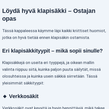
Löydä hyvä klapisäkki – Ostajan
opas
Tässä kappaleessa käymme läpi kaikki kriittiset huomiot,
jotka on hyvä tietää ennen klapisäkin ostamista.
Eri klapisäkkityypit – mikä sopii sinulle?
Klapisäkkejä on useita eri tyyppejä, ja oikean mallin
valinta riippuu siitä, kuinka paljon puuta säilytät, missä
olosuhteissa ja kuinka usein säkkiä siirretään. Tässä
yleisimmät säkkityypit:
🔸 Verkkosäkit
Verkkosäkit ovat kevyitä ja hyvin hengittäviä, mikä tekee