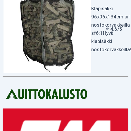
Klapisäkki
96x96x134cm air
nostokorvakkeilla
⭐ 4.6/5
sf6:1
Hyvä
klapisäkki
nostokorvakkeilla