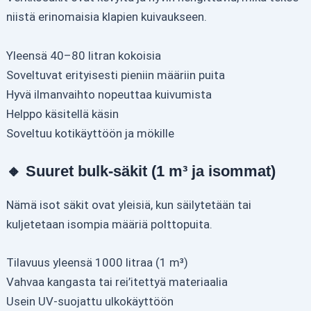
niistä erinomaisia klapien kuivaukseen.
Yleensä 40–80 litran kokoisia
Soveltuvat erityisesti pieniin määriin puita
Hyvä ilmanvaihto nopeuttaa kuivumista
Helppo käsitellä käsin
Soveltuu kotikäyttöön ja mökille
🔸 Suuret bulk-säkit (1 m³ ja isommat)
Nämä isot säkit ovat yleisiä, kun säilytetään tai
kuljetetaan isompia määriä polttopuita.
Tilavuus yleensä 1000 litraa (1 m³)
Vahvaa kangasta tai rei’itettyä materiaalia
Usein UV-suojattu ulkokäyttöön