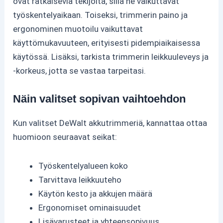
ovat ratkaisevia tekijöitä, sillä ne vaikuttavat
työskentelyaikaan. Toiseksi, trimmerin paino ja
ergonominen muotoilu vaikuttavat
käyttömukavuuteen, erityisesti pidempiaikaisessa
käytössä. Lisäksi, tarkista trimmerin leikkuuleveys ja
-korkeus, jotta se vastaa tarpeitasi.
Näin valitset sopivan vaihtoehdon
Kun valitset DeWalt akkutrimmeriä, kannattaa ottaa
huomioon seuraavat seikat:
Työskentelyalueen koko
Tarvittava leikkuuteho
Käytön kesto ja akkujen määrä
Ergonomiset ominaisuudet
Lisävarusteet ja yhteensopivuus