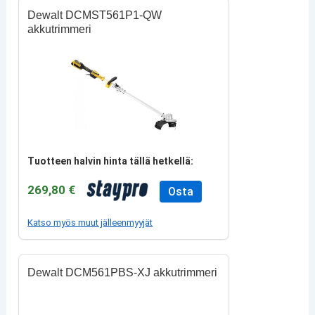
Dewalt DCMST561P1-QW
akkutrimmeri
Tuotteen halvin hinta tällä hetkellä:
269,80 €
Osta
Katso myös muut jälleenmyyjät
Dewalt DCM561PBS-XJ akkutrimmeri