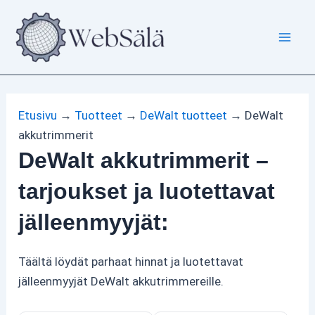
Siirry
sisältöön
Etusivu
→
Tuotteet
→
DeWalt tuotteet
→
DeWalt
akkutrimmerit
DeWalt akkutrimmerit –
tarjoukset ja luotettavat
jälleenmyyjät:
Täältä löydät parhaat hinnat ja luotettavat
jälleenmyyjät DeWalt akkutrimmereille.