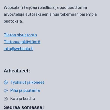
Websälä.fi tarjoaa rehellisiä ja puolueettomia
arvosteluja auttaakseen sinua tekemään parempia
päätöksiä.
Tietoa sivustosta
Tietosuojakäytäntö
info@websala.fi
Aihealueet:
Työkalut ja koneet
Piha ja puutarha
Koti ja keittiö
Seuraa somessa!