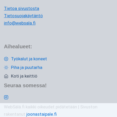
Tietoa sivustosta
Tietosuojakäytäntö
info@websala.fi
Aihealueet:
Työkalut ja koneet
Piha ja puutarha
Koti ja keittiö
Seuraa somessa!
WebSälä.fi kaikki oikeudet pidätetään | Sivuston
rakentanut
joonastaipale.fi