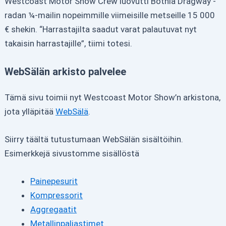
Westcoast Motor Show Crew luovutti Botnia Dragway -
radan ¼-mailin nopeimmille viimeisille metseille 15 000
€ shekin. “Harrastajilta saadut varat palautuvat nyt
takaisin harrastajille”, tiimi totesi.
WebSälän arkisto palvelee
Tämä sivu toimii nyt Westcoast Motor Show’n arkistona,
jota ylläpitää
WebSälä
.
Siirry täältä tutustumaan WebSälän sisältöihin.
Esimerkkejä sivustomme sisällöstä
Painepesurit
Kompressorit
Aggregaatit
Metallinpaljastimet