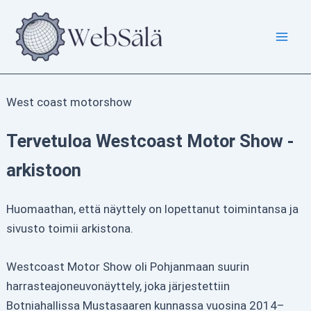
Siirry
sisältöön
West coast motorshow
Tervetuloa Westcoast Motor Show ­-
arkistoon
Huomaathan, että näyttely on lopettanut toimintansa ja
sivusto toimii arkistona.
Westcoast Motor Show oli Pohjanmaan suurin
harrasteajoneuvonäyttely, joka järjestettiin
Botniahallissa Mustasaaren kunnassa vuosina 2014–