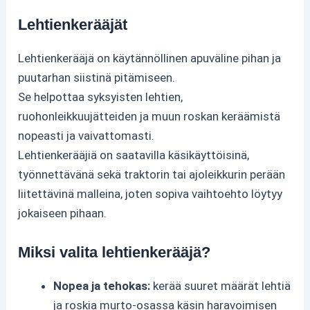
Lehtienkerääjät
Lehtienkerääjä on käytännöllinen apuväline pihan ja
puutarhan siistinä pitämiseen.
Se helpottaa syksyisten lehtien,
ruohonleikkuujätteiden ja muun roskan keräämistä
nopeasti ja vaivattomasti.
Lehtienkerääjiä on saatavilla käsikäyttöisinä,
työnnettävänä sekä traktorin tai ajoleikkurin perään
liitettävinä malleina, joten sopiva vaihtoehto löytyy
jokaiseen pihaan.
Miksi valita lehtienkerääjä?
Nopea ja tehokas:
kerää suuret määrät lehtiä
ja roskia murto-osassa käsin haravoimisen