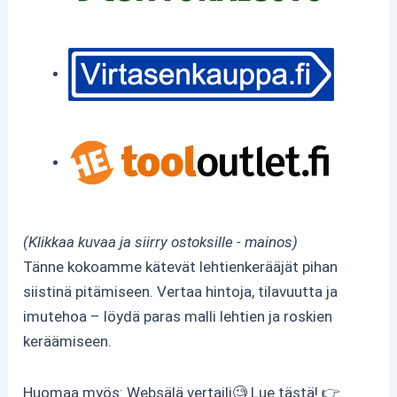
(Klikkaa kuvaa ja siirry ostoksille - mainos)
Tänne kokoamme kätevät lehtienkerääjät pihan
siistinä pitämiseen. Vertaa hintoja, tilavuutta ja
imutehoa – löydä paras malli lehtien ja roskien
keräämiseen.
Huomaa myös: Websälä vertaili🧐 Lue tästä! 👉