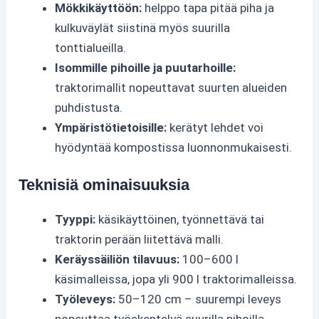
Mökkikäyttöön:
helppo tapa pitää piha ja
kulkuväylät siistinä myös suurilla
tonttialueilla.
Isommille pihoille ja puutarhoille:
traktorimallit nopeuttavat suurten alueiden
puhdistusta.
Ympäristötietoisille:
kerätyt lehdet voi
hyödyntää kompostissa luonnonmukaisesti.
Teknisiä ominaisuuksia
Tyyppi:
käsikäyttöinen, työnnettävä tai
traktorin perään liitettävä malli.
Keräyssäiliön tilavuus:
100–600 l
käsimalleissa, jopa yli 900 l traktorimalleissa.
Työleveys:
50–120 cm – suurempi leveys