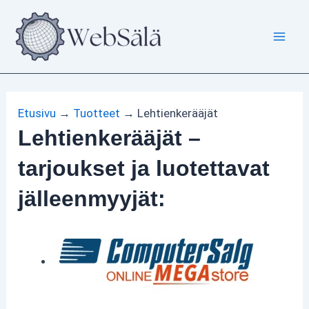
Siirry
sisältöön
Etusivu
→
Tuotteet
→
Lehtienkerääjät
Lehtienkerääjät –
tarjoukset ja luotettavat
jälleenmyyjät: