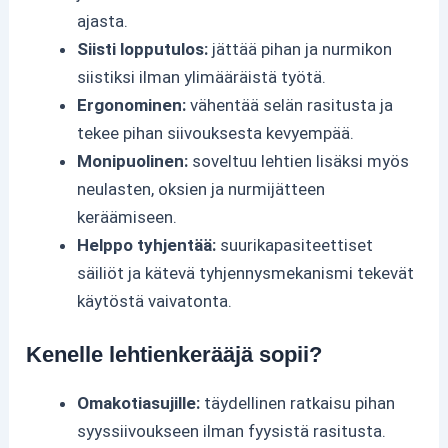
ajasta.
Siisti lopputulos:
jättää pihan ja nurmikon
siistiksi ilman ylimääräistä työtä.
Ergonominen:
vähentää selän rasitusta ja
tekee pihan siivouksesta kevyempää.
Monipuolinen:
soveltuu lehtien lisäksi myös
neulasten, oksien ja nurmijätteen
keräämiseen.
Helppo tyhjentää:
suurikapasiteettiset
säiliöt ja kätevä tyhjennysmekanismi tekevät
käytöstä vaivatonta.
Kenelle lehtienkerääjä sopii?
Omakotiasujille:
täydellinen ratkaisu pihan
syyssiivoukseen ilman fyysistä rasitusta.