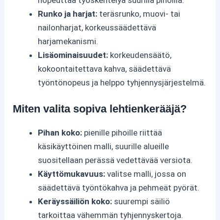
nopeuttaa työskentelyä suurilla pihoilla.
Runko ja harjat:
teräsrunko, muovi- tai
nailonharjat, korkeussäädettävä
harjamekanismi.
Lisäominaisuudet:
korkeudensäätö,
kokoontaitettava kahva, säädettävä
työntönopeus ja helppo tyhjennysjärjestelmä.
Miten valita sopiva lehtienkerääjä?
Pihan koko:
pienille pihoille riittää
käsikäyttöinen malli, suurille alueille
suositellaan perässä vedettävää versiota.
Käyttömukavuus:
valitse malli, jossa on
säädettävä työntökahva ja pehmeät pyörät.
Keräyssäiliön koko:
suurempi säiliö
tarkoittaa vähemmän tyhjennyskertoja.