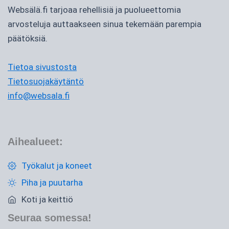
Websälä.fi tarjoaa rehellisiä ja puolueettomia
arvosteluja auttaakseen sinua tekemään parempia
päätöksiä.
Tietoa sivustosta
Tietosuojakäytäntö
info@websala.fi
Aihealueet:
Työkalut ja koneet
Piha ja puutarha
Koti ja keittiö
Seuraa somessa!