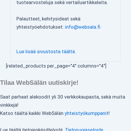
tuotearvosteluja sekä vertailuartikkeleita.
Palautteet, kehitysideat sekä
yhteistyöehdotukset:
info@websala.fi
Lue lisää sivustosta täältä.
[related_products per_page="4" columns="4"]
Tilaa WebSälän uutiskirje!
Saat parhaat alekoodit yli 30 verkkokaupasta, sekä muita
vinkkejä!
Katso täältä kaikki WebSälän
yhteistyökumppanit
!
Lue täältä tietojenkäsittelystä.
Tietosuojaseloste