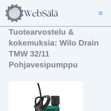
Siirry
sisältöön
Tuotearvostelu &
kokemuksia: Wilo Drain
TMW 32/11
Pohjavesipumppu