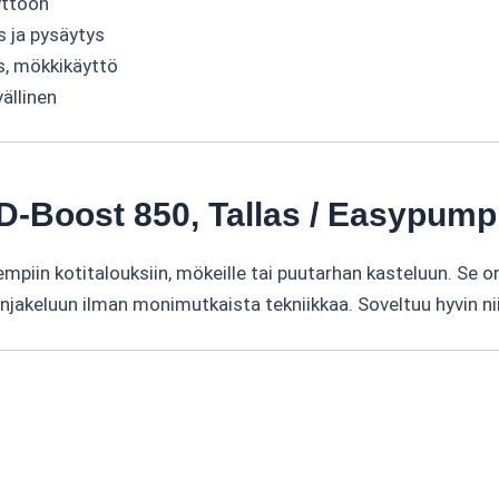
yttöön
 ja pysäytys
s, mökkikäyttö
ällinen
D-Boost 850, Tallas / Easypump
piin kotitalouksiin, mökeille tai puutarhan kasteluun. Se on 
njakeluun ilman monimutkaista tekniikkaa. Soveltuu hyvin ni