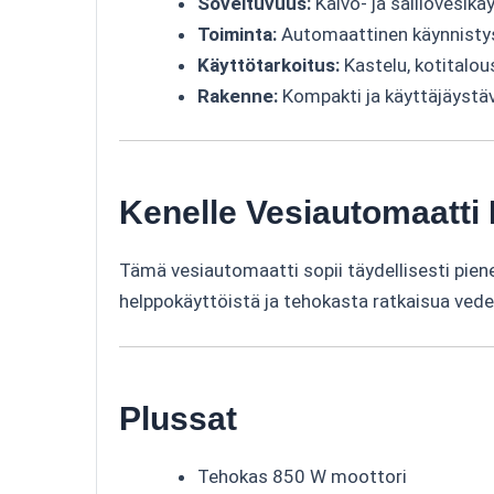
Soveltuvuus:
Kaivo- ja säiliövesikä
Toiminta:
Automaattinen käynnistys
Käyttötarkoitus:
Kastelu, kotitalou
Rakenne:
Kompakti ja käyttäjäystäv
Kenelle Vesiautomaatti 
Tämä vesiautomaatti sopii täydellisesti pienem
helppokäyttöistä ja tehokasta ratkaisua vede
Plussat
Tehokas 850 W moottori