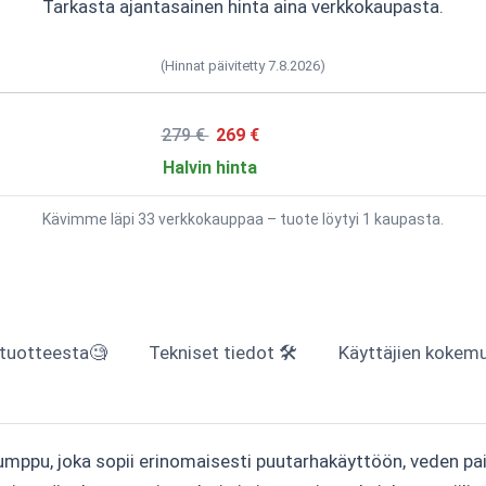
Tarkasta ajantasainen hinta aina verkkokaupasta.
(Hinnat päivitetty 7.8.2026)
279 €
269 €
Halvin hinta
Kävimme läpi 33 verkkokauppaa – tuote löytyi 1 kaupasta.
 tuotteesta🧐
Tekniset tiedot 🛠
Käyttäjien kokemuk
pumppu, joka sopii erinomaisesti puutarhakäyttöön, veden p