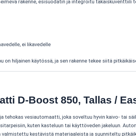
mevä rakenne, esisuodatin ja integroitu takaiskuventtiili 
vedelle, ei likavedelle
n hiljainen käytössä, ja sen rakenne tekee siitä pitkäikäisen
tti D-Boost 850, Tallas / Ea
 tehokas vesiautomaatti, joka soveltuu hyvin kaivo- tai sä
esitarpeisiin, kuten kasteluun tai käyttöveden jakeluun. Auto
almistettu kestävistä materiaaleista ja suunniteltu pitkäikä