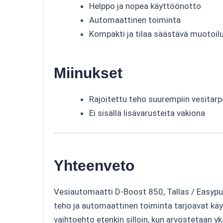
Helppo ja nopea käyttöönotto
Automaattinen toiminta
Kompakti ja tilaa säästävä muotoil
Miinukset
Rajoitettu teho suurempiin vesitarpe
Ei sisällä lisävarusteita vakiona
Yhteenveto
Vesiautomaatti D-Boost 850, Tallas / Easypum
teho ja automaattinen toiminta tarjoavat käy
vaihtoehto etenkin silloin, kun arvostetaan yk