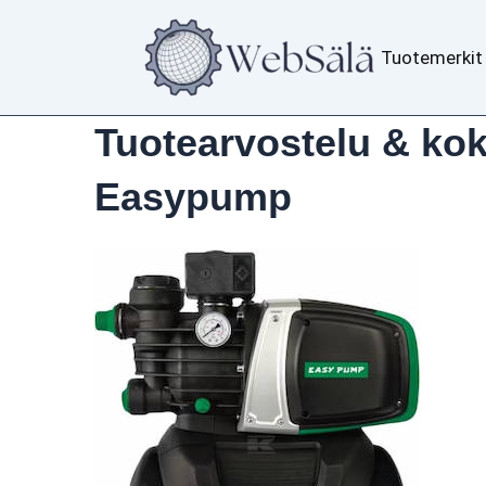
Siirry
sisältöön
Tuotemerkit
Tuotearvostelu & kok
Easypump