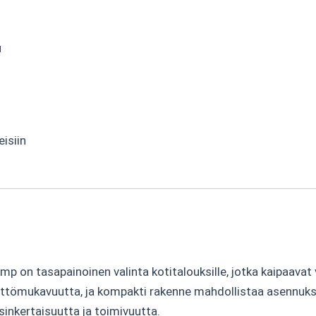
u
isiin
p on tasapainoinen valinta kotitalouksille, jotka kaipaavat 
ttömukavuutta, ja kompakti rakenne mahdollistaa asennuksen
sinkertaisuutta ja toimivuutta.