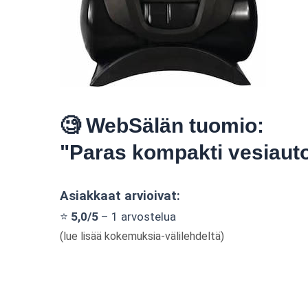
🧐 WebSälän tuomio:
"Paras kompakti vesiaut
Asiakkaat arvioivat:
⭐
5,0/5
– 1 arvostelua
(lue lisää kokemuksia-välilehdeltä)