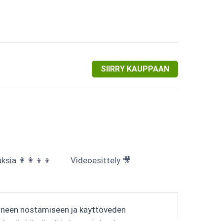
SIIRRY KAUPPAAN
sia 👩‍👩‍👦‍👦
Videoesittely 🎥
aineen nostamiseen ja käyttöveden