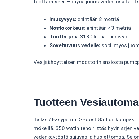
tuottamiseen – myös juomaveden osalta. Itsei
Imusyvyys:
enintään 8 metriä
Nostokorkeus:
enintään 43 metriä
Tuotto:
jopa 3180 litraa tunnissa
Soveltuvuus vedelle:
sopii myös juoma
Vesijäähdytteisen moottorin ansiosta pumppu o
Tuotteen Vesiautomaa
Tallas / Easypump D-Boost 850 on kompakti ja
mökeillä. 850 watin teho riittää hyvin arjen v
vedenkäytöstä sujuvaa ja huolettomaa. Se on v