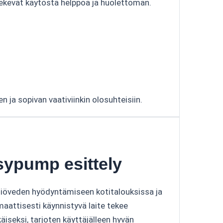
tekevät käytöstä helppoa ja huolettoman.
 ja sopivan vaativiinkin olosuhteisiin.
sypump esittely
iliöveden hyödyntämiseen kotitalouksissa ja
maattisesti käynnistyvä laite tekee
iseksi, tarjoten käyttäjälleen hyvän