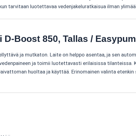
, kun tarvitaan luotettavaa vedenjakeluratkaisua ilman ylimä
i D-Boost 850, Tallas / Easypu
yttävä ja mutkaton. Laite on helppo asentaa, ja sen autom
edenpaineen ja toimii luotettavasti erilaisissa tilanteissa.
ä vaivattoman huoltaa ja käyttää. Erinomainen valinta etenkin 