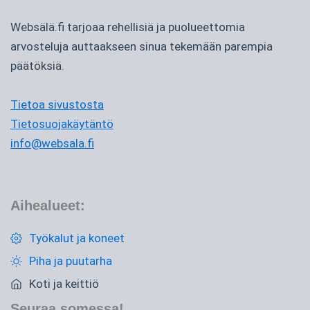
Websälä.fi tarjoaa rehellisiä ja puolueettomia
arvosteluja auttaakseen sinua tekemään parempia
päätöksiä.
Tietoa sivustosta
Tietosuojakäytäntö
info@websala.fi
Aihealueet:
Työkalut ja koneet
Piha ja puutarha
Koti ja keittiö
Seuraa somessa!