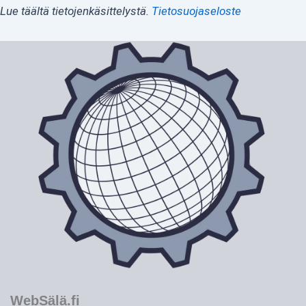
Lue täältä tietojenkäsittelystä.
Tietosuojaseloste
WebSälä.fi