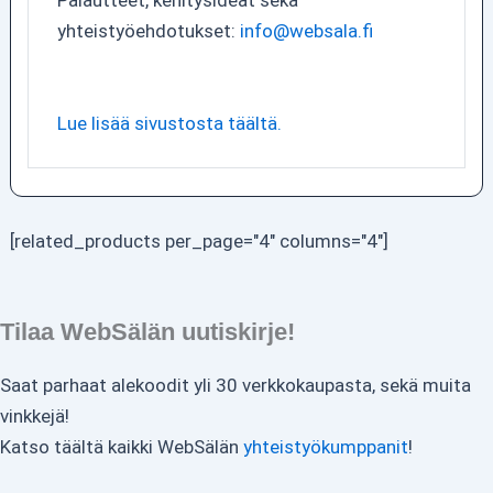
Palautteet, kehitysideat sekä
yhteistyöehdotukset:
info@websala.fi
Lue lisää sivustosta täältä.
[related_products per_page="4" columns="4"]
Tilaa WebSälän uutiskirje!
Saat parhaat alekoodit yli 30 verkkokaupasta, sekä muita
vinkkejä!
Katso täältä kaikki WebSälän
yhteistyökumppanit
!