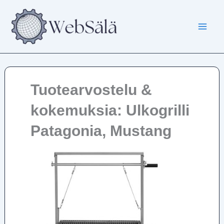
Siirry
sisältöön
Tuotearvostelu &
kokemuksia: Ulkogrilli
Patagonia, Mustang