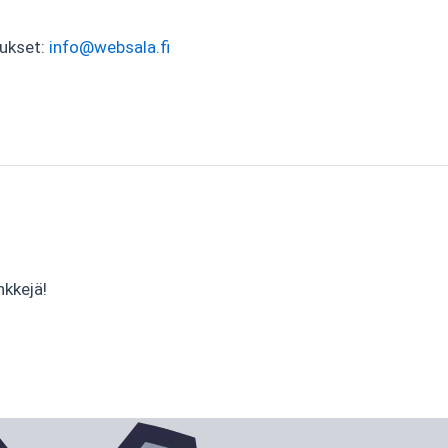
tukset:
info@websala.fi
nkkejä!