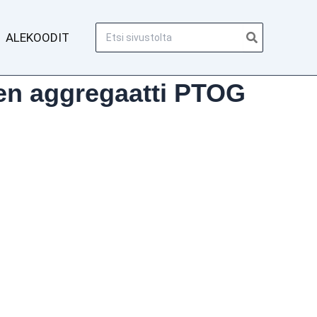
Hae:
ALEKOODIT
nen aggregaatti PTOG