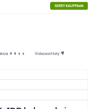
SIIRRY KAUPPAAN
sia 👩‍👩‍👦‍👦
Videoesittely 🎥