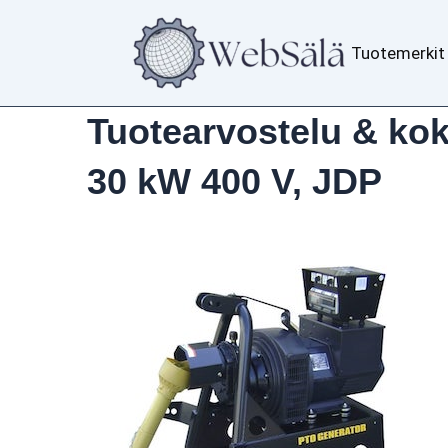
Siirry
sisältöön
Tuotemerkit
Tuotearvostelu & ko
30 kW 400 V, JDP