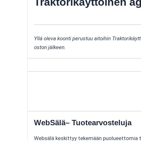
Traktorikäyttöinen 
Yllä oleva koonti perustuu aitoihin Traktorikä
oston jälkeen.
WebSälä– Tuotearvosteluja
Websälä keskittyy tekemään puolueettomia tuo