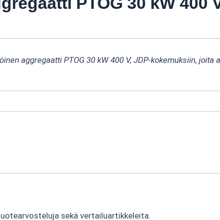
aggregaatti PTOG 30 kW 400
yttöinen aggregaatti PTOG 30 kW 400 V, JDP-kokemuksiin, joita 
tearvosteluja sekä vertailuartikkeleita.