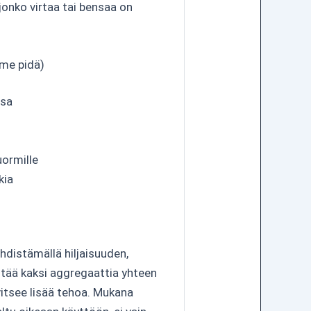
aljonko virtaa tai bensaa on
me pidä)
ssa
uormille
kia
hdistämällä hiljaisuuden,
tää kaksi aggregaattia yhteen
vitsee lisää tehoa. Mukana