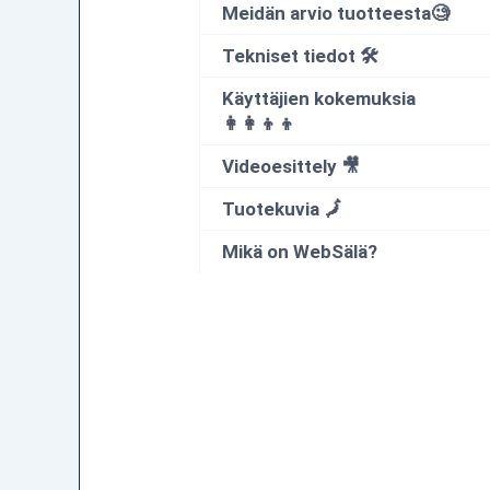
Meidän arvio tuotteesta🧐
Tekniset tiedot 🛠
Käyttäjien kokemuksia
👩‍👩‍👦‍👦
Videoesittely 🎥
Tuotekuvia 🗾
Mikä on WebSälä?