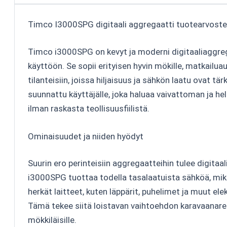
Timco I3000SPG digitaali aggregaatti tuotearvoste
Timco i3000SPG on kevyt ja moderni digitaaliaggrega
käyttöön. Se sopii erityisen hyvin mökille, matkailua
tilanteisiin, joissa hiljaisuus ja sähkön laatu ovat tä
suunnattu käyttäjälle, joka haluaa vaivattoman ja hel
ilman raskasta teollisuusfiilistä.
Ominaisuudet ja niiden hyödyt
Suurin ero perinteisiin aggregaatteihin tulee digitaa
i3000SPG tuottaa todella tasalaatuista sähköä, mikä
herkät laitteet, kuten läppärit, puhelimet ja muut ele
Tämä tekee siitä loistavan vaihtoehdon karavaanareil
mökkiläisille.