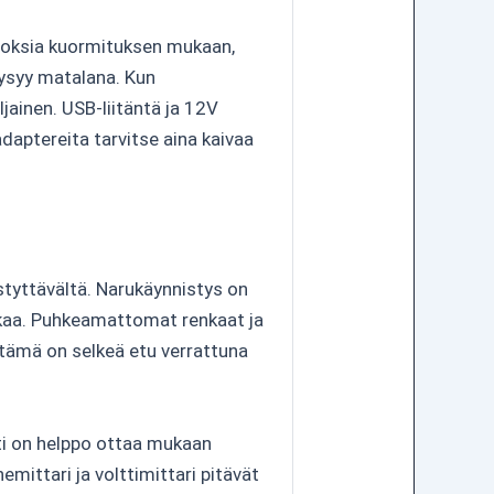
rroksia kuormituksen mukaan,
pysyy matalana. Kun
iljainen. USB-liitäntä ja 12V
 adaptereita tarvitse aina kaivaa
styttävältä. Narukäynnistys on
ikkaa. Puhkeamattomat renkaat ja
a tämä on selkeä etu verrattuna
ti on helppo ottaa mukaan
emittari ja volttimittari pitävät