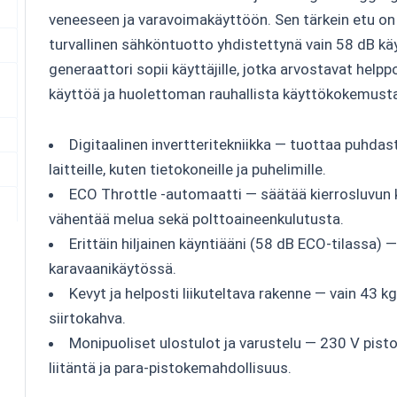
veneeseen ja varavoimakäyttöön. Sen tärkein etu on t
turvallinen sähköntuotto yhdistettynä vain 58 dB k
generaattori sopii käyttäjille, jotka arvostavat helppo
käyttöä ja huolettoman rauhallista käyttökokemusta
Digitaalinen invertteritekniikka — tuottaa puhdast
laitteille, kuten tietokoneille ja puhelimille.
ECO Throttle -automaatti — säätää kierrosluvun
vähentää melua sekä polttoaineenkulutusta.
Erittäin hiljainen käyntiääni (58 dB ECO-tilassa) 
karavaanikäytössä.
Kevyt ja helposti liikuteltava rakenne — vain 43 
siirtokahva.
Monipuoliset ulostulot ja varustelu — 230 V pisto
liitäntä ja para-pistokemahdollisuus.