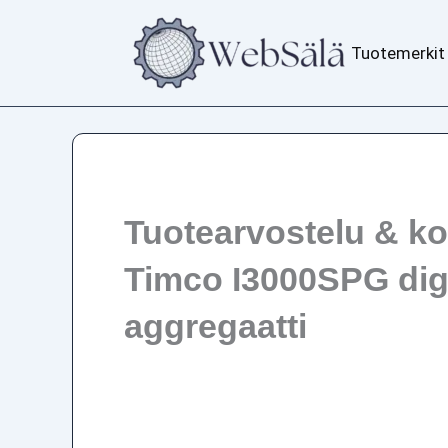
Siirry
sisältöön
Tuotemerkit
Tuotearvostelu & k
Timco I3000SPG digi
aggregaatti