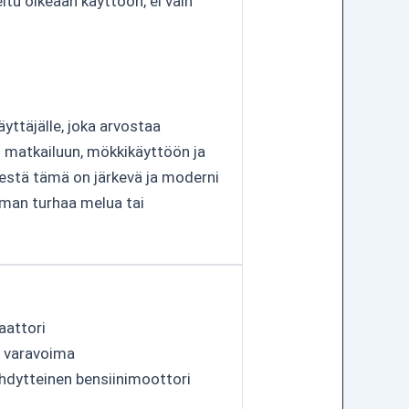
eltu oikeaan käyttöön, ei vain
yttäjälle, joka arvostaa
ti matkailuun, mökkikäyttöön ja
elestä tämä on järkevä ja moderni
lman turhaa melua tai
aattori
, varavoima
ähdytteinen bensiinimoottori