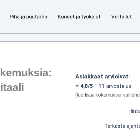
Piha ja puutarha
Koneet ja työkalut
Vertailut
okemuksia:
Asiakkaat arvioivat:
taali
⭐
4,8/5
– 11 arvostelua
(lue lisää kokemuksia-välilehd
Hinta
Tarkasta ajant