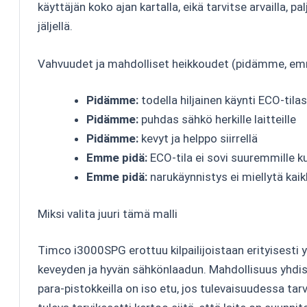
käyttäjän koko ajan kartalla, eikä tarvitse arvailla, p
jäljellä.
Vahvuudet ja mahdolliset heikkoudet (pidämme, em
Pidämme:
todella hiljainen käynti ECO-tila
Pidämme:
puhdas sähkö herkille laitteille
Pidämme:
kevyt ja helppo siirrellä
Emme pidä:
ECO-tila ei sovi suuremmille k
Emme pidä:
narukäynnistys ei miellytä kaik
Miksi valita juuri tämä malli
Timco i3000SPG erottuu kilpailijoistaan erityisesti y
keveyden ja hyvän sähkönlaadun. Mahdollisuus yhdis
para-pistokkeilla on iso etu, jos tulevaisuudessa tar