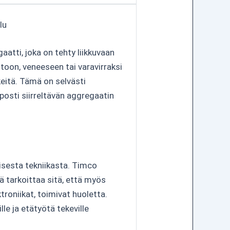
lu
atti, joka on tehty liikkuvaan
utoon, veneeseen tai varavirraksi
rkeitä. Tämä on selvästi
posti siirreltävän aggregaatin
lisesta tekniikasta. Timco
 tarkoittaa sitä, että myös
ktroniikat, toimivat huoletta.
le ja etätyötä tekeville