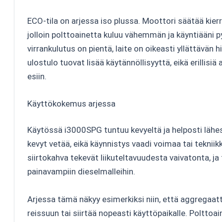
ECO-tila on arjessa iso plussa. Moottori säätää kie
jolloin polttoainetta kuluu vähemmän ja käyntiääni 
virrankulutus on pientä, laite on oikeasti yllättävän h
ulostulo tuovat lisää käytännöllisyyttä, eikä erillisiä
esiin.
Käyttökokemus arjessa
Käytössä i3000SPG tuntuu kevyeltä ja helposti lähe
kevyt vetää, eikä käynnistys vaadi voimaa tai tekni
siirtokahva tekevät liikuteltavuudesta vaivatonta, j
painavampiin dieselmalleihin.
Arjessa tämä näkyy esimerkiksi niin, että aggregaat
reissuun tai siirtää nopeasti käyttöpaikalle. Polttoain