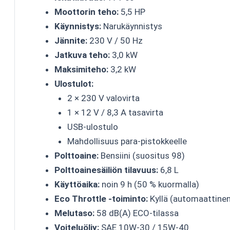
Moottorin teho:
5,5 HP
Käynnistys:
Narukäynnistys
Jännite:
230 V / 50 Hz
Jatkuva teho:
3,0 kW
Maksimiteho:
3,2 kW
Ulostulot:
2 × 230 V valovirta
1 × 12 V / 8,3 A tasavirta
USB-ulostulo
Mahdollisuus para-pistokkeelle
Polttoaine:
Bensiini (suositus 98)
Polttoainesäiliön tilavuus:
6,8 L
Käyttöaika:
noin 9 h (50 % kuormalla)
Eco Throttle -toiminto:
Kyllä (automaattinen
Melutaso:
58 dB(A) ECO-tilassa
Voiteluöljy:
SAE 10W-30 / 15W-40