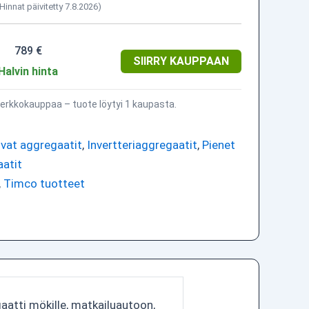
(Hinnat päivitetty 7.8.2026)
789 €
SIIRRY KAUPPAAN
Halvin hinta
erkkokauppaa – tuote löytyi 1 kaupasta.
lvat aggregaatit
,
Invertteriaggregaatit
,
Pienet
aatit
,
Timco tuotteet
aatti mökille, matkailuautoon,