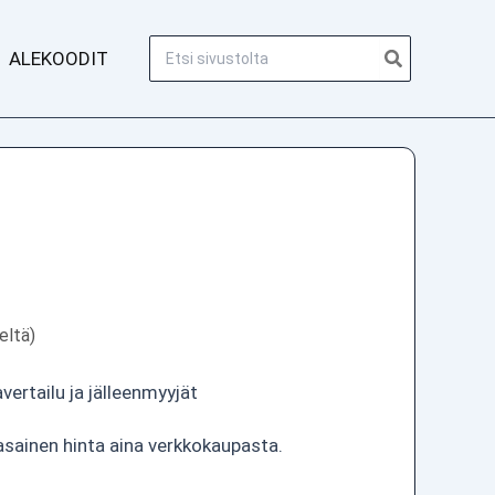
Hae:
ALEKOODIT
eltä)
vertailu ja jälleenmyyjät
asainen hinta aina verkkokaupasta.