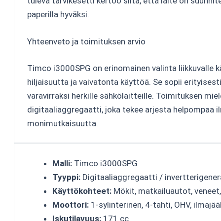
tuleva tarvikesetti kertoo siitä, että laite on suunnit
paperilla hyväksi.
Yhteenveto ja toimituksen arvio
Timco i3000SPG on erinomainen valinta liikkuvalle kä
hiljaisuutta ja vaivatonta käyttöä. Se sopii erityises
varavirraksi herkille sähkölaitteille. Toimituksen mi
digitaaliaggregaatti, joka tekee arjesta helpompaa i
monimutkaisuutta.
Malli:
Timco i3000SPG
Tyyppi:
Digitaaliaggregaatti / invertterigener
Käyttökohteet:
Mökit, matkailuautot, veneet
Moottori:
1-sylinterinen, 4-tahti, OHV, ilmajä
Iskutilavuus:
171 cc