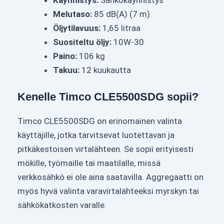
Käynnistys:
Sähkökäynnistys
Melutaso:
85 dB(A) (7 m)
Öljytilavuus:
1,65 litraa
Suositeltu öljy:
10W-30
Paino:
106 kg
Takuu:
12 kuukautta
Kenelle Timco CLE5500SDG sopii?
Timco CLE5500SDG on erinomainen valinta
käyttäjille, jotka tarvitsevat luotettavan ja
pitkäkestoisen virtalähteen. Se sopii erityisesti
mökille, työmaille tai maatilalle, missä
verkkosähkö ei ole aina saatavilla. Aggregaatti on
myös hyvä valinta varavirtalähteeksi myrskyn tai
sähkökatkosten varalle.