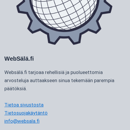
WebSälä.fi
Websälä.fi tarjoaa rehellisiä ja puolueettomia
arvosteluja auttaakseen sinua tekemään parempia
päätöksiä.
Tietoa sivustosta
Tietosuojakäytäntö
info@websala.fi