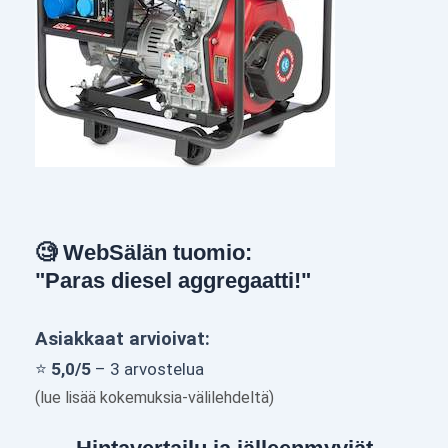
🧐 WebSälän tuomio:
"Paras diesel aggregaatti!"
Asiakkaat arvioivat:
⭐
5,0/5
– 3 arvostelua
(lue lisää kokemuksia-välilehdeltä)