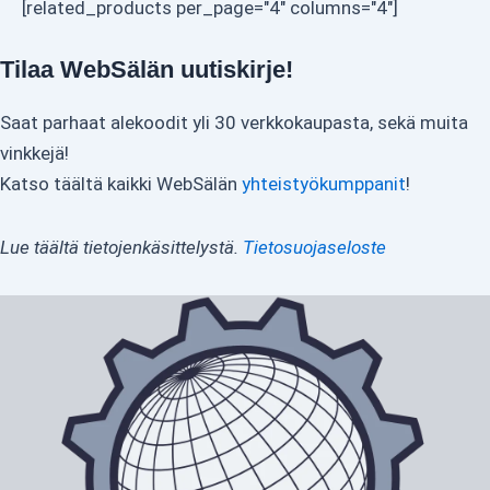
[related_products per_page="4" columns="4"]
Tilaa WebSälän uutiskirje!
Saat parhaat alekoodit yli 30 verkkokaupasta, sekä muita
vinkkejä!
Katso täältä kaikki WebSälän
yhteistyökumppanit
!
Lue täältä tietojenkäsittelystä.
Tietosuojaseloste