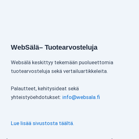
WebSälä– Tuotearvosteluja
Websälä keskittyy tekemään puolueettomia
tuotearvosteluja sekä vertailuartikkeleita.
Palautteet, kehitysideat sekä
yhteistyöehdotukset:
info@websala.fi
Lue lisää sivustosta täältä.