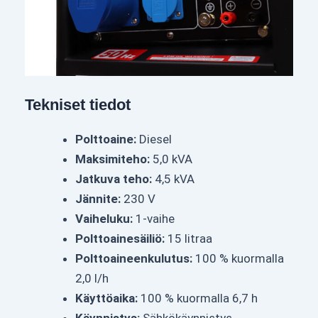
Tekniset tiedot
Polttoaine:
Diesel
Maksimiteho:
5,0 kVA
Jatkuva teho:
4,5 kVA
Jännite:
230 V
Vaiheluku:
1-vaihe
Polttoainesäiliö:
15 litraa
Polttoaineenkulutus:
100 % kuormalla
2,0 l/h
Käyttöaika:
100 % kuormalla 6,7 h