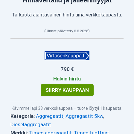
Hintavertailu ja jälleenmyyjät
Tarkasta ajantasainen hinta aina verkkokaupasta.
(Hinnat päivitetty 8.8.2026)
790 €
Halvin hinta
SIIRRY KAUPPAAN
Kävimme läpi 33 verkkokauppaa – tuote löytyi 1 kaupasta.
Kategoria:
Aggregaatit
,
Aggregaatit 5kw
,
Dieselaggregaatit
Merkki:
Timco aggregaatit
,
Timco tuotteet