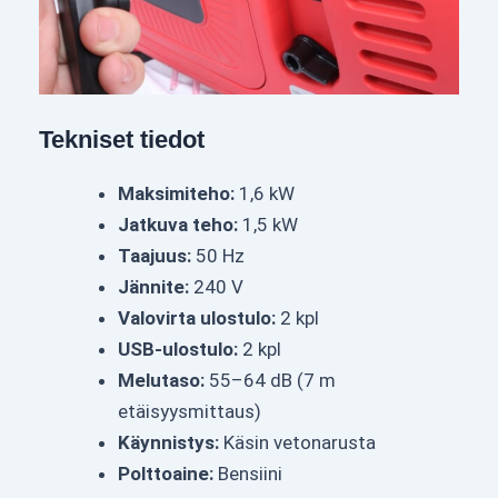
Tekniset tiedot
Maksimiteho:
1,6 kW
Jatkuva teho:
1,5 kW
Taajuus:
50 Hz
Jännite:
240 V
Valovirta ulostulo:
2 kpl
USB-ulostulo:
2 kpl
Melutaso:
55–64 dB (7 m
etäisyysmittaus)
Käynnistys:
Käsin vetonarusta
Polttoaine:
Bensiini