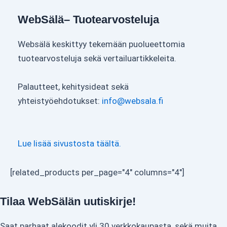
WebSälä– Tuotearvosteluja
Websälä keskittyy tekemään puolueettomia
tuotearvosteluja sekä vertailuartikkeleita.
Palautteet, kehitysideat sekä
yhteistyöehdotukset:
info@websala.fi
Lue lisää sivustosta täältä.
[related_products per_page="4" columns="4"]
Tilaa WebSälän uutiskirje!
Saat parhaat alekoodit yli 30 verkkokaupasta, sekä muita