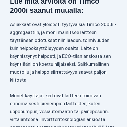
Lue mitä arvioita on Timco
2000i saanut muualla:
Asiakkaat ovat yleisesti tyytyväisiä Timco 2000i -
aggregaattiin, ja moni mainitsee laitteen
täyttäneen odotukset niin laadun, toimivuuden
kuin helppokäyttöisyyden osalta. Laite on
käynnistynyt helposti, ja ECO-tilan ansiosta sen
käyntiääni on koettu hiljaiseksi. Salkkumallinen
muotoilu ja helppo siirrettävyys saavat paljon
kiitosta.
Monet käyttäjät kertovat laitteen toimivan
erinomaisesti pienempien laitteiden, kuten
uppopumpun, vesiautomaatin tai painepesurin,
virtalähteenä. Invertteriteknologian ansiosta