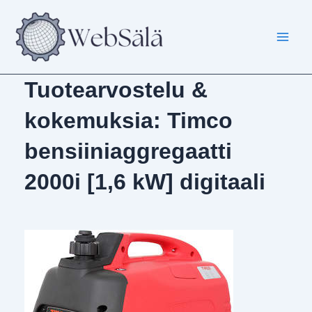
Siirry
sisältöön
Tuotearvostelu &
kokemuksia: Timco
bensiiniaggregaatti
2000i [1,6 kW] digitaali