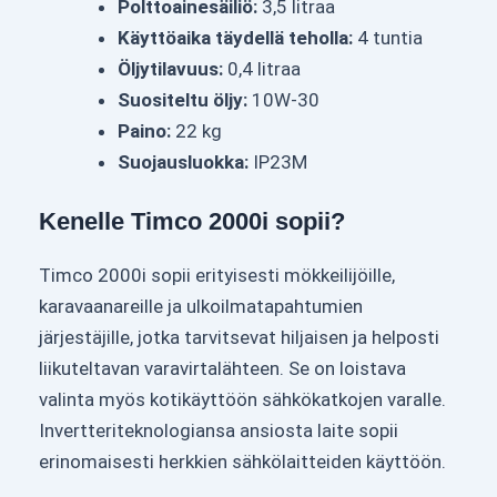
Polttoainesäiliö:
3,5 litraa
Käyttöaika täydellä teholla:
4 tuntia
Öljytilavuus:
0,4 litraa
Suositeltu öljy:
10W-30
Paino:
22 kg
Suojausluokka:
IP23M
Kenelle Timco 2000i sopii?
Timco 2000i sopii erityisesti mökkeilijöille,
karavaanareille ja ulkoilmatapahtumien
järjestäjille, jotka tarvitsevat hiljaisen ja helposti
liikuteltavan varavirtalähteen. Se on loistava
valinta myös kotikäyttöön sähkökatkojen varalle.
Invertteriteknologiansa ansiosta laite sopii
erinomaisesti herkkien sähkölaitteiden käyttöön.