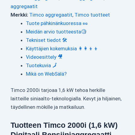
aggregaatit
Merkki:
Timco aggregaatit
,
Timco tuotteet
Tuote pähkinänkuoressa 🥜
Meidän arvio tuotteesta🧐
Tekniset tiedot 🛠
Käyttäjien kokemuksia 👩‍👩‍👦‍👦
Videoesittely 🎥
Tuotekuvia 🗾
Mikä on WebSälä?
Timco 2000i tarjoaa 1,6 kW tehoa herkille
laitteille siniaalto-teknologialla. Kevyt ja hiljainen,
täydellinen mökille ja matkailuun.
Tuotteen Timco 2000i (1,6 kW)
Digitaali Bensiiniaggregaatti