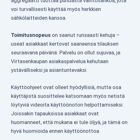
aggregaatti tuottaa puhdasta vaihtosähköä, jota
voi turvallisesti käyttää myös herkkien
sähkölaitteiden kanssa.
Toimitusnopeus
on saanut runsaasti kehuja –
useat asiakkaat kertovat saaneensa tilauksen
seuraavana päivänä. Palvelu on ollut sujuvaa, ja
Virtasenkaupan asiakaspalvelua kehutaan
ystävälliseksi ja asiantuntevaksi.
Käyttöohjeet ovat olleet hyödyllisiä, mutta osa
käyttäjistä suosittelee katsomaan myös netistä
löytyviä videoita käyttöönoton helpottamiseksi.
Joissakin tapauksissa asiakkaat ovat
huomanneet, että mukana ei tule öljyä, ja tämä on
hyvä huomioida ennen käyttöönottoa.