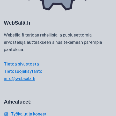
WebSälä.fi
Websälä.fi tarjoaa rehellisiä ja puolueettomia
arvosteluja auttaakseen sinua tekemään parempia
päätöksiä.
Tietoa sivustosta
Tietosuojakäytäntö
info@websala.fi
Aihealueet:
Työkalut ja koneet