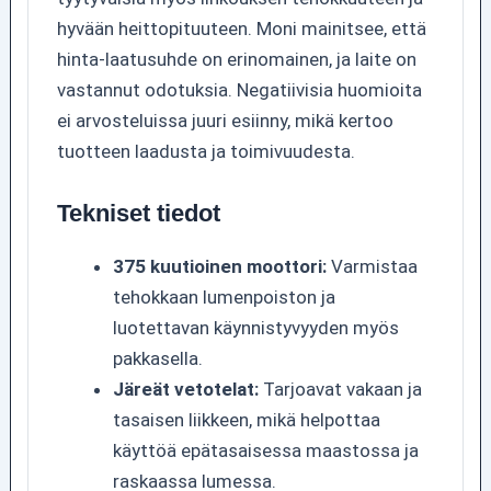
hyvään heittopituuteen. Moni mainitsee, että
hinta-laatusuhde on erinomainen, ja laite on
vastannut odotuksia. Negatiivisia huomioita
ei arvosteluissa juuri esiinny, mikä kertoo
tuotteen laadusta ja toimivuudesta.
Tekniset tiedot
375 kuutioinen moottori:
Varmistaa
tehokkaan lumenpoiston ja
luotettavan käynnistyvyyden myös
pakkasella.
Järeät vetotelat:
Tarjoavat vakaan ja
tasaisen liikkeen, mikä helpottaa
käyttöä epätasaisessa maastossa ja
raskaassa lumessa.