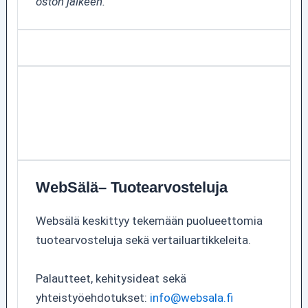
oston jälkeen.
WebSälä– Tuotearvosteluja
Websälä keskittyy tekemään puolueettomia
tuotearvosteluja sekä vertailuartikkeleita.
Palautteet, kehitysideat sekä
yhteistyöehdotukset:
info@websala.fi