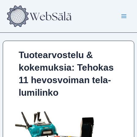
Siirry
sisältöön
Tuotearvostelu &
kokemuksia: Tehokas
11 hevosvoiman tela-
lumilinko