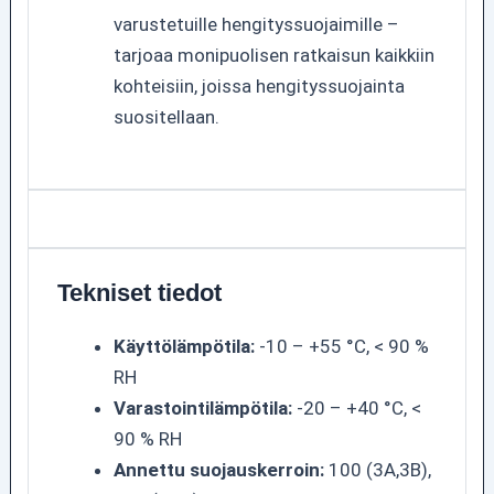
varustetuille hengityssuojaimille –
tarjoaa monipuolisen ratkaisun kaikkiin
kohteisiin, joissa hengityssuojainta
suositellaan.
Tekniset tiedot
Käyttölämpötila:
-10 – +55 °C, < 90 %
RH
Varastointilämpötila:
-20 – +40 °C, <
90 % RH
Annettu suojauskerroin:
100 (3A,3B),