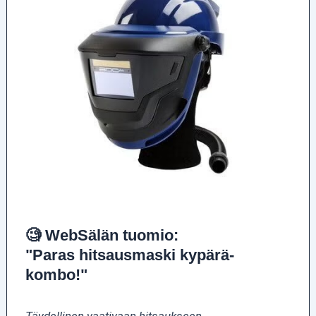
🧐 WebSälän tuomio:
"Paras hitsausmaski kypärä-
kombo!"
Täydellinen vaativaan hitsaukseen