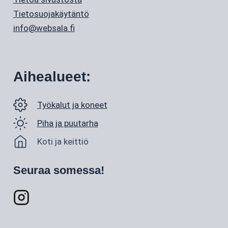
Tietosuojakäytäntö
info@websala.fi
Aihealueet:
Työkalut ja koneet
Piha ja puutarha
Koti ja keittiö
Seuraa somessa!