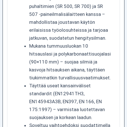
puhaltimien (SR 500, SR 700) ja SR
507 -paineilmalisälaitteen kanssa –
mahdollistaa joustavan käytön
erilaisissa työolosuhteissa ja tarjoaa
jatkuvan, suodatetun hengitysilman.
Mukana tummuusluokan 10
hitsauslasi ja polykarbonaattisuojalasi
(90×110 mm) – suojaa silmiä ja
kasvoja hitsauksen aikana, täyttäen
tiukimmatkin turvallisuusvaatimukset.
Täyttää useat kansainväliset
standardit (EN12941TH3,
EN145943A3B, EN397, EN 166, EN
175:1997) – varmistaa luotettavan
suojauksen ja korkean laadun.
Soveltuu vaihtoehdoksi suodattimella