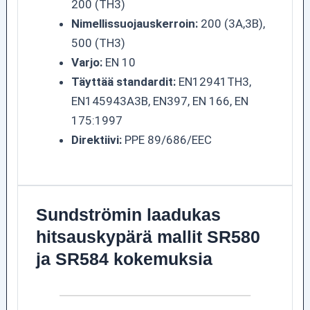
200 (TH3)
Nimellissuojauskerroin:
200 (3A,3B),
500 (TH3)
Varjo:
EN 10
Täyttää standardit:
EN12941TH3,
EN145943A3B, EN397, EN 166, EN
175:1997
Direktiivi:
PPE 89/686/EEC
Sundströmin laadukas
hitsauskypärä mallit SR580
ja SR584 kokemuksia