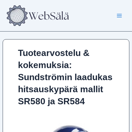
Siirry
sisältöön
Tuotearvostelu &
kokemuksia:
Sundströmin laadukas
hitsauskypärä mallit
SR580 ja SR584