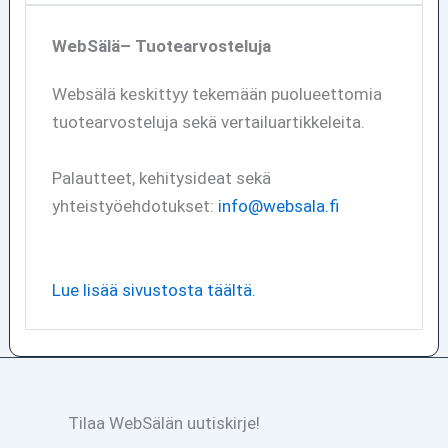
WebSälä– Tuotearvosteluja
Websälä keskittyy tekemään puolueettomia
tuotearvosteluja sekä vertailuartikkeleita.
Palautteet, kehitysideat sekä
yhteistyöehdotukset:
info@websala.fi
Lue lisää sivustosta täältä.
Tilaa WebSälän uutiskirje!