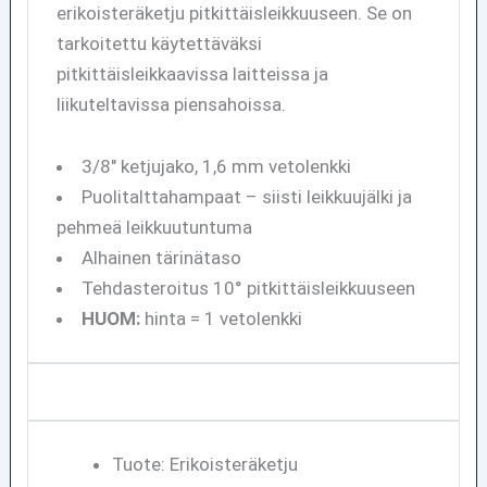
erikoisteräketju pitkittäisleikkuuseen. Se on
tarkoitettu käytettäväksi
pitkittäisleikkaavissa laitteissa ja
liikuteltavissa piensahoissa.
3/8" ketjujako, 1,6 mm vetolenkki
Puolitalttahampaat – siisti leikkuujälki ja
pehmeä leikkuutuntuma
Alhainen tärinätaso
Tehdasteroitus 10° pitkittäisleikkuuseen
HUOM:
hinta = 1 vetolenkki
Tuote: Erikoisteräketju