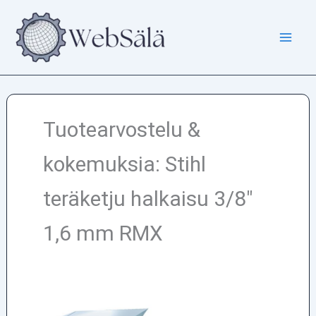
Siirry
sisältöön
Tuotearvostelu &
kokemuksia: Stihl
teräketju halkaisu 3/8″
1,6 mm RMX