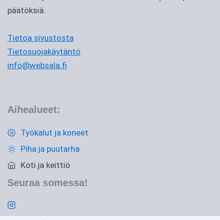
päätöksiä.
Tietoa sivustosta
Tietosuojakäytäntö
info@websala.fi
Aihealueet:
Työkalut ja koneet
Piha ja puutarha
Koti ja keittiö
Seuraa somessa!