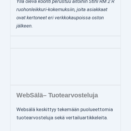
Yllä oleva koonti perustuu aitoihin Stihl RM 2 R
ruohonleikkuri-kokemuksiin, joita asiakkaat
ovat kertoneet eri verkkokaupoissa oston
jälkeen.
WebSälä– Tuotearvosteluja
Websälä keskittyy tekemään puolueettomia
tuotearvosteluja sekä vertailuartikkeleita.