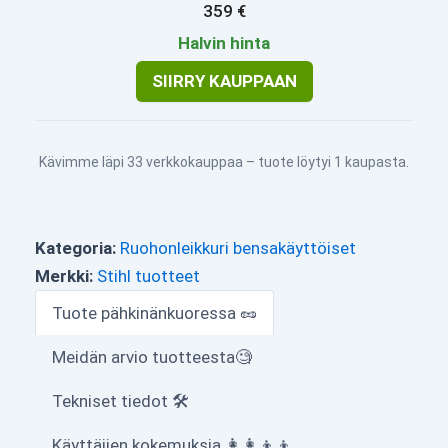
359 €
Halvin hinta
SIIRRY KAUPPAAN
Kävimme läpi 33 verkkokauppaa – tuote löytyi 1 kaupasta.
Kategoria:
Ruohonleikkuri bensakäyttöiset
Merkki:
Stihl tuotteet
Tuote pähkinänkuoressa 🥜
Meidän arvio tuotteesta🧐
Tekniset tiedot 🛠
Käyttäjien kokemuksia 👩‍👩‍👦‍👦