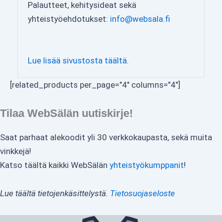
Palautteet, kehitysideat sekä
yhteistyöehdotukset:
info@websala.fi
Lue lisää sivustosta täältä.
[related_products per_page="4" columns="4"]
Tilaa WebSälän uutiskirje!
Saat parhaat alekoodit yli 30 verkkokaupasta, sekä muita
vinkkejä!
Katso täältä kaikki WebSälän
yhteistyökumppanit
!
Lue täältä tietojenkäsittelystä.
Tietosuojaseloste