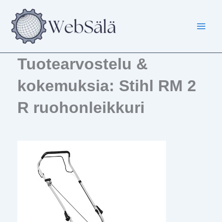
Siirry
sisältöön
Tuotearvostelu &
kokemuksia: Stihl RM 2
R ruohonleikkuri