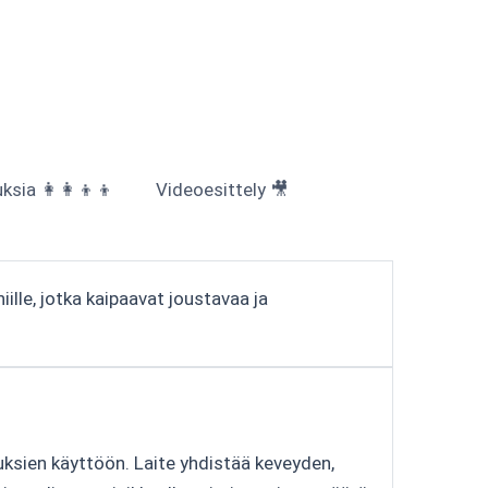
sia 👩‍👩‍👦‍👦
Videoesittely 🎥
ille, jotka kaipaavat joustavaa ja
ouksien käyttöön. Laite yhdistää keveyden,