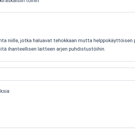
kiraskaisiin töihin
nta niille, jotka haluavat tehokkaan mutta helppokäyttöisen 
itä ihanteellisen laitteen arjen puhdistustöihin.
uksia