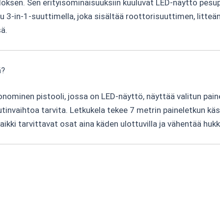
ksen. Sen erityisominaisuuksiin kuuluvat LED-näyttö pesupi
ttu 3-in-1-suuttimella, joka sisältää roottorisuuttimen, lit
ä.
ä?
gonominen pistooli, jossa on LED-näyttö, näyttää valitun pai
suutinvaihtoa tarvita. Letkukela tekee 7 metrin paineletkun kä
kaikki tarvittavat osat aina käden ulottuvilla ja vähentää huk