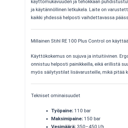
käyttömukavuuden ja tehokkaan puhdistustulo
ja käytännöllinen letkukela. Laite on varuste
kaikki yhdessä helposti vaihdettavassa pääss
Millainen Stihl RE 100 Plus Control on käyttä
Käyttökokemus on sujuva ja intuitiivinen. Er
onnistuu helposti painikkeilla, eikä erillistä 
myös säilytystilat lisävarusteille, mikä pitää 
Tekniset ominaisuudet
Työpaine:
110 bar
Maksimipaine:
150 bar
Vesimäärä:
350–450 l/h