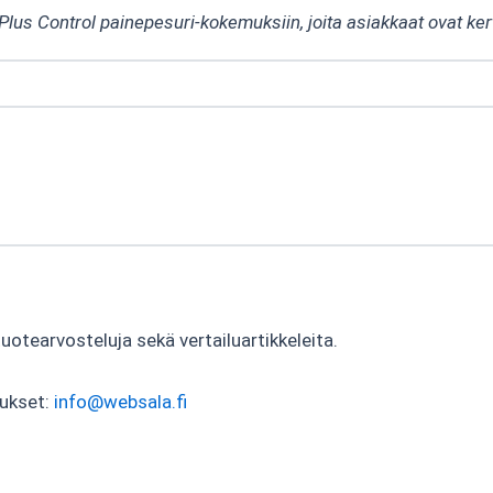
0 Plus Control painepesuri-kokemuksiin, joita asiakkaat ovat ke
tearvosteluja sekä vertailuartikkeleita.
tukset:
info@websala.fi