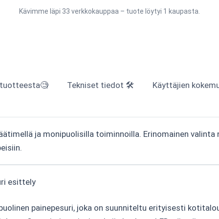
Kävimme läpi 33 verkkokauppaa – tuote löytyi 1 kaupasta.
 tuotteesta🧐
Tekniset tiedot 🛠
Käyttäjien kokemuk
timellä ja monipuolisilla toiminnoilla. Erinomainen valinta ni
eisiin.
i esittely
uolinen painepesuri, joka on suunniteltu erityisesti kotital