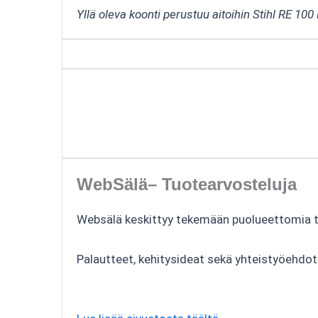
Yllä oleva koonti perustuu aitoihin Stihl RE 10
WebSälä– Tuotearvosteluja
Websälä keskittyy tekemään puolueettomia tuo
Palautteet, kehitysideat sekä yhteistyöehdo