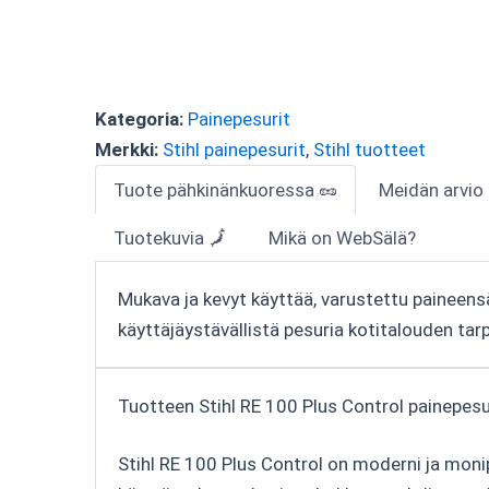
Kategoria:
Painepesurit
Merkki:
Stihl painepesurit
,
Stihl tuotteet
Tuote pähkinänkuoressa 🥜
Meidän arvio
Tuotekuvia 🗾
Mikä on WebSälä?
Mukava ja kevyt käyttää, varustettu paineensää
käyttäjäystävällistä pesuria kotitalouden tarp
Tuotteen Stihl RE 100 Plus Control painepesur
Stihl RE 100 Plus Control on moderni ja monip