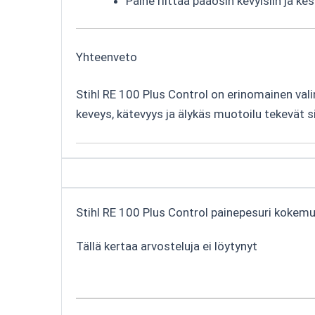
Paine riittää pääosin kevyisiin ja kes
Yhteenveto
Stihl RE 100 Plus Control on erinomainen vali
keveys, kätevyys ja älykäs muotoilu tekevät si
Stihl RE 100 Plus Control painepesuri kokem
Tällä kertaa arvosteluja ei löytynyt