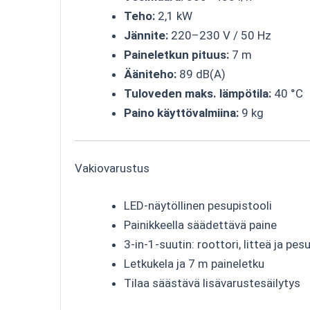
Teho:
2,1 kW
Jännite:
220–230 V / 50 Hz
Paineletkun pituus:
7 m
Ääniteho:
89 dB(A)
Tuloveden maks. lämpötila:
40 °C
Paino käyttövalmiina:
9 kg
Vakiovarustus
LED-näytöllinen pesupistooli
Painikkeella säädettävä paine
3-in-1-suutin: roottori, litteä ja pe
Letkukela ja 7 m paineletku
Tilaa säästävä lisävarustesäilytys