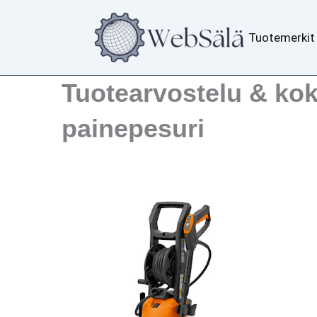
Siirry
sisältöön
Tuotemerkit
Tuotearvostelu & kok
painepesuri