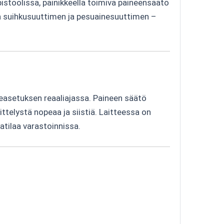
stoolissa, painikkeella toimiva paineensäätö
teän suihkusuuttimen ja pesuainesuuttimen –
neasetuksen reaaliajassa. Paineen säätö
sittelystä nopeaa ja siistiä. Laitteessa on
katilaa varastoinnissa.