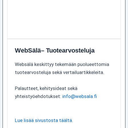
WebSälä– Tuotearvosteluja
Websälä keskittyy tekemään puolueettomia
tuotearvosteluja sekä vertailuartikkeleita.
Palautteet, kehitysideat sekä
yhteistyöehdotukset:
info@websala.fi
Lue lisää sivustosta täältä.