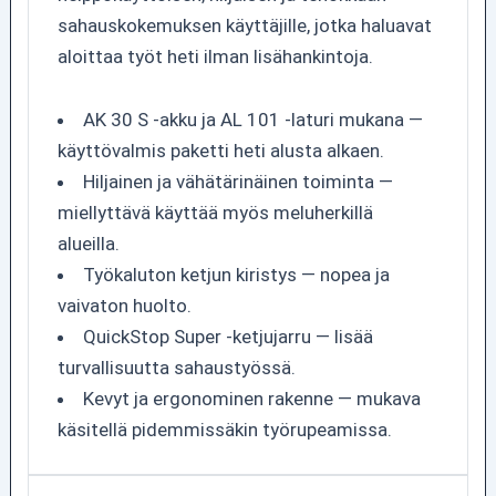
sahauskokemuksen käyttäjille, jotka haluavat
aloittaa työt heti ilman lisähankintoja.
AK 30 S -akku ja AL 101 -laturi mukana —
käyttövalmis paketti heti alusta alkaen.
Hiljainen ja vähätärinäinen toiminta —
miellyttävä käyttää myös meluherkillä
alueilla.
Työkaluton ketjun kiristys — nopea ja
vaivaton huolto.
QuickStop Super -ketjujarru — lisää
turvallisuutta sahaustyössä.
Kevyt ja ergonominen rakenne — mukava
käsitellä pidemmissäkin työrupeamissa.