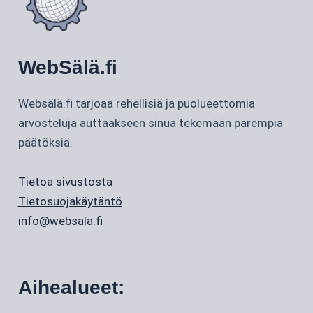
WebSälä.fi
Websälä.fi tarjoaa rehellisiä ja puolueettomia
arvosteluja auttaakseen sinua tekemään parempia
päätöksiä.
Tietoa sivustosta
Tietosuojakäytäntö
info@websala.fi
Aihealueet: