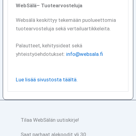
WebSälä– Tuotearvosteluja
Websälä keskittyy tekemään puolueettomia
tuotearvosteluja sekä vertailuartikkeleita.
Palautteet, kehitysideat sekä
yhteistyöehdotukset:
info@websala.fi
Lue lisää sivustosta täältä.
Tilaa WebSälän uutiskirje!
Saat parhaat alekoodit yli 30