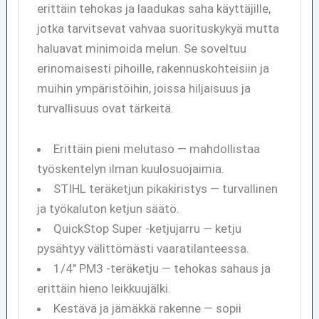
erittäin tehokas ja laadukas saha käyttäjille,
jotka tarvitsevat vahvaa suorituskykyä mutta
haluavat minimoida melun. Se soveltuu
erinomaisesti pihoille, rakennuskohteisiin ja
muihin ympäristöihin, joissa hiljaisuus ja
turvallisuus ovat tärkeitä.
Erittäin pieni melutaso — mahdollistaa
työskentelyn ilman kuulosuojaimia.
STIHL teräketjun pikakiristys — turvallinen
ja työkaluton ketjun säätö.
QuickStop Super -ketjujarru — ketju
pysähtyy välittömästi vaaratilanteessa.
1/4" PM3 -teräketju — tehokas sahaus ja
erittäin hieno leikkuujälki.
Kestävä ja jämäkkä rakenne — sopii