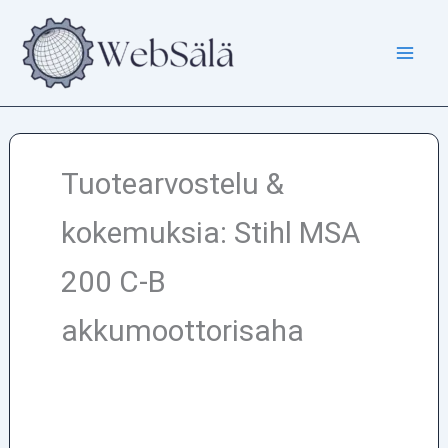
Siirry
sisältöön
Tuotearvostelu &
kokemuksia: Stihl MSA
200 C-B
akkumoottorisaha