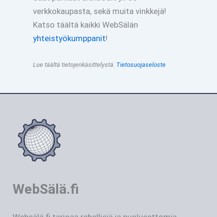
verkkokaupasta, sekä muita vinkkejä!
Katso täältä kaikki WebSälän
yhteistyökumppanit
!
Lue täältä tietojenkäsittelystä.
Tietosuojaseloste
WebSälä.fi
Websälä.fi tarjoaa rehellisiä ja puolueettomia