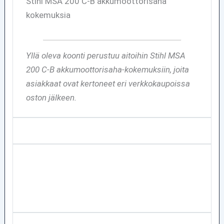
Stihl MSA 200 C-B akkumoottorisaha
kokemuksia
Yllä oleva koonti perustuu aitoihin Stihl MSA
200 C-B akkumoottorisaha-kokemuksiin, joita
asiakkaat ovat kertoneet eri verkkokaupoissa
oston jälkeen.