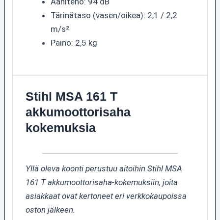
Ääniteho: 94 dB
Tärinätaso (vasen/oikea): 2,1 / 2,2
m/s²
Paino: 2,5 kg
Stihl MSA 161 T
akkumoottorisaha
kokemuksia
Yllä oleva koonti perustuu aitoihin Stihl MSA
161 T akkumoottorisaha-kokemuksiin, joita
asiakkaat ovat kertoneet eri verkkokaupoissa
oston jälkeen.