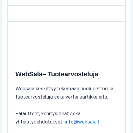
WebSälä– Tuotearvosteluja
Websälä keskittyy tekemään puolueettomia
tuotearvosteluja sekä vertailuartikkeleita.
Palautteet, kehitysideat sekä
yhteistyöehdotukset:
info@websala.fi