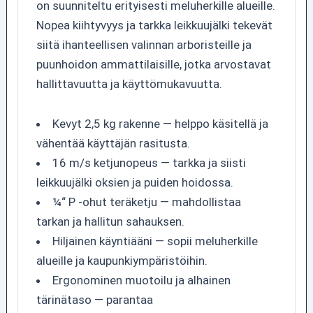
on suunniteltu erityisesti meluherkille alueille.
Nopea kiihtyvyys ja tarkka leikkuujälki tekevät
siitä ihanteellisen valinnan arboristeille ja
puunhoidon ammattilaisille, jotka arvostavat
hallittavuutta ja käyttömukavuutta.
Kevyt 2,5 kg rakenne — helppo käsitellä ja
vähentää käyttäjän rasitusta.
16 m/s ketjunopeus — tarkka ja siisti
leikkuujälki oksien ja puiden hoidossa.
¼“ P -ohut teräketju — mahdollistaa
tarkan ja hallitun sahauksen.
Hiljainen käyntiääni — sopii meluherkille
alueille ja kaupunkiympäristöihin.
Ergonominen muotoilu ja alhainen
tärinätaso — parantaa