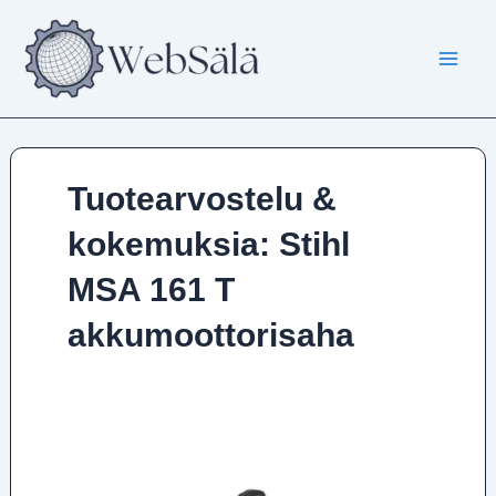
Siirry
sisältöön
Tuotearvostelu &
kokemuksia: Stihl
MSA 161 T
akkumoottorisaha