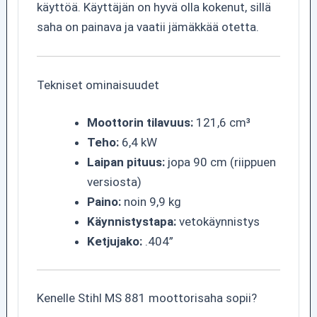
käyttöä. Käyttäjän on hyvä olla kokenut, sillä
saha on painava ja vaatii jämäkkää otetta.
Tekniset ominaisuudet
Moottorin tilavuus:
121,6 cm³
Teho:
6,4 kW
Laipan pituus:
jopa 90 cm (riippuen
versiosta)
Paino:
noin 9,9 kg
Käynnistystapa:
vetokäynnistys
Ketjujako:
.404”
Kenelle Stihl MS 881 moottorisaha sopii?