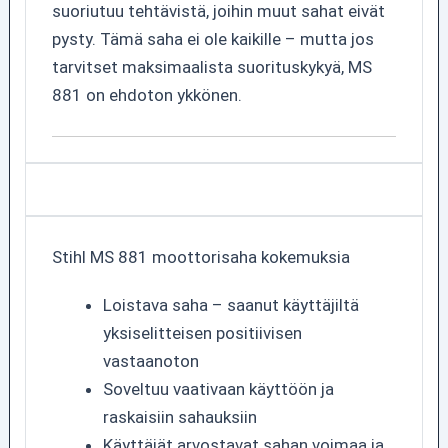
suoriutuu tehtävistä, joihin muut sahat eivät
pysty. Tämä saha ei ole kaikille – mutta jos
tarvitset maksimaalista suorituskykyä, MS
881 on ehdoton ykkönen.
Stihl MS 881 moottorisaha kokemuksia
Loistava saha – saanut käyttäjiltä
yksiselitteisen positiivisen
vastaanoton
Soveltuu vaativaan käyttöön ja
raskaisiin sahauksiin
Käyttäjät arvostavat sahan voimaa ja