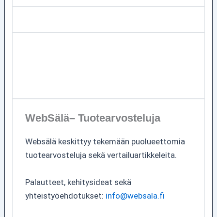
WebSälä– Tuotearvosteluja
Websälä keskittyy tekemään puolueettomia
tuotearvosteluja sekä vertailuartikkeleita.
Palautteet, kehitysideat sekä
yhteistyöehdotukset:
info@websala.fi