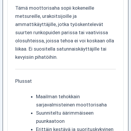
Tämä moottorisaha sopii kokeneille
metsureille, urakoitsijoille ja
ammattikäyttäjille, jotka työskentelevät
suurten runkopuiden parissa tai vaativissa
olosuhteissa, joissa tehoa ei voi koskaan olla
liikaa. Ei suositella satunnaiskäyttäjille tai
kevyisiin pihatöihin.
Plussat
Maailman tehokkain
sarjavalmisteinen moottorisaha
Suunniteltu äärimmäiseen
puunkaatoon
Erittäin kestävä ja suorituskykyinen