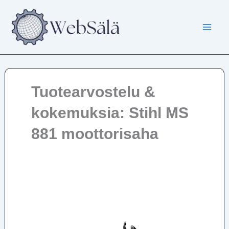
Siirry
sisältöön
Tuotearvostelu &
kokemuksia: Stihl MS
881 moottorisaha