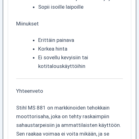
Sopii isoille laipoille
Miinukset
Erittäin painava
Korkea hinta
Ei sovellu kevyisiin tai
kotitalouskäyttöihin
Yhteenveto
Stihl MS 881 on markkinoiden tehokkain
moottorisaha, joka on tehty raskaimpiin
sahaustarpeisiin ja ammattilaisten käyttöön.
Sen raakaa voimaa ei voita mikään, ja se