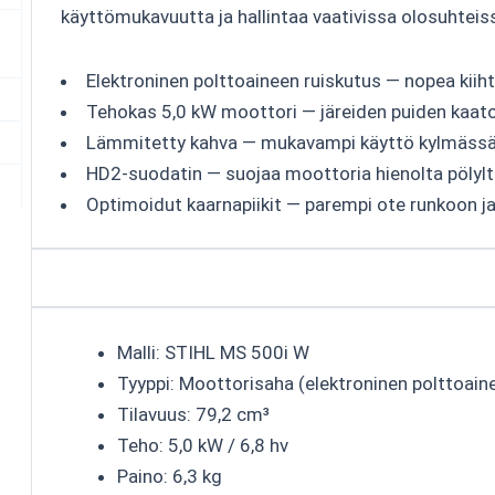
käyttömukavuutta ja hallintaa vaativissa olosuhteis
Elektroninen polttoaineen ruiskutus — nopea kiiht
Tehokas 5,0 kW moottori — järeiden puiden kaat
Lämmitetty kahva — mukavampi käyttö kylmässä
HD2-suodatin — suojaa moottoria hienolta pölyltä
Optimoidut kaarnapiikit — parempi ote runkoon ja
Malli: STIHL MS 500i W
Tyyppi: Moottorisaha (elektroninen polttoain
Tilavuus: 79,2 cm³
Teho: 5,0 kW / 6,8 hv
Paino: 6,3 kg