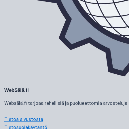
WebSälä.fi
Websälä.fi tarjoaa rehellisiä ja puolueettomia arvostelu
Tietoa sivustosta
Tietosuojakäytäntö