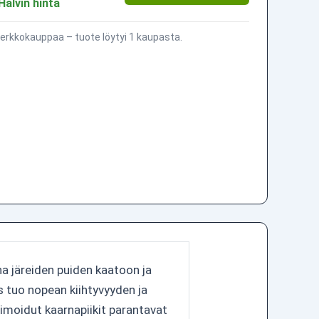
Halvin hinta
erkkokauppaa – tuote löytyi 1 kaupasta.
a järeiden puiden kaatoon ja
s tuo nopean kiihtyvyyden ja
imoidut kaarnapiikit parantavat