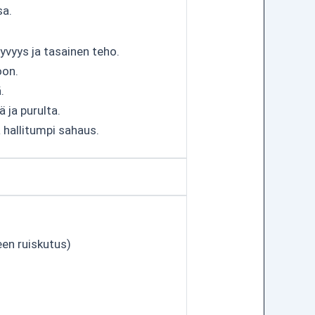
sa.
yvyys ja tasainen teho.
oon.
.
 ja purulta.
 hallitumpi sahaus.
een ruiskutus)