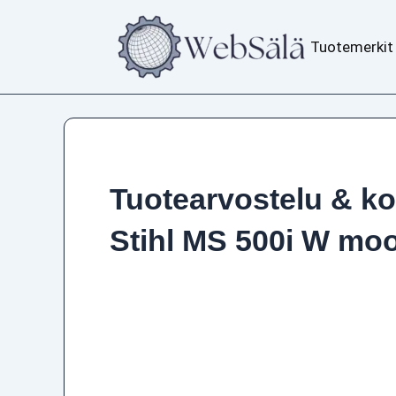
Siirry
sisältöön
Tuotemerkit
Tuotearvostelu & k
Stihl MS 500i W moo