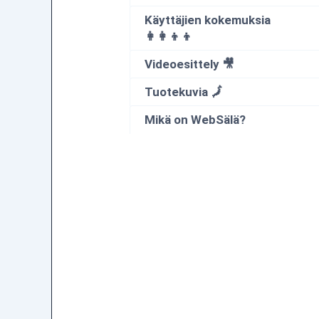
Käyttäjien kokemuksia
👩‍👩‍👦‍👦
Videoesittely 🎥
Tuotekuvia 🗾
Mikä on WebSälä?