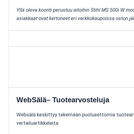
Yllä oleva koonti perustuu aitoihin Stihl MS 500i W mo
asiakkaat ovat kertoneet eri verkkokaupoissa oston jä
WebSälä– Tuotearvosteluja
Websälä keskittyy tekemään puolueettomia tuotear
vertailuartikkeleita.