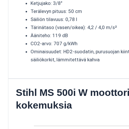
Ketjujako: 3/8"
Terälevyn pituus: 50 cm
Säiliön tilavuus: 0,78 l
Tärinätaso (vasen/oikea): 4,2 / 4,0 m/s²
Ääniteho: 119 dB
CO2-arvo: 707 g/kWh
Ominaisuudet: HD2-suodatin, purusuojan kiint
säiliökorkit, lämmitettävä kahva
Stihl MS 500i W moottor
kokemuksia