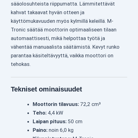
sääolosuhteista riippumatta. Lämmitettävät
kahvat takaavat hyvän otteen ja
käyttömukavuuden myös kylmillä keleillä. M-
Tronic säätää moottorin optimaaliseen tilaan
automaattisesti, mikä helpottaa työtä ja
vähentää manuaalista säätämistä. Kevyt runko
parantaa käsiteltävyyttä, vaikka moottori on
tehokas.
Tekniset ominaisuudet
Moottorin tilavuus:
72,2 cm³
Teho:
4,4 kW
Laipan pituus:
50 cm
Paino:
noin 6,0 kg