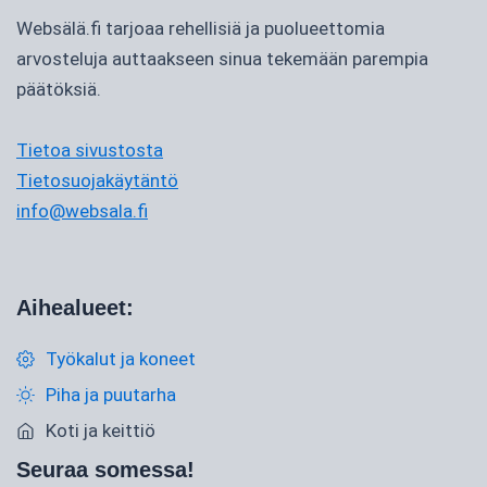
Websälä.fi tarjoaa rehellisiä ja puolueettomia
arvosteluja auttaakseen sinua tekemään parempia
päätöksiä.
Tietoa sivustosta
Tietosuojakäytäntö
info@websala.fi
Aihealueet:
Työkalut ja koneet
Piha ja puutarha
Koti ja keittiö
Seuraa somessa!