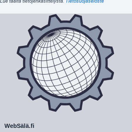
Lue täältä tietojenkäsittelystä.
Tietosuojaseloste
WebSälä.fi