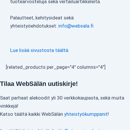
tuotearvosteluja sekä vertailuartikkeleita.
Palautteet, kehitysideat sekä
yhteistyöehdotukset:
info@websala.fi
Lue lisää sivustosta täältä.
[related_products per_page="4" columns="4"]
Tilaa WebSälän uutiskirje!
Saat parhaat alekoodit yli 30 verkkokaupasta, sekä muita
vinkkejä!
Katso täältä kaikki WebSälän
yhteistyökumppanit
!