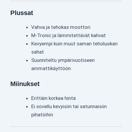
Plussat
Vahva ja tehokas moottori
M-Tronic ja lämmitettävät kahvat
Kevyempi kuin muut saman teholuokan
sahat
Suunniteltu ympärivuotiseen
ammattikäyttöön
Miinukset
Erittäin korkea hinta
Ei sovellu kevyisiin tai satunnaisiin
pihatöihin