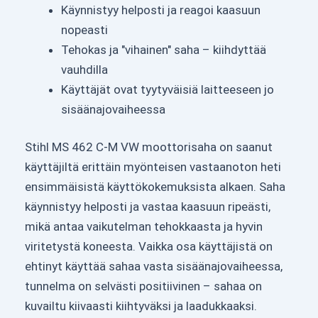
Käynnistyy helposti ja reagoi kaasuun
nopeasti
Tehokas ja "vihainen" saha – kiihdyttää
vauhdilla
Käyttäjät ovat tyytyväisiä laitteeseen jo
sisäänajovaiheessa
Stihl MS 462 C-M VW moottorisaha on saanut
käyttäjiltä erittäin myönteisen vastaanoton heti
ensimmäisistä käyttökokemuksista alkaen. Saha
käynnistyy helposti ja vastaa kaasuun ripeästi,
mikä antaa vaikutelman tehokkaasta ja hyvin
viritetystä koneesta. Vaikka osa käyttäjistä on
ehtinyt käyttää sahaa vasta sisäänajovaiheessa,
tunnelma on selvästi positiivinen – sahaa on
kuvailtu kiivaasti kiihtyväksi ja laadukkaaksi.