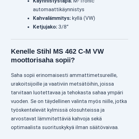
Käynnistystapa:
M-Tronic
automaattikäynnistys
Kahvalämmitys:
kyllä (VW)
Ketjujako:
3/8”
Kenelle Stihl MS 462 C-M VW
moottorisaha sopii?
Saha sopii erinomaisesti ammattimetsureille,
urakoitsijoille ja vaativiin metsätöihin, joissa
tarvitaan luotettavaa ja tehokasta sahaa ympäri
vuoden. Se on täydellinen valinta myös niille, jotka
työskentelevät kylmissä olosuhteissa ja
arvostavat lämmitettäviä kahvoja sekä
optimaalista suorituskykyä ilman säätövaivaa.