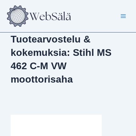
Siirry
sisältöön
Tuotearvostelu &
kokemuksia: Stihl MS
462 C-M VW
moottorisaha