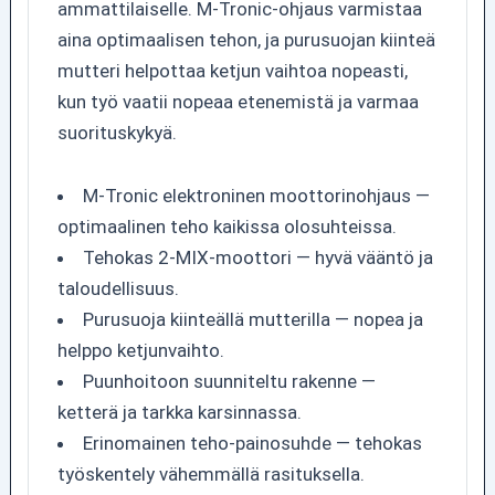
ammattilaiselle. M-Tronic-ohjaus varmistaa
aina optimaalisen tehon, ja purusuojan kiinteä
mutteri helpottaa ketjun vaihtoa nopeasti,
kun työ vaatii nopeaa etenemistä ja varmaa
suorituskykyä.
M-Tronic elektroninen moottorinohjaus —
optimaalinen teho kaikissa olosuhteissa.
Tehokas 2-MIX-moottori — hyvä vääntö ja
taloudellisuus.
Purusuoja kiinteällä mutterilla — nopea ja
helppo ketjunvaihto.
Puunhoitoon suunniteltu rakenne —
ketterä ja tarkka karsinnassa.
Erinomainen teho-painosuhde — tehokas
työskentely vähemmällä rasituksella.