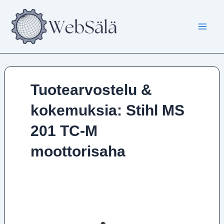
Siirry
sisältöön
Tuotearvostelu &
kokemuksia: Stihl MS
201 TC-M
moottorisaha