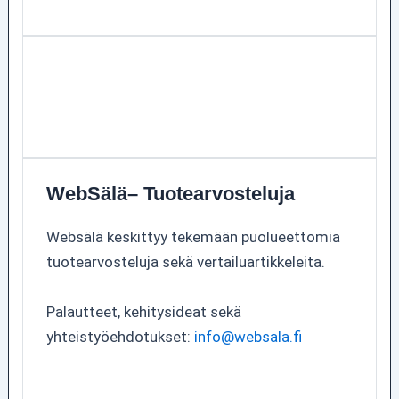
WebSälä– Tuotearvosteluja
Websälä keskittyy tekemään puolueettomia
tuotearvosteluja sekä vertailuartikkeleita.
Palautteet, kehitysideat sekä
yhteistyöehdotukset:
info@websala.fi