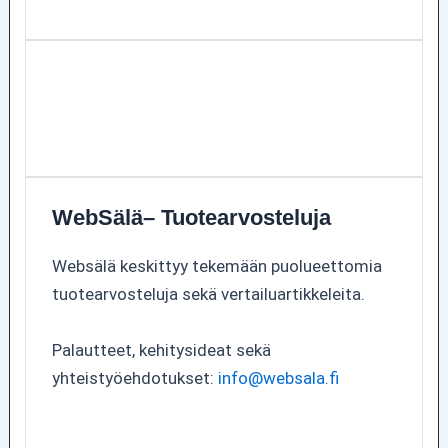
WebSälä– Tuotearvosteluja
Websälä keskittyy tekemään puolueettomia
tuotearvosteluja sekä vertailuartikkeleita.
Palautteet, kehitysideat sekä
yhteistyöehdotukset:
info@websala.fi