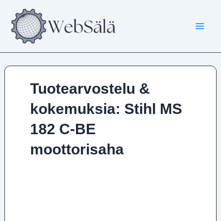
Siirry
sisältöön
Tuotearvostelu &
kokemuksia: Stihl MS
182 C-BE
moottorisaha