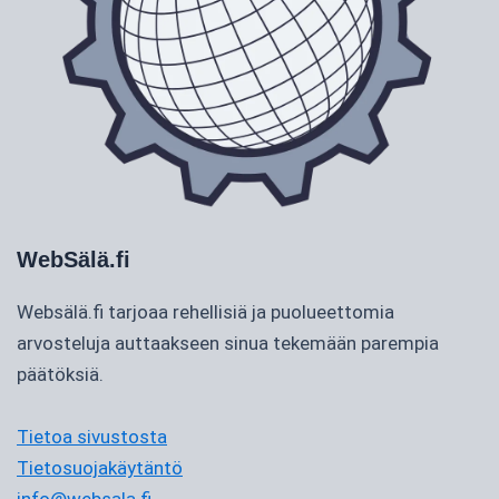
WebSälä.fi
Websälä.fi tarjoaa rehellisiä ja puolueettomia
arvosteluja auttaakseen sinua tekemään parempia
päätöksiä.
Tietoa sivustosta
Tietosuojakäytäntö
info@websala.fi