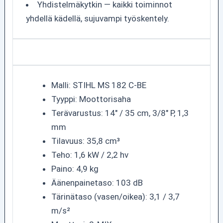
Yhdistelmäkytkin — kaikki toiminnot
yhdellä kädellä, sujuvampi työskentely.
Malli: STIHL MS 182 C-BE
Tyyppi: Moottorisaha
Terävarustus: 14" / 35 cm, 3/8" P, 1,3
mm
Tilavuus: 35,8 cm³
Teho: 1,6 kW / 2,2 hv
Paino: 4,9 kg
Äänenpainetaso: 103 dB
Tärinätaso (vasen/oikea): 3,1 / 3,7
m/s²