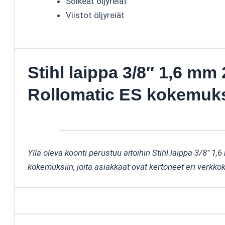
Soikeat öljyreiät
Viistot öljyreiät
Stihl laippa 3/8″ 1,6 m
Rollomatic ES kokemuk
Yllä oleva koonti perustuu aitoihin Stihl laippa 3/8″ 
kokemuksiin, joita asiakkaat ovat kertoneet eri verkko