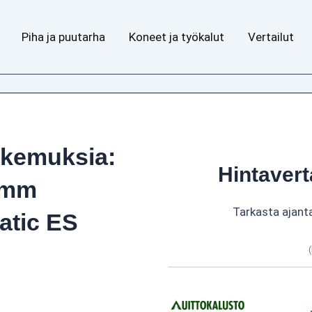
Piha ja puutarha
Koneet ja työkalut
Vertailut
okemuksia:
Hintavert
6 mm
Tarkasta ajant
atic ES