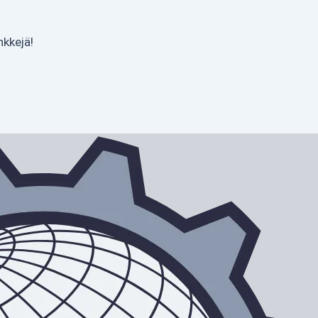
nkkejä!