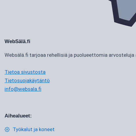
WebSälä.fi
Websälä.fi tarjoaa rehellisiä ja puolueettomia arvostelu
Tietoa sivustosta
Tietosuojakäytäntö
info@websala.fi
Aihealueet:
Työkalut ja koneet