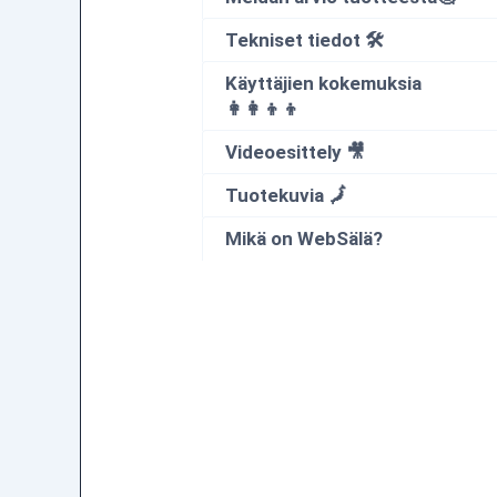
Tekniset tiedot 🛠
Käyttäjien kokemuksia
👩‍👩‍👦‍👦
Videoesittely 🎥
Tuotekuvia 🗾
Mikä on WebSälä?