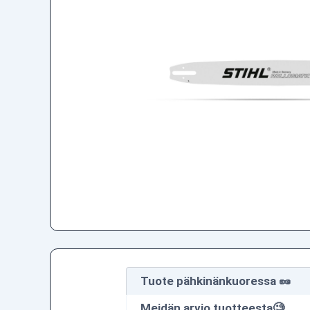
Tuote pähkinänkuoressa 🥜
Meidän arvio tuotteesta🧐