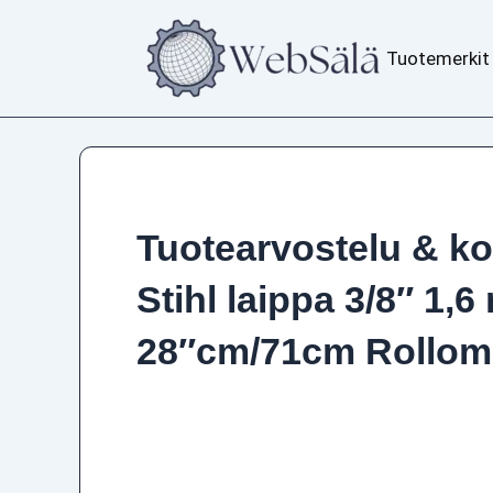
Siirry
sisältöön
Tuotemerkit
Tuotearvostelu & k
Stihl laippa 3/8″ 1,
28″cm/71cm Rollom