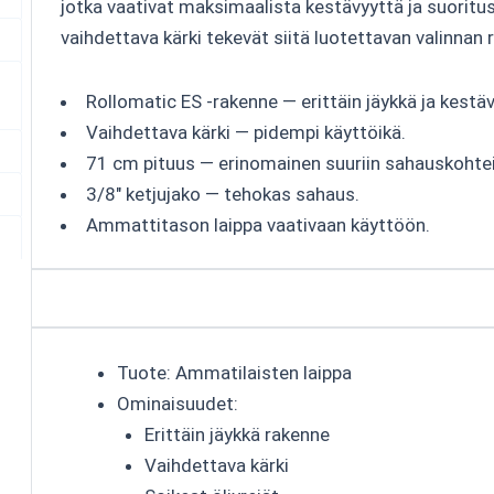
jotka vaativat maksimaalista kestävyyttä ja suoritu
vaihdettava kärki tekevät siitä luotettavan valinnan r
Rollomatic ES -rakenne — erittäin jäykkä ja kestäv
Vaihdettava kärki — pidempi käyttöikä.
71 cm pituus — erinomainen suuriin sahauskohtei
3/8" ketjujako — tehokas sahaus.
Ammattitason laippa vaativaan käyttöön.
Tuote: Ammatilaisten laippa
Ominaisuudet:
Erittäin jäykkä rakenne
Vaihdettava kärki