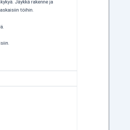
skykyä. Jäykkä rakenne ja
askaisiin töihin.
ä.
siin.