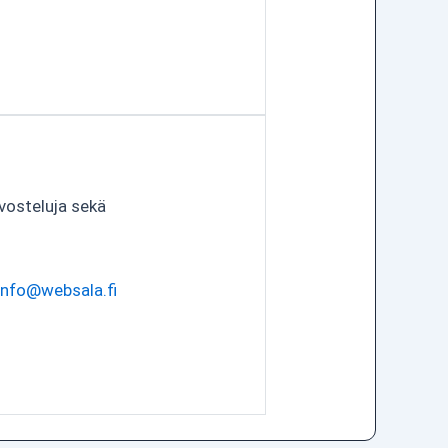
vosteluja sekä
info@websala.fi