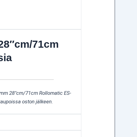
m 28″cm/71cm
sia
1,6 mm 28″cm/71cm Rollomatic ES-
kaupoissa oston jälkeen.