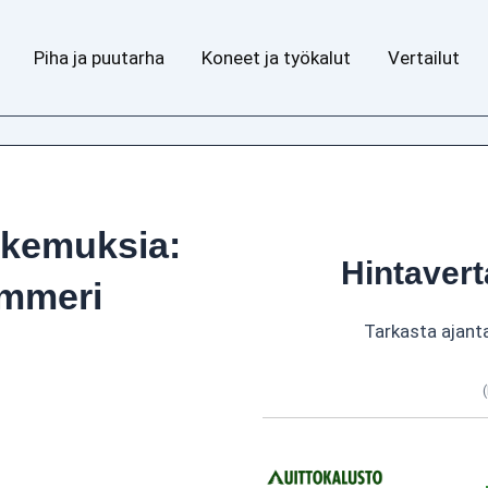
Piha ja puutarha
Koneet ja työkalut
Vertailut
okemuksia:
Hintavert
immeri
Tarkasta ajant