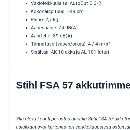
Vakioleikkuulaite: AutoCut C 3-2
Kokonaispituus: 149 cm
Paino: 2,7 kg
Äänenpaine: 74 dB(A)
Ääniteho: 89 dB(A)
Tärinätaso (vasen/oikea): 4 / 4 m/s²
Sisältää: AK 10 akku ja AL 101 laturi
Stihl FSA 57 akkutrimm
Yllä oleva koonti perustuu aitoihin Stihl FSA 57 akkutr
asiakkaat ovat kertoneet eri verkkokaupoissa oston jä