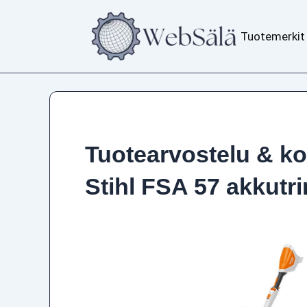
Siirry
sisältöön
Tuotemerkit
Tuotearvostelu & k
Stihl FSA 57 akkutr