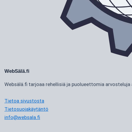
WebSälä.fi
Websälä.fi tarjoaa rehellisiä ja puolueettomia arvostelu
Tietoa sivustosta
Tietosuojakäytäntö
info@websala.fi