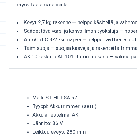
myös taajama-alueilla.
Kevyt 2,7 kg rakenne — helppo käsitellä ja vähem
Säädettävä varsi ja kahva ilman työkaluja — nope
AutoCut C 3-2 -siimapää — helppo täyttää ja luo
Taimisuoja — suojaa kasveja ja rakenteita trimm
AK 10 -akku ja AL 101 -laturi mukana — valmis pa
Malli: STIHL FSA 57
Tyyppi: Akkutrimmeri (setti)
Akkujärjestelmä: AK
Jännite: 36 V
Leikkuuleveys: 280 mm