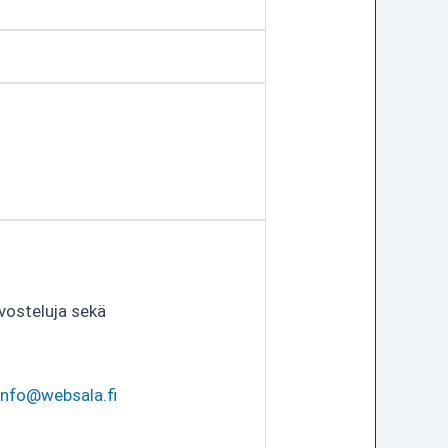
vosteluja sekä
info@websala.fi