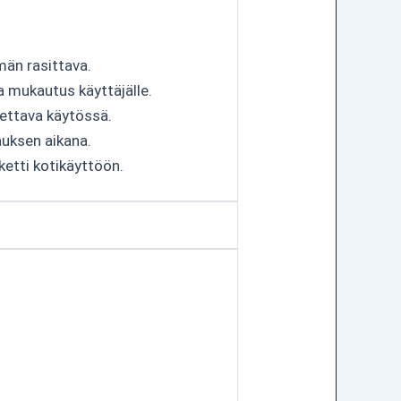
män rasittava.
a mukautus käyttäjälle.
tettava käytössä.
auksen aikana.
ketti kotikäyttöön.