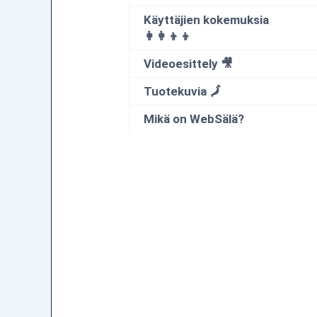
Käyttäjien kokemuksia
👩‍👩‍👦‍👦
Videoesittely 🎥
Tuotekuvia 🗾
Mikä on WebSälä?