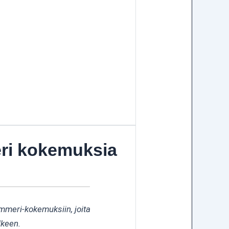
eri kokemuksia
immeri-kokemuksiin, joita
lkeen.