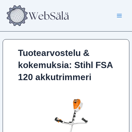
Siirry
sisältöön
Tuotearvostelu &
kokemuksia: Stihl FSA
120 akkutrimmeri