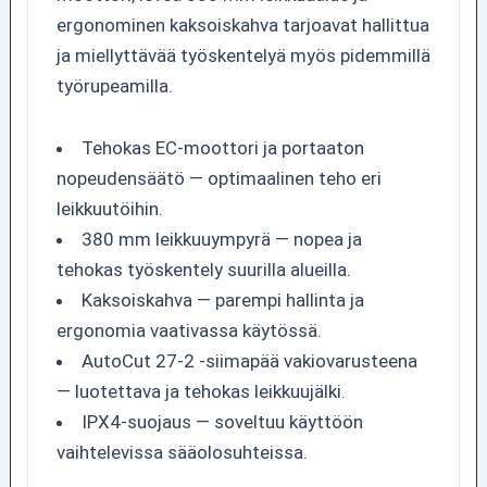
ergonominen kaksoiskahva tarjoavat hallittua
ja miellyttävää työskentelyä myös pidemmillä
työrupeamilla.
Tehokas EC-moottori ja portaaton
nopeudensäätö — optimaalinen teho eri
leikkuutöihin.
380 mm leikkuuympyrä — nopea ja
tehokas työskentely suurilla alueilla.
Kaksoiskahva — parempi hallinta ja
ergonomia vaativassa käytössä.
AutoCut 27-2 -siimapää vakiovarusteena
— luotettava ja tehokas leikkuujälki.
IPX4-suojaus — soveltuu käyttöön
vaihtelevissa sääolosuhteissa.