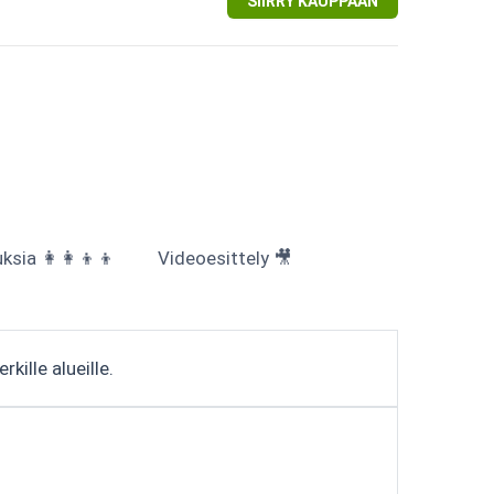
SIIRRY KAUPPAAN
sia 👩‍👩‍👦‍👦
Videoesittely 🎥
kille alueille.