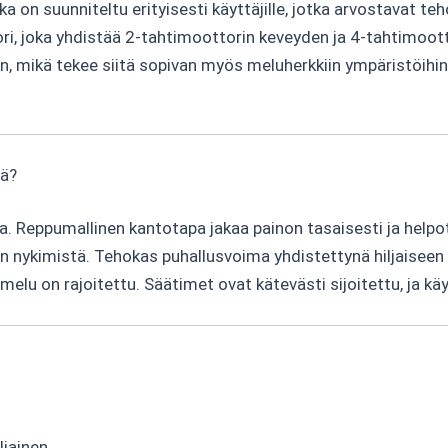
oka on suunniteltu erityisesti käyttäjille, jotka arvostavat t
i, joka yhdistää 2-tahtimoottorin keveyden ja 4-tahtimootto
ihin, mikä tekee siitä sopivan myös meluherkkiin ympäristöi
ää?
Reppumallinen kantotapa jakaa painon tasaisesti ja helpott
man nykimistä. Tehokas puhallusvoima yhdistettynä hiljaiseen
a melu on rajoitettu. Säätimet ovat kätevästi sijoitettu, ja
ljainen