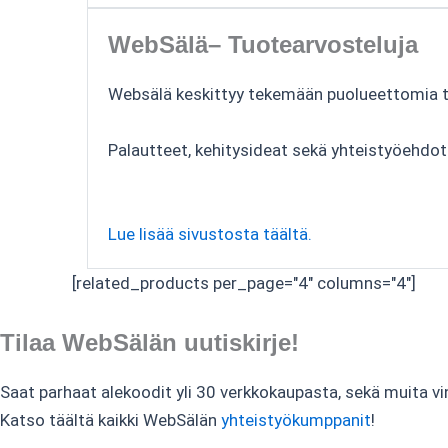
WebSälä– Tuotearvosteluja
Websälä keskittyy tekemään puolueettomia tuo
Palautteet, kehitysideat sekä yhteistyöehdo
Lue lisää sivustosta täältä.
[related_products per_page="4" columns="4"]
Tilaa WebSälän uutiskirje!
Saat parhaat alekoodit yli 30 verkkokaupasta, sekä muita vi
Katso täältä kaikki WebSälän
yhteistyökumppanit
!