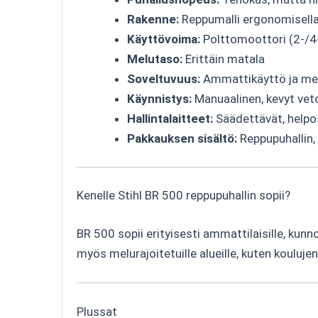
Rakenne:
Reppumalli ergonomisella
Käyttövoima:
Polttomoottori (2-/4-
Melutaso:
Erittäin matala
Soveltuvuus:
Ammattikäyttö ja mel
Käynnistys:
Manuaalinen, kevyt ve
Hallintalaitteet:
Säädettävät, helpos
Pakkauksen sisältö:
Reppupuhallin,
Kenelle Stihl BR 500 reppupuhallin sopii?
BR 500 sopii erityisesti ammattilaisille, kunnos
myös melurajoitetuille alueille, kuten koulujen
Plussat