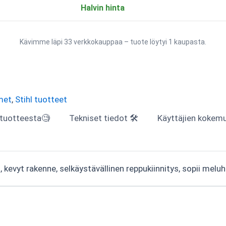
Halvin hinta
Kävimme läpi 33 verkkokauppaa – tuote löytyi 1 kaupasta.
met
,
Stihl tuotteet
 tuotteesta🧐
Tekniset tiedot 🛠
Käyttäjien kokemuk
kevyt rakenne, selkäystävällinen reppukiinnitys, sopii meluher