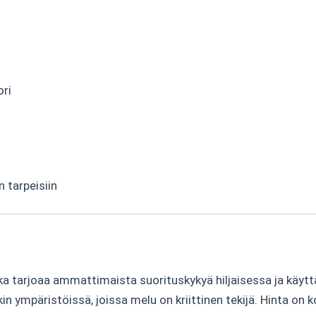
ori
n tarpeisiin
ka tarjoaa ammattimaista suorituskykyä hiljaisessa ja käytt
n ympäristöissä, joissa melu on kriittinen tekijä. Hinta on 