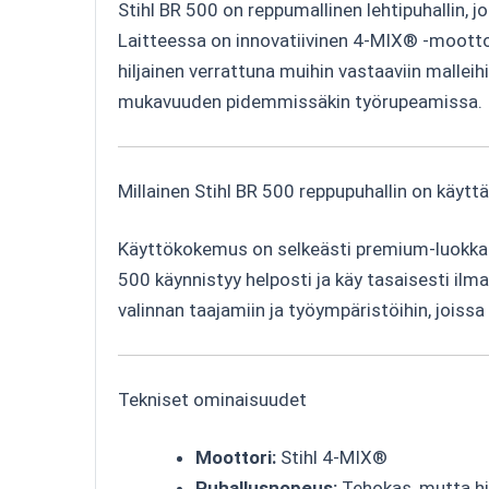
Stihl BR 500 on reppumallinen lehtipuhallin, j
Laitteessa on innovatiivinen 4-MIX® -moottor
hiljainen verrattuna muihin vastaaviin malle
mukavuuden pidemmissäkin työrupeamissa.
Millainen Stihl BR 500 reppupuhallin on käytt
Käyttökokemus on selkeästi premium-luokkaa. 
500 käynnistyy helposti ja käy tasaisesti il
valinnan taajamiin ja työympäristöihin, joiss
Tekniset ominaisuudet
Moottori:
Stihl 4-MIX®
Puhallusnopeus:
Tehokas, mutta hi