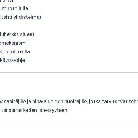
 muotoilulla
tahti yhdistelmä)
uherkät alueet
tomekanismi
ti ulottuvilla
 käyttöohje
sapitäjille ja piha-alueiden huoltajille, jotka tarvitsevat teh
 tai sairaaloiden läheisyyteen.