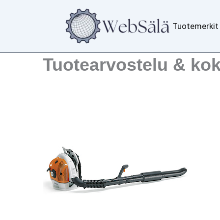
Siirry
sisältöön
Tuotemerkit
Tuotearvostelu & kok