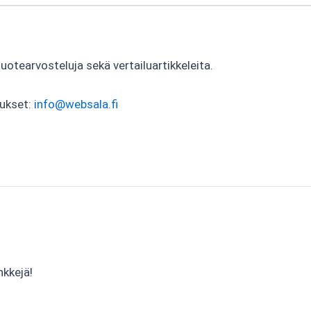
tearvosteluja sekä vertailuartikkeleita.
tukset:
info@websala.fi
nkkejä!