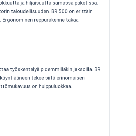
ehokkuutta ja hiljaisuutta samassa paketissa.
rin taloudellisuuden. BR 500 on erittäin
hin. Ergonominen reppurakenne takaa
aa työskentelyä pidemmilläkin jaksoilla. BR
 käyntiääneen tekee siitä erinomaisen
 käyttömukavuus on huippuluokkaa.