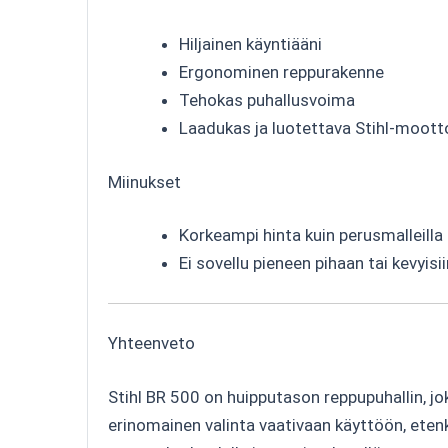
Hiljainen käyntiääni
Ergonominen reppurakenne
Tehokas puhallusvoima
Laadukas ja luotettava Stihl-moott
Miinukset
Korkeampi hinta kuin perusmalleilla
Ei sovellu pieneen pihaan tai kevyisii
Yhteenveto
Stihl BR 500 on huipputason reppupuhallin, jo
erinomainen valinta vaativaan käyttöön, etenki