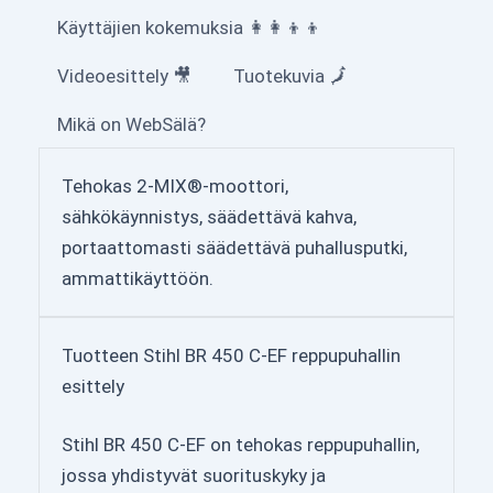
Käyttäjien kokemuksia 👩‍👩‍👦‍👦
Videoesittely 🎥
Tuotekuvia 🗾
Mikä on WebSälä?
Tehokas 2-MIX®-moottori,
sähkökäynnistys, säädettävä kahva,
portaattomasti säädettävä puhallusputki,
ammattikäyttöön.
Tuotteen Stihl BR 450 C-EF reppupuhallin
esittely
Stihl BR 450 C-EF on tehokas reppupuhallin,
jossa yhdistyvät suorituskyky ja