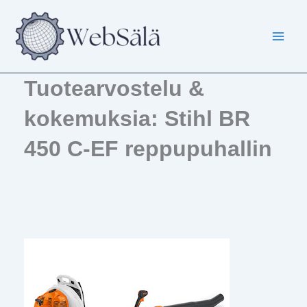
Siirry
sisältöön
Tuotearvostelu &
kokemuksia: Stihl BR
450 C-EF reppupuhallin