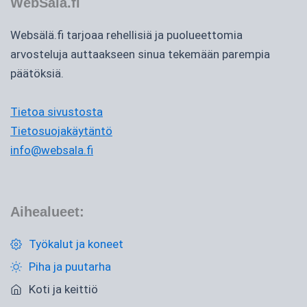
WebSälä.fi
Websälä.fi tarjoaa rehellisiä ja puolueettomia
arvosteluja auttaakseen sinua tekemään parempia
päätöksiä.
Tietoa sivustosta
Tietosuojakäytäntö
info@websala.fi
Aihealueet:
Työkalut ja koneet
Piha ja puutarha
Koti ja keittiö