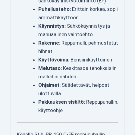
sähkökäynnistystoiminto (EF)
Puhallusteho:
Erittäin korkea, sopii
ammattikäyttöön
Käynnistys:
Sähkökäynnistys ja
manuaalinen vaihtoehto
Rakenne:
Reppumalli, pehmustetut
hihnat
Käyttövoima:
Bensiinikäyttöinen
Melutaso:
Keskitasoa tehokkaisiin
malleihin nähden
Ohjaimet:
Säädettävät, helposti
ulottuvilla
Pakkauksen sisältö:
Reppupuhallin,
käyttöohje
Kenelle Stihl BR 450 C-EF reppupuhallin