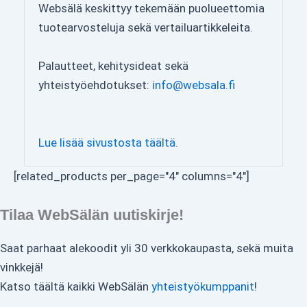
Websälä keskittyy tekemään puolueettomia
tuotearvosteluja sekä vertailuartikkeleita.
Palautteet, kehitysideat sekä
yhteistyöehdotukset:
info@websala.fi
Lue lisää sivustosta täältä.
[related_products per_page="4" columns="4"]
Tilaa WebSälän uutiskirje!
Saat parhaat alekoodit yli 30 verkkokaupasta, sekä muita
vinkkejä!
Katso täältä kaikki WebSälän
yhteistyökumppanit
!