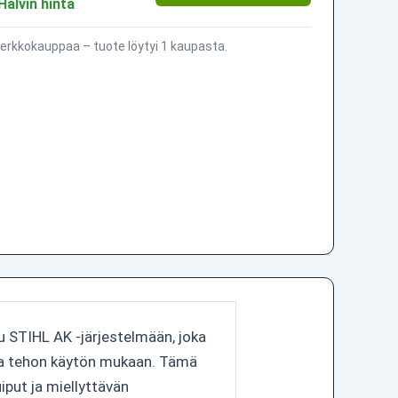
Halvin hinta
erkkokauppaa – tuote löytyi 1 kaupasta.
ku STIHL AK -järjestelmään, joka
aa tehon käytön mukaan. Tämä
ut ja miellyttävän