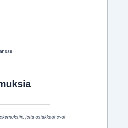
kanssa
emuksia
kokemuksiin, joita asiakkaat ovat