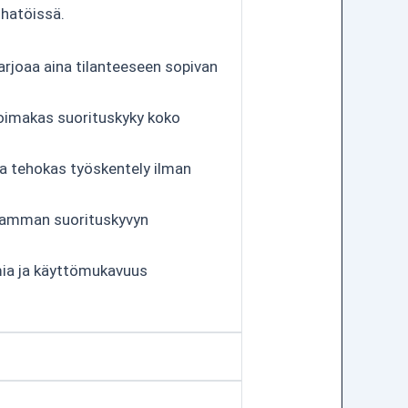
hatöissä.
arjoaa aina tilanteeseen sopivan
voimakas suorituskyky koko
ja tehokas työskentely ilman
aamman suorituskyvyn
mia ja käyttömukavuus