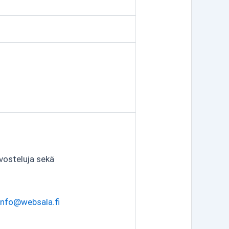
vosteluja sekä
info@websala.fi