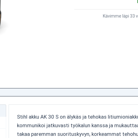
Kävimme läpi 33 v
Stihl akku AK 30 S on älykäs ja tehokas litiumioniak
kommunikoi jatkuvasti työkalun kanssa ja mukautt
takaa paremman suorituskyvyn, korkeammat tehohuip