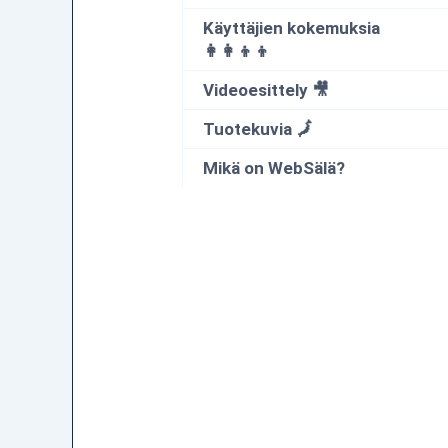
Käyttäjien kokemuksia
👩‍👩‍👦‍👦
Videoesittely 🎥
Tuotekuvia 🗾
Mikä on WebSälä?