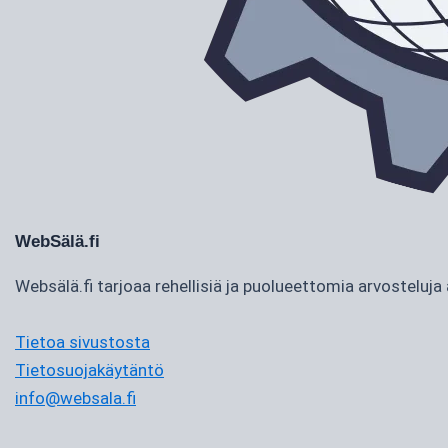
WebSälä.fi
Websälä.fi tarjoaa rehellisiä ja puolueettomia arvostelu
Tietoa sivustosta
Tietosuojakäytäntö
info@websala.fi