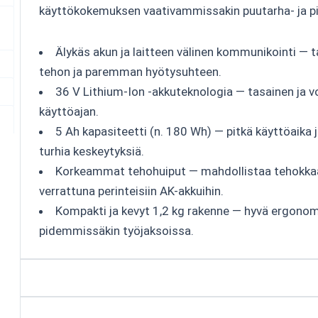
käyttökokemuksen vaativammissakin puutarha- ja pi
Älykäs akun ja laitteen välinen kommunikointi — t
tehon ja paremman hyötysuhteen.
36 V Lithium-Ion -akkuteknologia — tasainen ja 
käyttöajan.
5 Ah kapasiteetti (n. 180 Wh) — pitkä käyttöaika 
turhia keskeytyksiä.
Korkeammat tehohuiput — mahdollistaa tehokk
verrattuna perinteisiin AK-akkuihin.
Kompakti ja kevyt 1,2 kg rakenne — hyvä ergono
pidemmissäkin työjaksoissa.