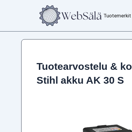
Siirry
sisältöön
Tuotemerkit
Tuotearvostelu & k
Stihl akku AK 30 S