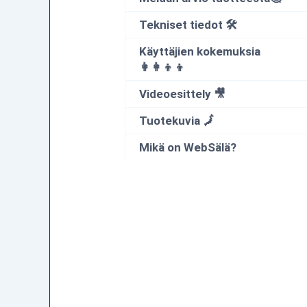
Tekniset tiedot 🛠
Käyttäjien kokemuksia
👩‍👩‍👦‍👦
Videoesittely 🎥
Tuotekuvia 🗾
Mikä on WebSälä?