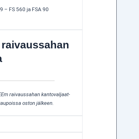
89 – FS 560 ja FSA 90
 raivaussahan
a
REEm raivaussahan kantovaljaat-
kaupoissa oston jälkeen.