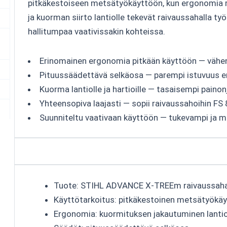
pitkäkestoiseen metsätyökäyttöön, kun ergonomia r
ja kuorman siirto lantiolle tekevät raivaussahalla t
hallitumpaa vaativissakin kohteissa.
Erinomainen ergonomia pitkään käyttöön — vähe
Pituussäädettävä selkäosa — parempi istuvuus eri k
Kuorma lantiolle ja hartioille — tasaisempi paino
Yhteensopiva laajasti — sopii raivaussahoihin FS
Suunniteltu vaativaan käyttöön — tukevampi ja m
Tuote: STIHL ADVANCE X-TREEm raivaussaha
Käyttötarkoitus: pitkäkestoinen metsätyökäy
Ergonomia: kuormituksen jakautuminen lantioll