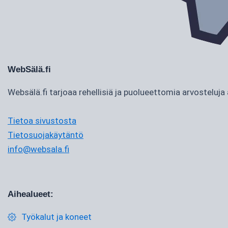
WebSälä.fi
Websälä.fi tarjoaa rehellisiä ja puolueettomia arvostelu
Tietoa sivustosta
Tietosuojakäytäntö
info@websala.fi
Aihealueet:
Työkalut ja koneet