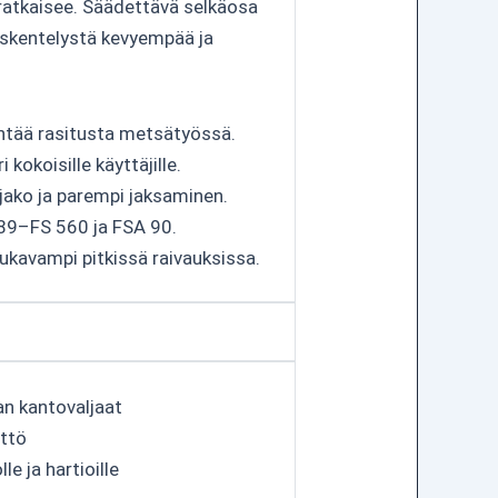
atkaisee. Säädettävä selkäosa
yöskentelystä kevyempää ja
ntää rasitusta metsätyössä.
okoisille käyttäjille.
njako ja parempi jaksaminen.
 89–FS 560 ja FSA 90.
ukavampi pitkissä raivauksissa.
n kantovaljaat
ttö
e ja hartioille