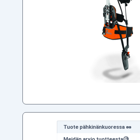
Tuote pähkinänkuoressa 🥜
Meidän arvio tuotteesta🧐