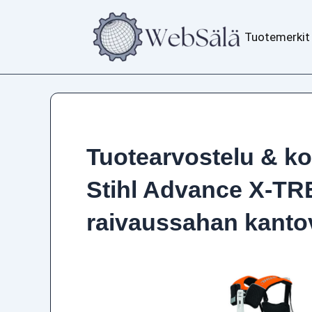
Siirry
sisältöön
Tuotemerkit
Tuotearvostelu & k
Stihl Advance X-T
raivaussahan kantov