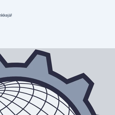
nkkejä!