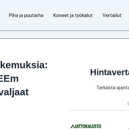
Piha ja puutarha
Koneet ja työkalut
Vertailut
okemuksia:
Hintavert
REEm
Tarkasta ajant
aljaat