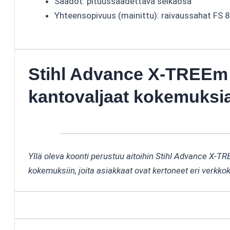
Säädöt: pituussäädettävä selkäosa
Yhteensopivuus (mainittu): raivaussahat FS 
Stihl Advance X-TREEm
kantovaljaat kokemuksi
Yllä oleva koonti perustuu aitoihin Stihl Advance X-T
kokemuksiin, joita asiakkaat ovat kertoneet eri verkko