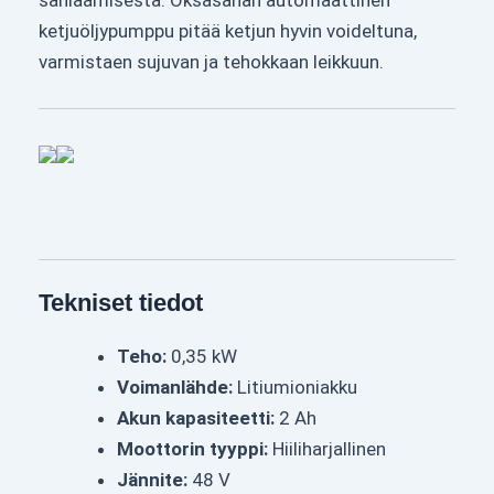
sähläämisestä. Oksasahan automaattinen
ketjuöljypumppu pitää ketjun hyvin voideltuna,
varmistaen sujuvan ja tehokkaan leikkuun.
Tekniset tiedot
Teho:
0,35 kW
Voimanlähde:
Litiumioniakku
Akun kapasiteetti:
2 Ah
Moottorin tyyppi:
Hiiliharjallinen
Jännite:
48 V