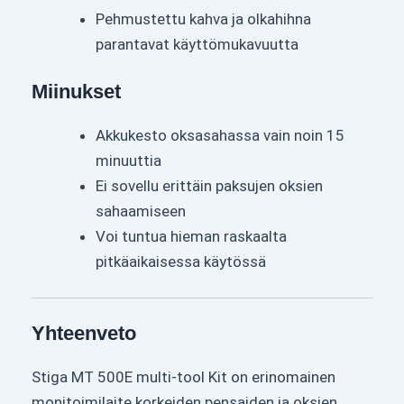
Pehmustettu kahva ja olkahihna
parantavat käyttömukavuutta
Miinukset
Akkukesto oksasahassa vain noin 15
minuuttia
Ei sovellu erittäin paksujen oksien
sahaamiseen
Voi tuntua hieman raskaalta
pitkäaikaisessa käytössä
Yhteenveto
Stiga MT 500E multi-tool Kit on erinomainen
monitoimilaite korkeiden pensaiden ja oksien