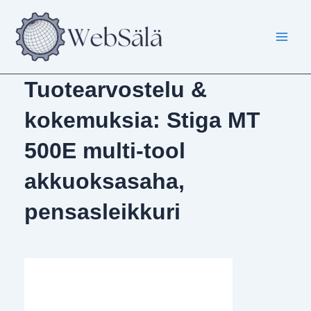
Siirry
sisältöön
Tuotearvostelu &
kokemuksia: Stiga MT
500E multi-tool
akkuoksasaha,
pensasleikkuri