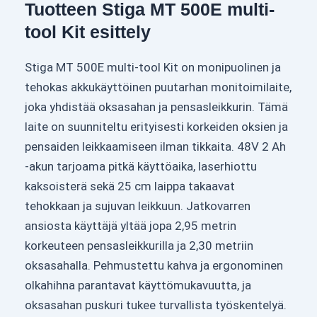
Tuotteen Stiga MT 500E multi-
tool Kit esittely
Stiga MT 500E multi-tool Kit on monipuolinen ja
tehokas akkukäyttöinen puutarhan monitoimilaite,
joka yhdistää oksasahan ja pensasleikkurin. Tämä
laite on suunniteltu erityisesti korkeiden oksien ja
pensaiden leikkaamiseen ilman tikkaita. 48V 2 Ah
-akun tarjoama pitkä käyttöaika, laserhiottu
kaksoisterä sekä 25 cm laippa takaavat
tehokkaan ja sujuvan leikkuun. Jatkovarren
ansiosta käyttäjä yltää jopa 2,95 metrin
korkeuteen pensasleikkurilla ja 2,30 metriin
oksasahalla. Pehmustettu kahva ja ergonominen
olkahihna parantavat käyttömukavuutta, ja
oksasahan puskuri tukee turvallista työskentelyä.