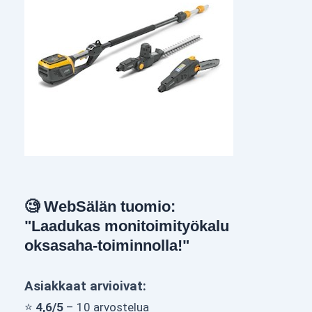
🧐 WebSälän tuomio:
"Laadukas monitoimityökalu
oksasaha-toiminnolla!"
Asiakkaat arvioivat:
⭐
4,6/5
– 10 arvostelua