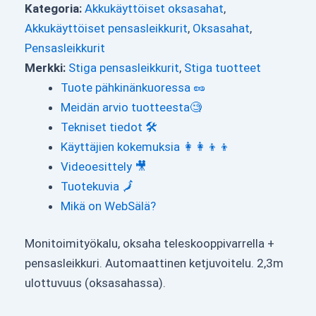
Kategoria:
Akkukäyttöiset oksasahat
,
Akkukäyttöiset pensasleikkurit
,
Oksasahat
,
Pensasleikkurit
Merkki:
Stiga pensasleikkurit
,
Stiga tuotteet
Tuote pähkinänkuoressa 🥜
Meidän arvio tuotteesta🧐
Tekniset tiedot 🛠
Käyttäjien kokemuksia 👩‍👩‍👦‍👦
Videoesittely 🎥
Tuotekuvia 🗾
Mikä on WebSälä?
Monitoimityökalu, oksaha teleskooppivarrella +
pensasleikkuri. Automaattinen ketjuvoitelu. 2,3m
ulottuvuus (oksasahassa).