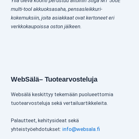
Yllä oleva koonti perustuu aitoihin Stiga MT 500E
multi-tool akkuoksasaha, pensasleikkuri-
kokemuksiin, joita asiakkaat ovat kertoneet eri
verkkokaupoissa oston jälkeen.
WebSälä– Tuotearvosteluja
Websälä keskittyy tekemään puolueettomia
tuotearvosteluja sekä vertailuartikkeleita.
Palautteet, kehitysideat sekä
yhteistyöehdotukset:
info@websala.fi