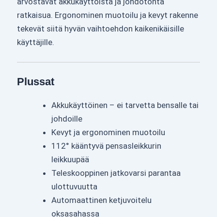
arvostavat akkukäyttöistä ja johdotonta
ratkaisua. Ergonominen muotoilu ja kevyt rakenne
tekevät siitä hyvän vaihtoehdon kaikenikäisille
käyttäjille.
Plussat
Akkukäyttöinen – ei tarvetta bensalle tai
johdoille
Kevyt ja ergonominen muotoilu
112° kääntyvä pensasleikkurin
leikkuupää
Teleskooppinen jatkovarsi parantaa
ulottuvuutta
Automaattinen ketjuvoitelu
oksasahassa