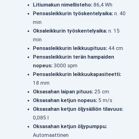
Litiumakun nimellisteho:
86,4 Wh
Pensasleikkurin työskentelyaika:
n. 40
min
Oksaleikkurin työskentelyaika:
n. 15
min
Pensasleikkurin leikkuupituus:
44 cm
Pensasleikkurin terän hampaiden
nopeus:
3000 spm
Pensasleikkurin leikkuukapasiteetti:
18 mm
Oksasahan laipan pituus:
25 cm
Oksasahan ketjun nopeus:
5 m/s
Oksasahan ketjun öljysäiliön tilavuus:
0,085 l
Oksasahan ketjun öljypumppu:
Automaattinen