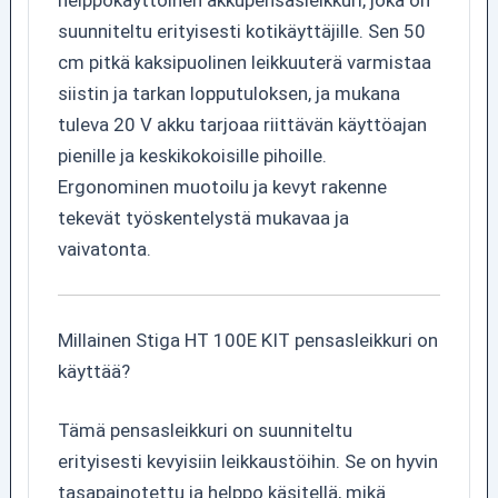
helppokäyttöinen akkupensasleikkuri, joka on
suunniteltu erityisesti kotikäyttäjille. Sen 50
cm pitkä kaksipuolinen leikkuuterä varmistaa
siistin ja tarkan lopputuloksen, ja mukana
tuleva 20 V akku tarjoaa riittävän käyttöajan
pienille ja keskikokoisille pihoille.
Ergonominen muotoilu ja kevyt rakenne
tekevät työskentelystä mukavaa ja
vaivatonta.
Millainen Stiga HT 100E KIT pensasleikkuri on
käyttää?
Tämä pensasleikkuri on suunniteltu
erityisesti kevyisiin leikkaustöihin. Se on hyvin
tasapainotettu ja helppo käsitellä, mikä