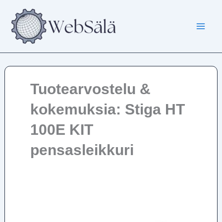
Siirry
sisältöön
Tuotearvostelu &
kokemuksia: Stiga HT
100E KIT
pensasleikkuri