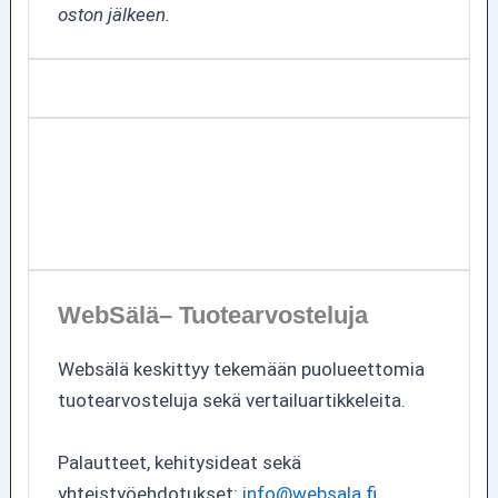
oston jälkeen.
WebSälä– Tuotearvosteluja
Websälä keskittyy tekemään puolueettomia
tuotearvosteluja sekä vertailuartikkeleita.
Palautteet, kehitysideat sekä
yhteistyöehdotukset:
info@websala.fi