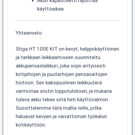
Akun kapasiteetti rajoittaa
käyttöaikaa
Yhteenveto
Stiga HT 100E KIT on kevyt, helppokäyttöinen
ja tarkkaan leikkaamiseen suunniteltu
akkupensasleikkuri, joka sopii erityisesti
kotipihojen ja puutarhojen pensasaitojen
hoitoon. Sen kaksipuolinen leikkuuterä
varmistaa siistin lopputuloksen, ja mukana
tuleva akku tekee siitä heti käyttövalmiin.
Suosittelemme tätä mallia niille, jotka
haluavat kevyen ja vaivattoman työkalun
kotikäyttöön.