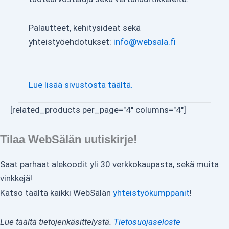
Palautteet, kehitysideat sekä
yhteistyöehdotukset:
info@websala.fi
Lue lisää sivustosta täältä.
[related_products per_page="4" columns="4"]
Tilaa WebSälän uutiskirje!
Saat parhaat alekoodit yli 30 verkkokaupasta, sekä muita
vinkkejä!
Katso täältä kaikki WebSälän
yhteistyökumppanit
!
Lue täältä tietojenkäsittelystä.
Tietosuojaseloste