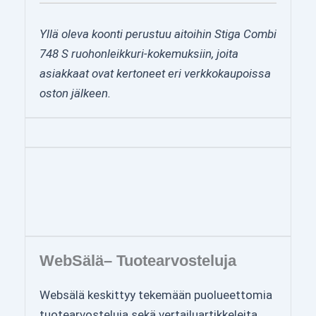
Yllä oleva koonti perustuu aitoihin Stiga Combi
748 S ruohonleikkuri-kokemuksiin, joita
asiakkaat ovat kertoneet eri verkkokaupoissa
oston jälkeen.
WebSälä– Tuotearvosteluja
Websälä keskittyy tekemään puolueettomia
tuotearvosteluja sekä vertailuartikkeleita.