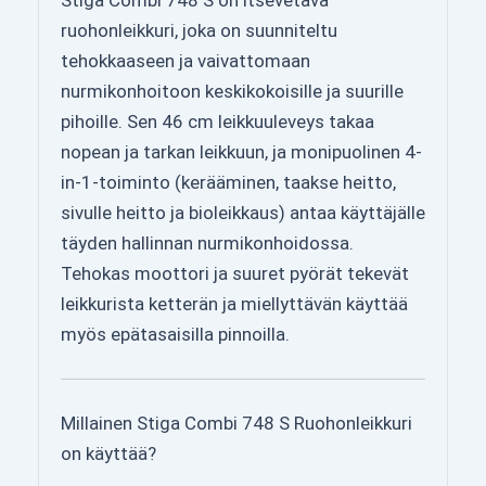
Stiga Combi 748 S on itsevetävä
ruohonleikkuri, joka on suunniteltu
tehokkaaseen ja vaivattomaan
nurmikonhoitoon keskikokoisille ja suurille
pihoille. Sen 46 cm leikkuuleveys takaa
nopean ja tarkan leikkuun, ja monipuolinen 4-
in-1-toiminto (kerääminen, taakse heitto,
sivulle heitto ja bioleikkaus) antaa käyttäjälle
täyden hallinnan nurmikonhoidossa.
Tehokas moottori ja suuret pyörät tekevät
leikkurista ketterän ja miellyttävän käyttää
myös epätasaisilla pinnoilla.
Millainen Stiga Combi 748 S Ruohonleikkuri
on käyttää?