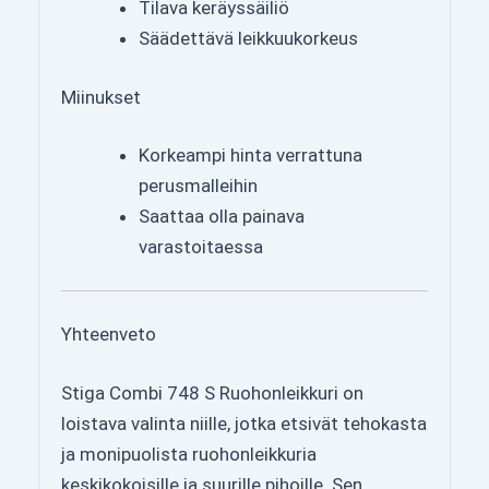
Tilava keräyssäiliö
Säädettävä leikkuukorkeus
Miinukset
Korkeampi hinta verrattuna
perusmalleihin
Saattaa olla painava
varastoitaessa
Yhteenveto
Stiga Combi 748 S Ruohonleikkuri on
loistava valinta niille, jotka etsivät tehokasta
ja monipuolista ruohonleikkuria
keskikokoisille ja suurille pihoille. Sen