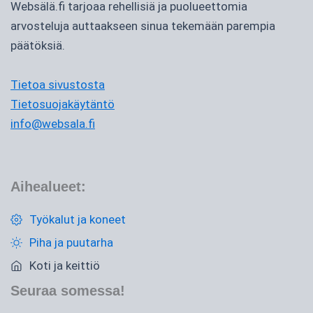
Websälä.fi tarjoaa rehellisiä ja puolueettomia
arvosteluja auttaakseen sinua tekemään parempia
päätöksiä.
Tietoa sivustosta
Tietosuojakäytäntö
info@websala.fi
Aihealueet:
Työkalut ja koneet
Piha ja puutarha
Koti ja keittiö
Seuraa somessa!