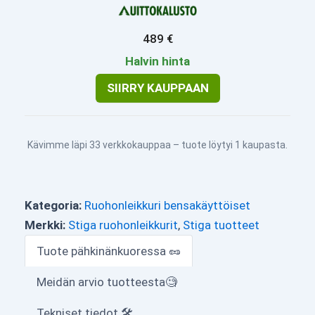
489 €
Halvin hinta
SIIRRY KAUPPAAN
Kävimme läpi 33 verkkokauppaa – tuote löytyi 1 kaupasta.
Kategoria:
Ruohonleikkuri bensakäyttöiset
Merkki:
Stiga ruohonleikkurit
,
Stiga tuotteet
Tuote pähkinänkuoressa 🥜
Meidän arvio tuotteesta🧐
Tekniset tiedot 🛠