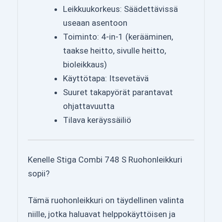
Leikkuukorkeus: Säädettävissä
useaan asentoon
Toiminto: 4-in-1 (kerääminen,
taakse heitto, sivulle heitto,
bioleikkaus)
Käyttötapa: Itsevetävä
Suuret takapyörät parantavat
ohjattavuutta
Tilava keräyssäiliö
Kenelle Stiga Combi 748 S Ruohonleikkuri
sopii?
Tämä ruohonleikkuri on täydellinen valinta
niille, jotka haluavat helppokäyttöisen ja