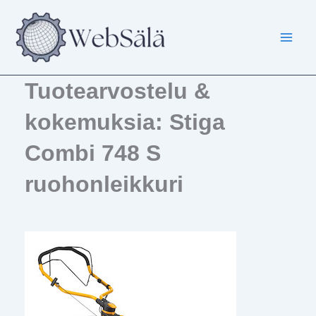
Siirry
sisältöön
Tuotearvostelu &
kokemuksia: Stiga
Combi 748 S
ruohonleikkuri