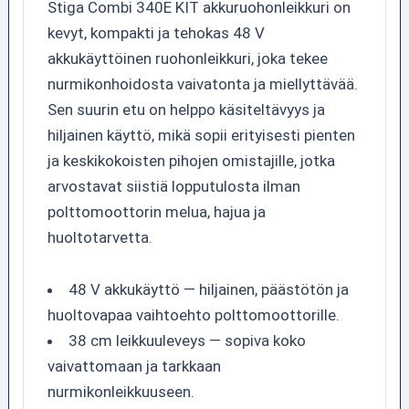
Stiga Combi 340E KIT akkuruohonleikkuri on
kevyt, kompakti ja tehokas 48 V
akkukäyttöinen ruohonleikkuri, joka tekee
nurmikonhoidosta vaivatonta ja miellyttävää.
Sen suurin etu on helppo käsiteltävyys ja
hiljainen käyttö, mikä sopii erityisesti pienten
ja keskikokoisten pihojen omistajille, jotka
arvostavat siistiä lopputulosta ilman
polttomoottorin melua, hajua ja
huoltotarvetta.
48 V akkukäyttö — hiljainen, päästötön ja
huoltovapaa vaihtoehto polttomoottorille.
38 cm leikkuuleveys — sopiva koko
vaivattomaan ja tarkkaan
nurmikonleikkuuseen.