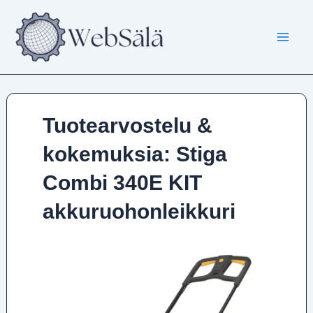
Siirry
sisältöön
Tuotearvostelu &
kokemuksia: Stiga
Combi 340E KIT
akkuruohonleikkuri