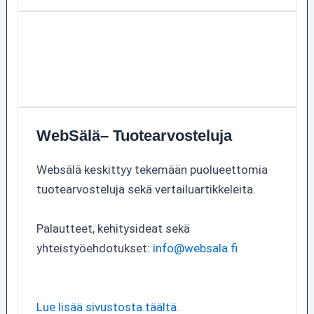
WebSälä– Tuotearvosteluja
Websälä keskittyy tekemään puolueettomia
tuotearvosteluja sekä vertailuartikkeleita.
Palautteet, kehitysideat sekä
yhteistyöehdotukset:
info@websala.fi
Lue lisää sivustosta täältä.