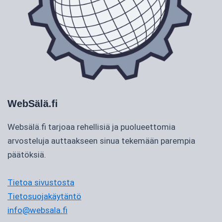
WebSälä.fi
Websälä.fi tarjoaa rehellisiä ja puolueettomia
arvosteluja auttaakseen sinua tekemään parempia
päätöksiä.
Tietoa sivustosta
Tietosuojakäytäntö
info@websala.fi