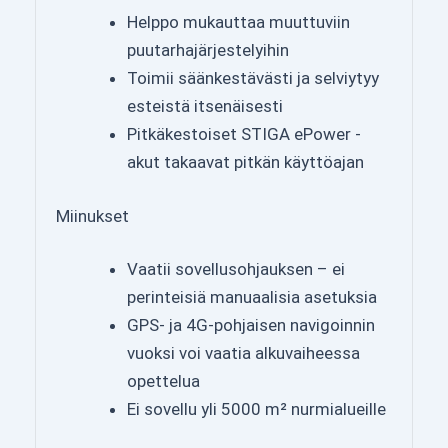
Helppo mukauttaa muuttuviin
puutarhajärjestelyihin
Toimii säänkestävästi ja selviytyy
esteistä itsenäisesti
Pitkäkestoiset STIGA ePower -
akut takaavat pitkän käyttöajan
Miinukset
Vaatii sovellusohjauksen – ei
perinteisiä manuaalisia asetuksia
GPS- ja 4G-pohjaisen navigoinnin
vuoksi voi vaatia alkuvaiheessa
opettelua
Ei sovellu yli 5000 m² nurmialueille