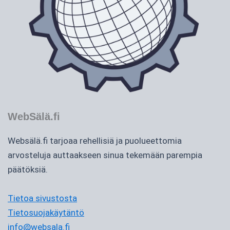
WebSälä.fi
Websälä.fi tarjoaa rehellisiä ja puolueettomia
arvosteluja auttaakseen sinua tekemään parempia
päätöksiä.
Tietoa sivustosta
Tietosuojakäytäntö
info@websala.fi