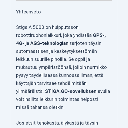
Yhteenveto
Stiga A 5000 on huipputason
robottiruohonleikkuri, joka yhdistää
GPS-,
4G- ja AGS-teknologian
tarjoten täysin
automaattisen ja keskeytyksettömän
leikkuun suurille pihoille. Se oppii ja
mukautuu ympäristöönsä, jolloin nurmikko
pysyy täydellisessä kunnossa ilman, että
käyttäjän tarvitsee tehdä mitään
ylimääräistä.
STIGA.GO-sovelluksen
avulla
voit hallita leikkurin toimintaa helposti
missä tahansa oletkin.
Jos etsit tehokasta, älykästä ja täysin