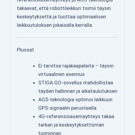
takaavat, että robottileikkuri toimii täysin
keskeytyksettä ja tuottaa optimaalisen
leikkuutuloksen jokaisella kerralla.
Plussat
Ei tarvitse rajakaapeleita – täysin
virtuaalinen asennus
STIGA.GO-sovellus mahdollistaa
täyden hallinnan ja aikataulutuksen
AGS-teknologia optimoi leikkuun
GPS-signaalin perusteella
4G-referenssiasemayhteys takaa
tarkan ja keskeytyksettömän
toiminnan