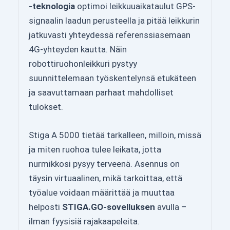
-teknologia
optimoi leikkuuaikataulut GPS-
signaalin laadun perusteella ja pitää leikkurin
jatkuvasti yhteydessä referenssiasemaan
4G-yhteyden kautta. Näin
robottiruohonleikkuri pystyy
suunnittelemaan työskentelynsä etukäteen
ja saavuttamaan parhaat mahdolliset
tulokset.
Stiga A 5000 tietää tarkalleen, milloin, missä
ja miten ruohoa tulee leikata, jotta
nurmikkosi pysyy terveenä. Asennus on
täysin virtuaalinen, mikä tarkoittaa, että
työalue voidaan määrittää ja muuttaa
helposti
STIGA.GO-sovelluksen
avulla –
ilman fyysisiä rajakaapeleita.