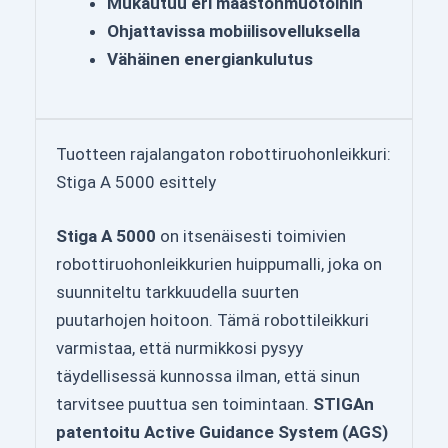
Mukautuu eri maastonmuotoihin
Ohjattavissa mobiilisovelluksella
Vähäinen energiankulutus
Tuotteen rajalangaton robottiruohonleikkuri:
Stiga A 5000 esittely
Stiga A 5000
on itsenäisesti toimivien
robottiruohonleikkurien huippumalli, joka on
suunniteltu tarkkuudella suurten
puutarhojen hoitoon. Tämä robottileikkuri
varmistaa, että nurmikkosi pysyy
täydellisessä kunnossa ilman, että sinun
tarvitsee puuttua sen toimintaan.
STIGAn
patentoitu Active Guidance System (AGS)