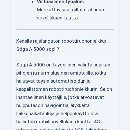
Virtuaalinen työalue:
Muokattavissa milloin tahansa
sovelluksen kautta
Kenelle rajalangaton robottiruohonleikkuri:
Stiga A 5000 sopii?
Stiga A 5000 on täydellinen valinta suurten
pihojen ja nurmialueiden omistajille, jotka
haluavat täysin automatisoidun ja
kaapelittoman robottiruohonleikkurin. Se on
ihanteellinen käyttäjille, jotka arvostavat
huipputason navigointia, älykkäitä
leikkuuaikatauluja ja helppokäyttöistä
hallintaa mobiilisovelluksen kautta. 4G-
referenssiasemayhteys ja AGS-teknologia