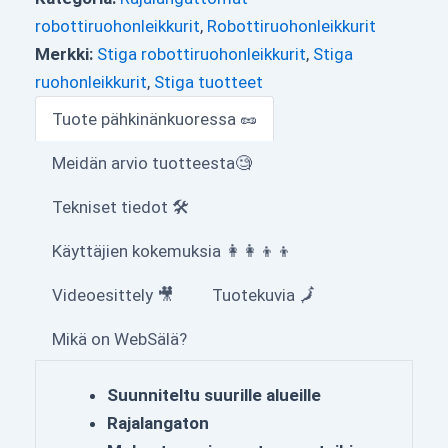
robottiruohonleikkurit
,
Robottiruohonleikkurit
Merkki:
Stiga robottiruohonleikkurit
,
Stiga
ruohonleikkurit
,
Stiga tuotteet
Tuote pähkinänkuoressa 🥜
Meidän arvio tuotteesta🧐
Tekniset tiedot 🛠
Käyttäjien kokemuksia 👩‍👩‍👦‍👦
Videoesittely 🎥
Tuotekuvia 🗾
Mikä on WebSälä?
Suunniteltu suurille alueille
Rajalangaton