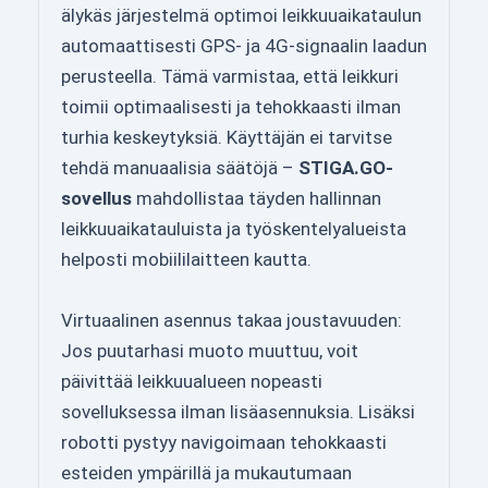
älykäs järjestelmä optimoi leikkuuaikataulun
automaattisesti GPS- ja 4G-signaalin laadun
perusteella. Tämä varmistaa, että leikkuri
toimii optimaalisesti ja tehokkaasti ilman
turhia keskeytyksiä. Käyttäjän ei tarvitse
tehdä manuaalisia säätöjä –
STIGA.GO-
sovellus
mahdollistaa täyden hallinnan
leikkuuaikatauluista ja työskentelyalueista
helposti mobiililaitteen kautta.
Virtuaalinen asennus takaa joustavuuden:
Jos puutarhasi muoto muuttuu, voit
päivittää leikkuualueen nopeasti
sovelluksessa ilman lisäasennuksia. Lisäksi
robotti pystyy navigoimaan tehokkaasti
esteiden ympärillä ja mukautumaan