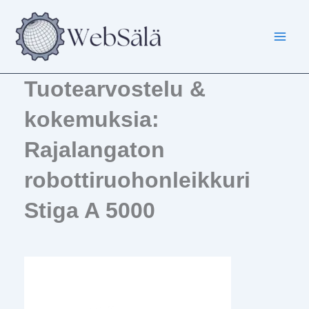
Siirry
sisältöön
Tuotearvostelu &
kokemuksia:
Rajalangaton
robottiruohonleikkuri
Stiga A 5000