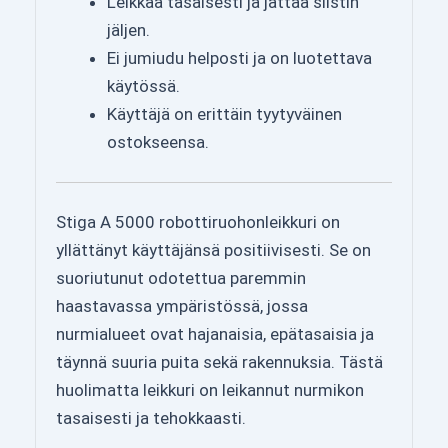
Leikkaa tasaisesti ja jättää siistin
jäljen.
Ei jumiudu helposti ja on luotettava
käytössä.
Käyttäjä on erittäin tyytyväinen
ostokseensa.
Stiga A 5000 robottiruohonleikkuri on
yllättänyt käyttäjänsä positiivisesti. Se on
suoriutunut odotettua paremmin
haastavassa ympäristössä, jossa
nurmialueet ovat hajanaisia, epätasaisia ja
täynnä suuria puita sekä rakennuksia. Tästä
huolimatta leikkuri on leikannut nurmikon
tasaisesti ja tehokkaasti.