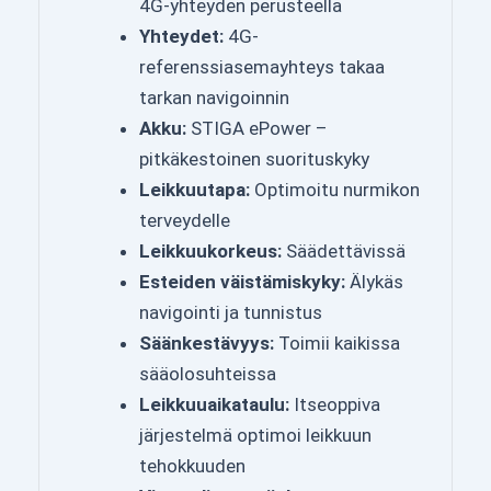
4G-yhteyden perusteella
Yhteydet:
4G-
referenssiasemayhteys takaa
tarkan navigoinnin
Akku:
STIGA ePower –
pitkäkestoinen suorituskyky
Leikkuutapa:
Optimoitu nurmikon
terveydelle
Leikkuukorkeus:
Säädettävissä
Esteiden väistämiskyky:
Älykäs
navigointi ja tunnistus
Säänkestävyys:
Toimii kaikissa
sääolosuhteissa
Leikkuuaikataulu:
Itseoppiva
järjestelmä optimoi leikkuun
tehokkuuden