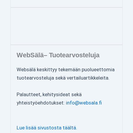
WebSälä– Tuotearvosteluja
Websälä keskittyy tekemään puolueettomia
tuotearvosteluja sekä vertailuartikkeleita.
Palautteet, kehitysideat sekä
yhteistyöehdotukset:
info@websala.fi
Lue lisää sivustosta täältä.