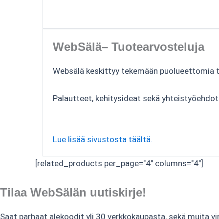
WebSälä– Tuotearvosteluja
Websälä keskittyy tekemään puolueettomia tuo
Palautteet, kehitysideat sekä yhteistyöehdo
Lue lisää sivustosta täältä.
[related_products per_page="4" columns="4"]
Tilaa WebSälän uutiskirje!
Saat parhaat alekoodit yli 30 verkkokaupasta, sekä muita vi