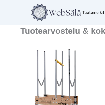
Siirry
sisältöön
Tuotemerkit
Tuotearvostelu & ko