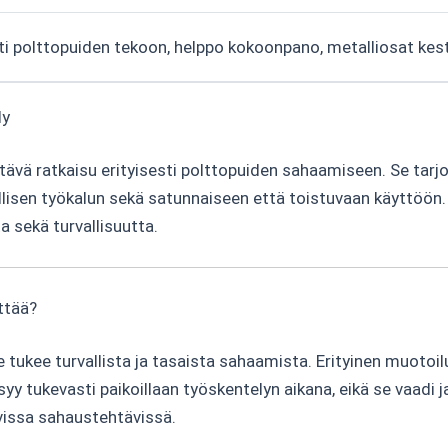
ti polttopuiden tekoon, helppo kokoonpano, metalliosat kestä
ly
ävä ratkaisu erityisesti polttopuiden sahaamiseen. Se tarj
llisen työkalun sekä satunnaiseen että toistuvaan käyttöön
 sekä turvallisuutta.
ttää?
e tukee turvallista ja tasaista sahaamista. Erityinen muotoi
syy tukevasti paikoillaan työskentelyn aikana, eikä se vaadi
vissa sahaustehtävissä.