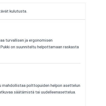
vät kulutusta. ​
oaa turvallisen ja ergonomisen
. Pukki on suunniteltu helpottamaan raskasta
lu mahdollistaa polttopuiden helpon asettelun
 jatkuvaa säätämistä tai uudelleenasettelua.