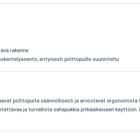
stävä rakenne
entelyasento, erityisesti polttopuille suunniteltu
sahaavat polttopuita säännöllisesti ja arvostavat ergonomist
t luotettavaa ja turvallista sahapukkia pitkäaikaiseen käyttöö