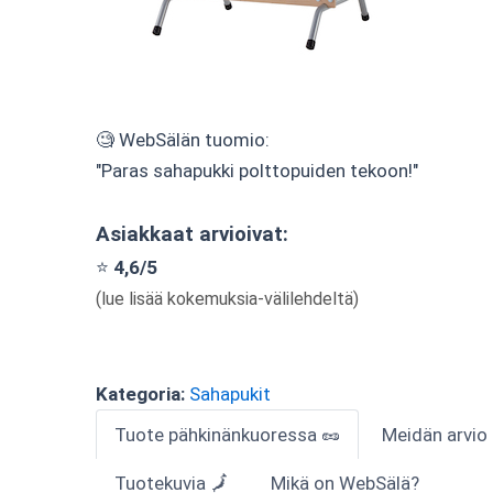
🧐 WebSälän tuomio:
"Paras sahapukki polttopuiden tekoon!"
Asiakkaat arvioivat:
⭐
4,6/5
(lue lisää kokemuksia-välilehdeltä)
Kategoria:
Sahapukit
Tuote pähkinänkuoressa 🥜
Meidän arvio
Tuotekuvia 🗾
Mikä on WebSälä?