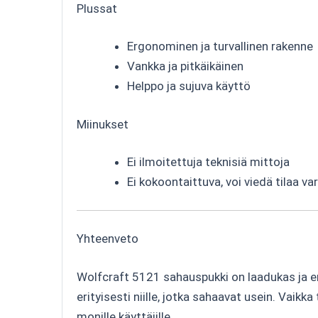
Plussat
Ergonominen ja turvallinen rakenne
Vankka ja pitkäikäinen
Helppo ja sujuva käyttö
Miinukset
Ei ilmoitettuja teknisiä mittoja
Ei kokoontaittuva, voi viedä tilaa v
Yhteenveto
Wolfcraft 5121 sahauspukki on laadukas ja e
erityisesti niille, jotka sahaavat usein. Vaik
monille käyttäjille.