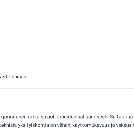
arastoinnissa
rgonominen ratkaisu polttopuiden sahaamiseen. Se tarjoaa t
ka teknisiä yksityiskohtia on vähän, käyttömukavuus ja vakau