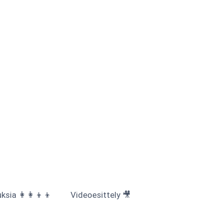
sia 👩‍👩‍👦‍👦
Videoesittely 🎥