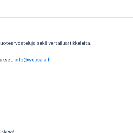
tearvosteluja sekä vertailuartikkeleita.
tukset:
info@websala.fi
nkkejä!