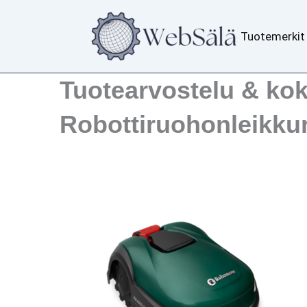
Siirry
sisältöön
Tuotemerkit
Tuotearvostelu & k
Robottiruohonleikkur