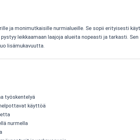
angan kohdalla max. 20 %
t takaavat hyvän pidon
elppokäyttöinen
lla
 erillisaluetta
nturit, varkaussuoja
e ja monimutkaisille nurmialueille. Se sopii erityisesti käytt
 pystyy leikkaamaan laajoja alueita nopeasti ja tarkasti. S
 tuo lisämukavuutta.