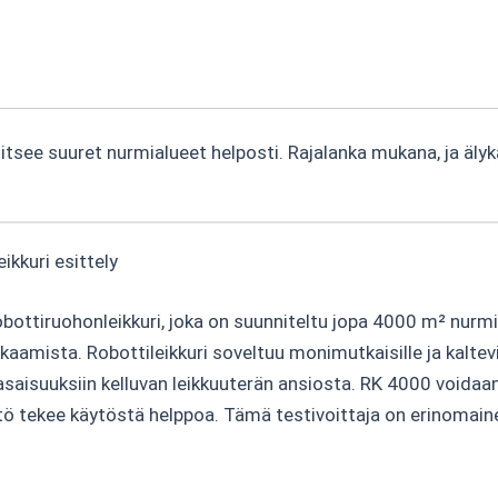
see suuret nurmialueet helposti. Rajalanka mukana, ja älykä
kkuri esittely
ttiruohonleikkuri, joka on suunniteltu jopa 4000 m² nurmial
aamista. Robottileikkuri soveltuu monimutkaisille ja kaltevil
isuuksiin kelluvan leikkuuterän ansiosta. RK 4000 voidaan 
ö tekee käytöstä helppoa. Tämä testivoittaja on erinomainen 