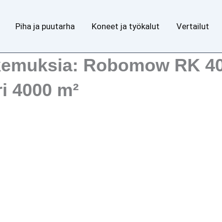
Piha ja puutarha
Koneet ja työkalut
Vertailut
okemuksia: Robomow RK 4
i 4000 m²