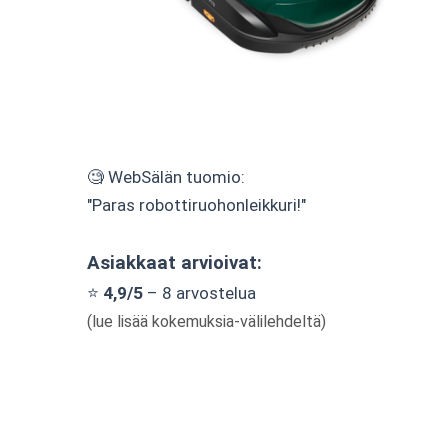
🧐 WebSälän tuomio:
"Paras robottiruohonleikkuri!"
Asiakkaat arvioivat:
⭐
4,9/5
– 8 arvostelua
(lue lisää kokemuksia-välilehdeltä)