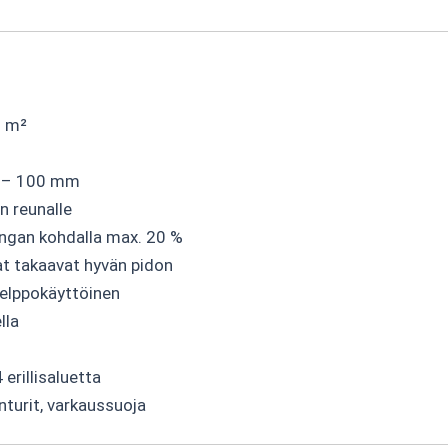
0 m²
0 – 100 mm
en reunalle