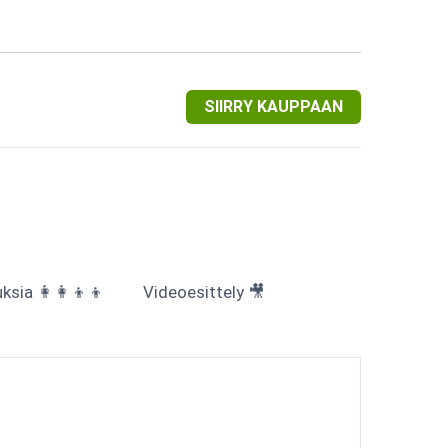
SIIRRY KAUPPAAN
sia 👩‍👩‍👦‍👦
Videoesittely 🎥