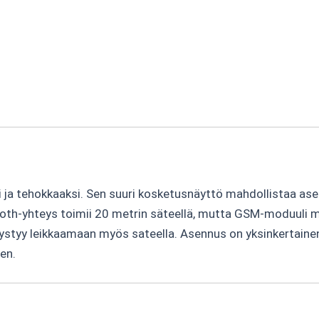
i ja tehokkaaksi. Sen suuri kosketusnäyttö mahdollistaa ase
etooth-yhteys toimii 20 metrin säteellä, mutta GSM-moduuli
pystyy leikkaamaan myös sateella. Asennus on yksinkertaine
en.