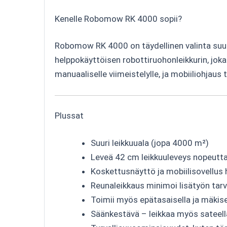
Rinnekulma:
max. 45 % (24°), rajal
Maastorenkaat:
patentoidut renkaa
Kosketusnäyttö:
suomenkielinen, h
Säänkestävyys:
leikkaa myös satee
Yhteydet:
Bluetooth ja GSM
Ohjelmointi:
tukee 4 sivualuetta ja 4
Turvallisuus:
törmäys- ja kallistusa
Kenelle Robomow RK 4000 sopii?
Robomow RK 4000 on täydellinen valinta suurill
helppokäyttöisen robottiruohonleikkurin, joka
manuaaliselle viimeistelylle, ja mobiiliohjaus