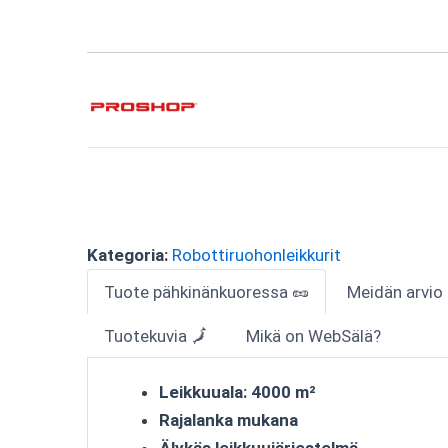
Kategoria:
Robottiruohonleikkurit
Tuote pähkinänkuoressa 🥜
Meidän arvio
Tuotekuvia 🗾
Mikä on WebSälä?
Leikkuuala: 4000 m²
Rajalanka mukana
Älykäs leikkuujärjestelmä