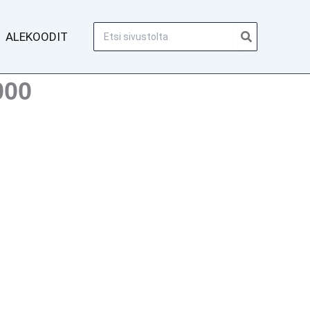
Hae:
ALEKOODIT
000