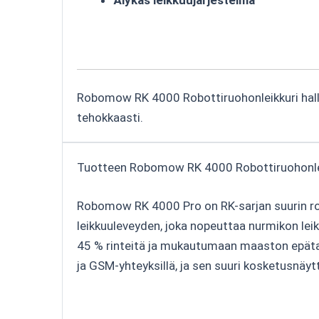
Robomow RK 4000 Robottiruohonleikkuri hallit
tehokkaasti.
Tuotteen Robomow RK 4000 Robottiruohonlei
Robomow RK 4000 Pro on RK-sarjan suurin robo
leikkuuleveyden, joka nopeuttaa nurmikon leikk
45 % rinteitä ja mukautumaan maaston epätasa
ja GSM-yhteyksillä, ja sen suuri kosketusnäytt