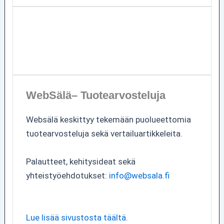
WebSälä– Tuotearvosteluja
Websälä keskittyy tekemään puolueettomia
tuotearvosteluja sekä vertailuartikkeleita.
Palautteet, kehitysideat sekä
yhteistyöehdotukset:
info@websala.fi
Lue lisää sivustosta täältä.