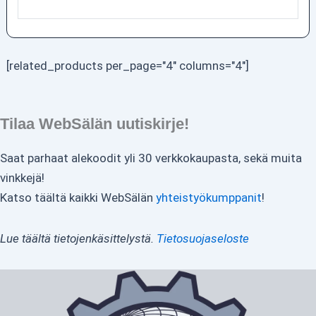
[related_products per_page="4" columns="4"]
Tilaa WebSälän uutiskirje!
Saat parhaat alekoodit yli 30 verkkokaupasta, sekä muita
vinkkejä!
Katso täältä kaikki WebSälän
yhteistyökumppanit
!
Lue täältä tietojenkäsittelystä.
Tietosuojaseloste