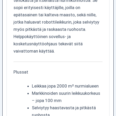
tehokasta ja itsenäistä nurmikonhoitoa. Se
sopii erityisesti käyttäjille, joilla on
epätasainen tai kalteva maasto, sekä niille,
jotka haluavat robottileikkurin, joka selviytyy
myös pitkästä ja raskaasta ruohosta.
Helppokäyttöinen sovellus- ja
kosketusnäyttöohjaus tekevät siitä
vaivattoman käyttää.
Plussat
Leikkaa jopa 2000 m² nurmialueen
Markkinoiden suurin leikkuukorkeus
– jopa 100 mm
Selviytyy haastavasta ja pitkästä
ruohosta