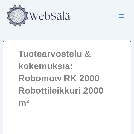
Siirry
sisältöön
Tuotearvostelu &
kokemuksia:
Robomow RK 2000
Robottileikkuri 2000
m²