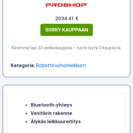
2034.41 €
SIIRRY KAUPPAAN
Kävimme läpi 33 verkkokauppaa – tuote löytyi 3 kaupasta.
Kategoria:
Robottiruohonleikkurit
Bluetooth-yhteys
Vesitiivis rakenne
Älykäs leikkuureititys