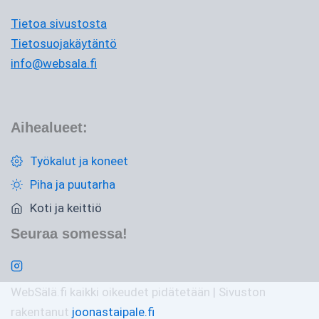
Tietoa sivustosta
Tietosuojakäytäntö
info@websala.fi
Aihealueet:
Työkalut ja koneet
Piha ja puutarha
Koti ja keittiö
Seuraa somessa!
WebSälä.fi kaikki oikeudet pidätetään | Sivuston
rakentanut
joonastaipale.fi