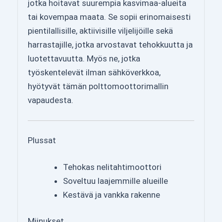
jotka hoitavat suurempia kasvimaa-alueita
tai kovempaa maata. Se sopii erinomaisesti
pientilallisille, aktiivisille viljelijöille sekä
harrastajille, jotka arvostavat tehokkuutta ja
luotettavuutta. Myös ne, jotka
työskentelevät ilman sähköverkkoa,
hyötyvät tämän polttomoottorimallin
vapaudesta.
Plussat
Tehokas nelitahtimoottori
Soveltuu laajemmille alueille
Kestävä ja vankka rakenne
Miinukset