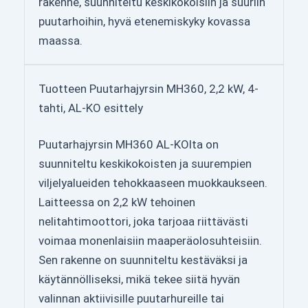
rakenne, suunniteltu keskikokoisiin ja suuriin
puutarhoihin, hyvä etenemiskyky kovassa
maassa.
Tuotteen Puutarhajyrsin MH360, 2,2 kW, 4-
tahti, AL-KO esittely
Puutarhajyrsin MH360 AL-KOlta on
suunniteltu keskikokoisten ja suurempien
viljelyalueiden tehokkaaseen muokkaukseen.
Laitteessa on 2,2 kW tehoinen
nelitahtimoottori, joka tarjoaa riittävästi
voimaa monenlaisiin maaperäolosuhteisiin.
Sen rakenne on suunniteltu kestäväksi ja
käytännölliseksi, mikä tekee siitä hyvän
valinnan aktiivisille puutarhureille tai