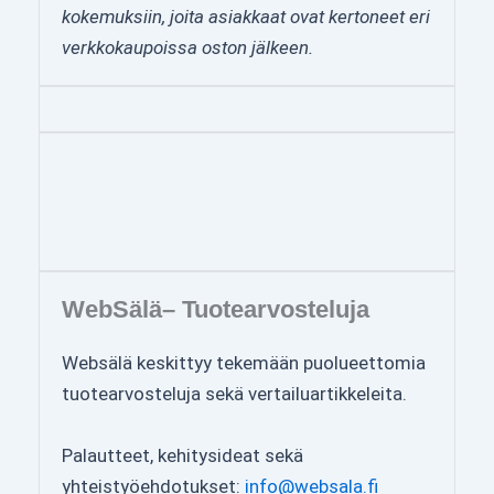
kokemuksiin, joita asiakkaat ovat kertoneet eri
verkkokaupoissa oston jälkeen.
WebSälä– Tuotearvosteluja
Websälä keskittyy tekemään puolueettomia
tuotearvosteluja sekä vertailuartikkeleita.
Palautteet, kehitysideat sekä
yhteistyöehdotukset:
info@websala.fi