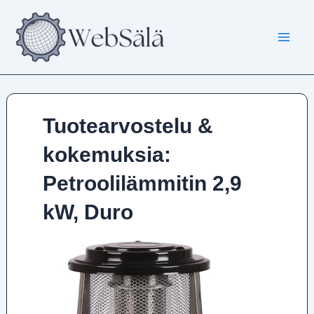
Siirry
sisältöön
Tuotearvostelu &
kokemuksia:
Petroolilämmitin 2,9
kW, Duro