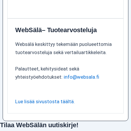
WebSälä– Tuotearvosteluja
Websälä keskittyy tekemään puolueettomia
tuotearvosteluja sekä vertailuartikkeleita.
Palautteet, kehitysideat sekä
yhteistyöehdotukset:
info@websala.fi
Lue lisää sivustosta täältä.
Tilaa WebSälän uutiskirje!