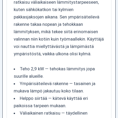
ratkaisu väliaikaiseen lämmitystarpeeseen,
kuten sähkökatkon tai kylmien
pakkasjaksojen aikana. Sen ympärisäteilevä
rakenne takaa nopean ja tehokkaan
lämmityksen, mikä tekee siitä erinomaisen
valinnan niin kotiin kuin työmaallekin. Käyttäjä
voi nauttia miellyttävästä ja lämpimästä
ympäristöstä, vaikka ulkona olisi kylmä.
Teho 2,9 kW — tehokas lämmitys jopa
suurille alueille.
Ympärisäteilevä rakenne — tasainen ja
mukava lämpö jakautuu koko tilaan.
Helppo siirtää — kätevä käyttää eri
paikoissa tarpeen mukaan.
Väliaikainen ratkaisu — täydellinen