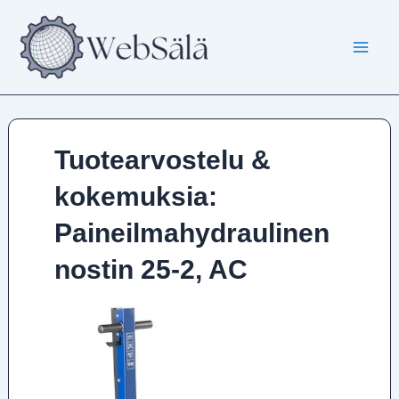
Siirry
sisältöön
Tuotearvostelu &
kokemuksia:
Paineilmahydraulinen
nostin 25-2, AC