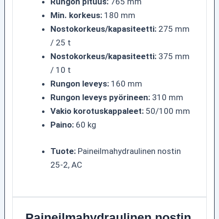
Rungon pituus:
765 mm
Min. korkeus:
180 mm
Nostokorkeus/kapasiteetti:
275 mm
/ 25 t
Nostokorkeus/kapasiteetti:
375 mm
/ 10 t
Rungon leveys:
160 mm
Rungon leveys pyörineen:
310 mm
Vakio korotuskappaleet:
50/100 mm
Paino:
60 kg
Tuote:
Paineilmahydraulinen nostin
25-2, AC
Paineilmahydraulinen nostin