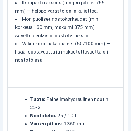
Kompakti rakenne (rungon pituus 765
mm) — helppo varastoida ja kuljettaa.
Monipuoliset nostokorkeudet (min.
korkeus 180 mm, maksimi 375 mm) —
soveltuu erilaisiin nostotarpeisiin.
Vakio korotuskappaleet (50/100 mm) —
lisää joustavuutta ja mukautettavuutta eri
nostotöissä.
Tuote:
Paineilmahydraulinen nostin
25-2
Nostoteho:
25 / 10 t
Varren pituus:
1360 mm