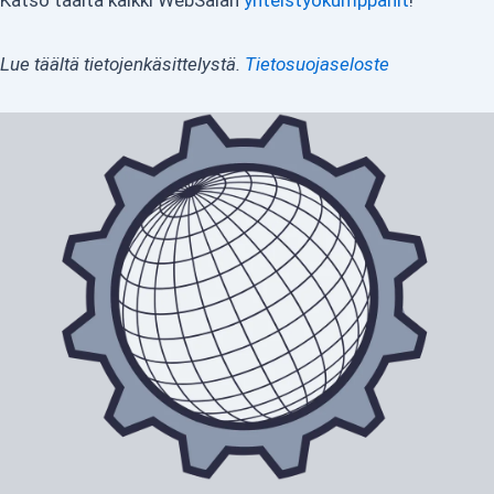
Katso täältä kaikki WebSälän
yhteistyökumppanit
!
Lue täältä tietojenkäsittelystä.
Tietosuojaseloste