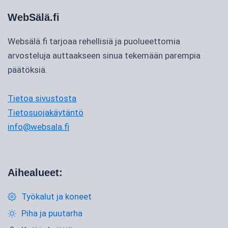
WebSälä.fi
Websälä.fi tarjoaa rehellisiä ja puolueettomia
arvosteluja auttaakseen sinua tekemään parempia
päätöksiä.
Tietoa sivustosta
Tietosuojakäytäntö
info@websala.fi
Aihealueet:
Työkalut ja koneet
Piha ja puutarha