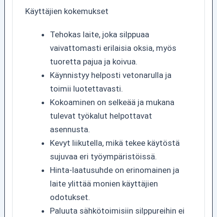
Käyttäjien kokemukset
Tehokas laite, joka silppuaa
vaivattomasti erilaisia oksia, myös
tuoretta pajua ja koivua.
Käynnistyy helposti vetonarulla ja
toimii luotettavasti.
Kokoaminen on selkeää ja mukana
tulevat työkalut helpottavat
asennusta.
Kevyt liikutella, mikä tekee käytöstä
sujuvaa eri työympäristöissä.
Hinta-laatusuhde on erinomainen ja
laite ylittää monien käyttäjien
odotukset.
Paluuta sähkötoimisiin silppureihin ei