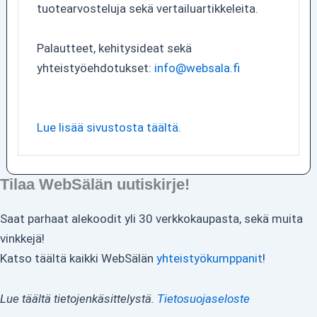
tuotearvosteluja sekä vertailuartikkeleita.
Palautteet, kehitysideat sekä
yhteistyöehdotukset:
info@websala.fi
Lue lisää sivustosta täältä.
Tilaa WebSälän uutiskirje!
Saat parhaat alekoodit yli 30 verkkokaupasta, sekä muita
vinkkejä!
Katso täältä kaikki WebSälän
yhteistyökumppanit
!
Lue täältä tietojenkäsittelystä.
Tietosuojaseloste