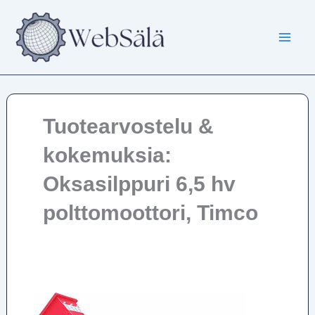
Siirry
sisältöön
Tuotearvostelu &
kokemuksia:
Oksasilppuri 6,5 hv
polttomoottori, Timco