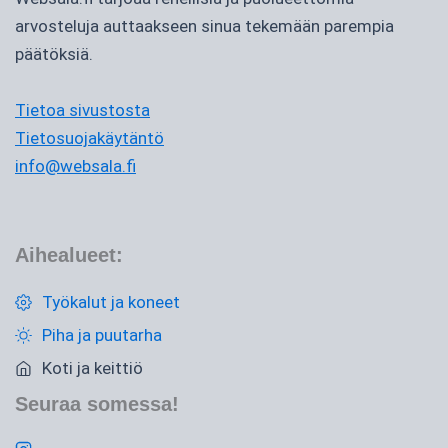
arvosteluja auttaakseen sinua tekemään parempia
päätöksiä.
Tietoa sivustosta
Tietosuojakäytäntö
info@websala.fi
Aihealueet:
Työkalut ja koneet
Piha ja puutarha
Koti ja keittiö
Seuraa somessa!