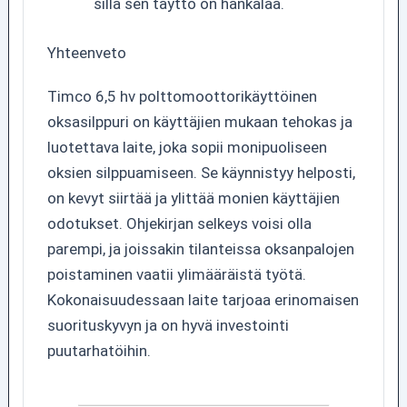
sillä sen täyttö on hankalaa.
Yhteenveto
Timco 6,5 hv polttomoottorikäyttöinen
oksasilppuri on käyttäjien mukaan tehokas ja
luotettava laite, joka sopii monipuoliseen
oksien silppuamiseen. Se käynnistyy helposti,
on kevyt siirtää ja ylittää monien käyttäjien
odotukset. Ohjekirjan selkeys voisi olla
parempi, ja joissakin tilanteissa oksanpalojen
poistaminen vaatii ylimääräistä työtä.
Kokonaisuudessaan laite tarjoaa erinomaisen
suorituskyvyn ja on hyvä investointi
puutarhatöihin.