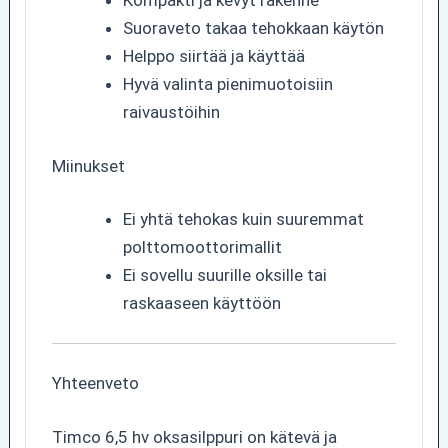
Kompakti ja kevyt rakenne
Suoraveto takaa tehokkaan käytön
Helppo siirtää ja käyttää
Hyvä valinta pienimuotoisiin
raivaustöihin
Miinukset
Ei yhtä tehokas kuin suuremmat
polttomoottorimallit
Ei sovellu suurille oksille tai
raskaaseen käyttöön
Yhteenveto
Timco 6,5 hv oksasilppuri on kätevä ja