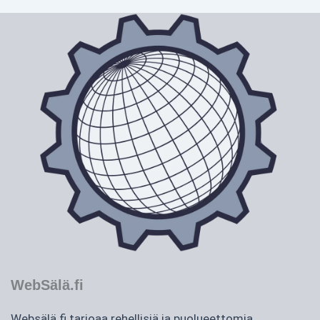
WebSälä.fi
Websälä.fi tarjoaa rehellisiä ja puolueettomia